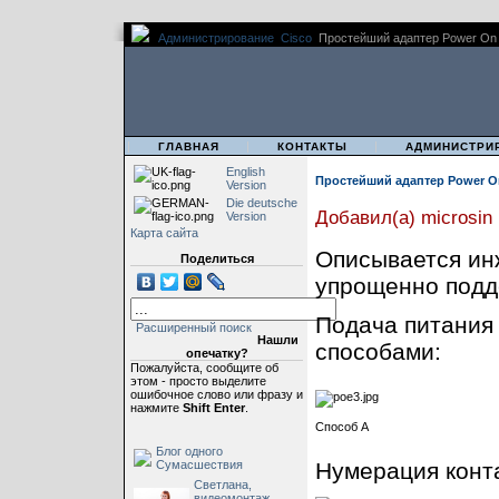
Администрирование
Cisco
Простейший адаптер Power On 
|
|
|
ГЛАВНАЯ
КОНТАКТЫ
АДМИНИСТРИ
English
Простейший адаптер Power On
Version
Die deutsche
Добавил(а) microsin
Version
Карта сайта
Описывается инж
Поделиться
упрощенно подде
Подача питания 
Расширенный поиск
Нашли
способами:
опечатку?
Пожалуйста, сообщите об
этом - просто выделите
ошибочное слово или фразу и
нажмите
Shift Enter
.
Способ A
Блог одного
Сумасшествия
Нумерация конта
Светлана,
видеомонтаж