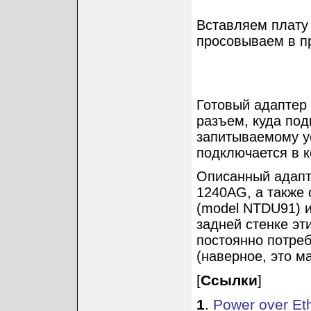
Вставляем плату 
просовываем в п
Готовый адаптер 
разъем, куда под
запитываемому у
подключается в к
Описанный адапте
1240AG, а также 
(model NTDU91) 
задней стенке эт
постоянно потре
(наверное, это м
[
Ссылки
]
1
.
Power over Et