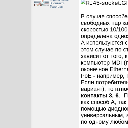
ВКонтакте
Телеграм
В случае способа
свободных пар ка
скоростью 10/100
определена одно
A используются 
с
этом случае по
зависит от того, 
компьютер MDI (
оконечное Ethern
PoE - например, 
Если потребитель
вариант), то
плюс
контакты 3, 6
. П
как cпособ A, та
помощью диодного
универсальным, а
по одному любому