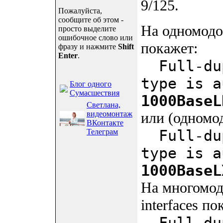
9/125.
Пожалуйста,
сообщите об этом -
На одномодов
просто выделите
ошибочное слово или
покажет:
фразу и нажмите
Shift
Enter
.
Full-dup
type is a
Блог одного
Сумасшествия
1000BaseL
Светлана,
видеомонтаж
или (одномо
ВКонтакте
Full-dup
Телеграм
type is a
1000BaseL
На многомод
interfaces по
Full-dup