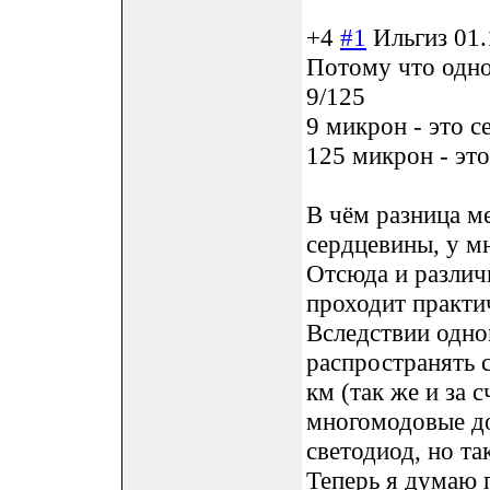
+4
#1
Ильгиз
01.
Потому что одно
9/125
9 микрон - это с
125 микрон - эт
В чём разница м
сердцевины, у м
Отсюда и различи
проходит практи
Вследствии одн
распространять с
км (так же и за 
многомодовые до
светодиод, но та
Теперь я думаю 