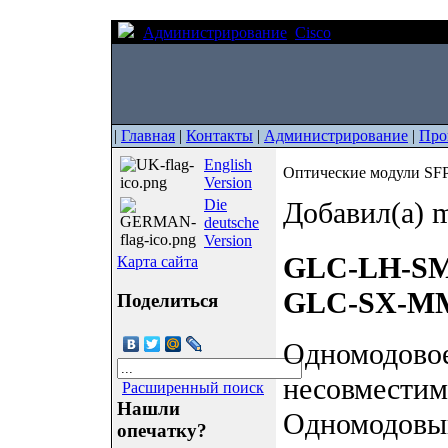
Администрирование
Cisco
Оптические мо
|
Главная
|
Контакты
|
Администрирование
|
Про
English
Оптические модули SF
Version
Die
Добавил(а) m
deutsche
Version
GLC-LH-S
Карта сайта
GLC-SX-M
Поделиться
Одномодовое
несовместим
Расширенный поиск
Нашли
Одномодовый
опечатку?