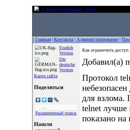
Администрирование
Cisco
Как ограничить 
|
Главная
|
Контакты
|
Администрирование
|
Про
English
Как ограничить доступ к
Version
Die
Добавил(а) m
deutsche
Version
Протокол tel
Карта сайта
небезопасен
Поделиться
для взлома.
telnet лучше
Расширенный поиск
показано на 
Нашли