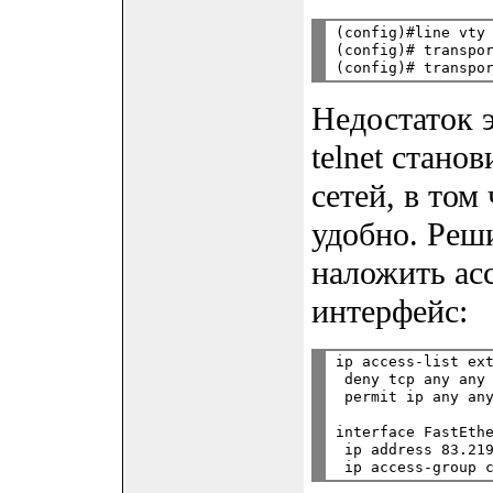
(config)#line vty 
(config)# transpor
Недостаток э
telnet стано
сетей, в том
удобно. Реш
наложить acc
интерфейс:
ip access-list ext
 deny tcp any any 
 permit ip any any
interface FastEthe
 ip address 83.219