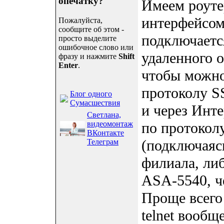
опечатку?
Имеем роуте
интерфейсом
Пожалуйста,
сообщите об этом -
подключаетс
просто выделите
ошибочное слово или
удаленного о
фразу и нажмите
Shift
Enter
.
чтобы можно
протоколу S
Блог одного
Сумасшествия
и через Инте
Светлана,
видеомонтаж
по протоколу
ВКонтакте
(подключаяс
Телеграм
филиала, либ
ASA-5540, ч
Проще всего
telnet вообщ