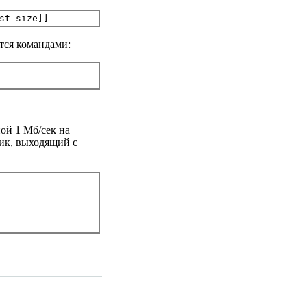
тся командами:
ой 1 Мб/сек на
фик, выходящий с