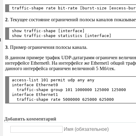
2
. Текущее состояние ограничений полосы каналов показывае
show traffic-shape [interface]

и
t
3
. Пример ограничения полосы канала.
В данном примере трафик UDP-датаграмм ограничен величин
интерфейсе Ethernet0. На интерфейсе же Ethernet1 общий тра
данного интерфейса ограничен величиной 5 Мб/сек.
access-list 101 permit udp any any

interface Ethernet0

  traffic-shape group 101 1000000 125000 125000

interface Ethernet1

Добавить комментарий
Имя (обязательное)