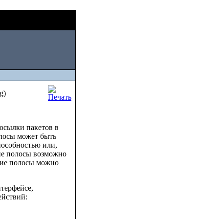
Sat, August 08
c
2026
g)
осылки пакетов в
олосы может быть
пособностью или,
ие полосы возможно
ние полосы можно
терфейсе,
ействий: