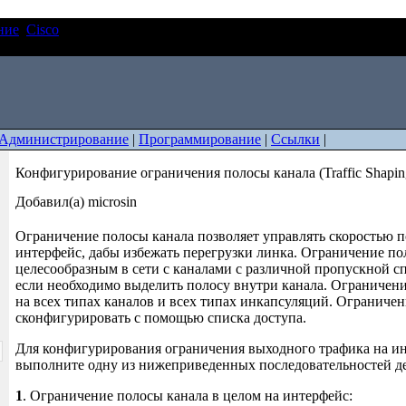
ние
Cisco
Конфигурирование ограничения полосы канала (Traffi
Администрирование
|
Программирование
|
Ссылки
|
Конфигурирование ограничения полосы канала (Traffic Shapin
Добавил(а) microsin
Ограничение полосы канала позволяет управлять скоростью п
интерфейс, дабы избежать перегрузки линка. Ограничение п
целесообразным в сети с каналами с различной пропускной с
если необходимо выделить полосу внутри канала. Ограничен
на всех типах каналов и всех типах инкапсуляций. Ограниче
сконфигурировать с помощью списка доступа.
Для конфигурирования ограничения выходного трафика на ин
выполните одну из нижеприведенных последовательностей д
1
. Ограничение полосы канала в целом на интерфейс: