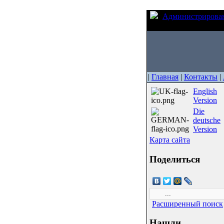
Администрирова
Shaping)
|
Главная
|
Контакты
|
English
Version
Die
deutsche
Version
Карта сайта
Поделиться
Расширенный поиск
Нашли