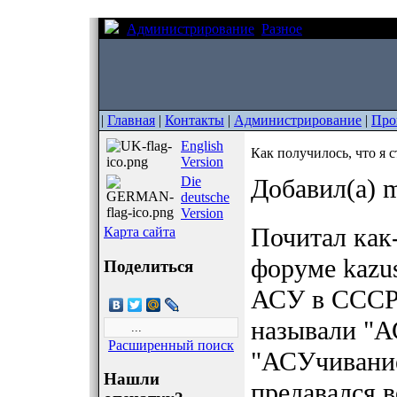
Администрирование
Разное
Как получилос
|
Главная
|
Контакты
|
Администрирование
|
Про
English
Как получилось, что я
Version
Die
Добавил(а) m
deutsche
Version
Почитал как
Карта сайта
форуме kazu
Поделиться
АСУ в СССР 
называли "А
Расширенный поиск
"АСУчивание
Нашли
предавался 