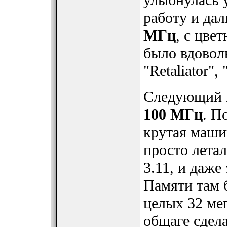
улыбнулась 
работу и да
МГц
, с цве
было вдоволь
"Retaliator",
Следующий 
100 МГц
. П
крутая маши
просто лета
3.11, и даже
Памяти там 
целых 32 ме
общаге сдел