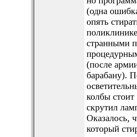
но программ
(одна ошибка
опять стират
поликлинике
странными п
процедурны
(после арми
барабану). П
осветительн
колбы стоит
скрутил лам
Оказалось, 
который стир