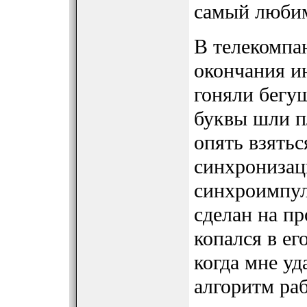
самый люби
В телекомпан
окончания и
гоняли бегу
буквы шли п
опять взятьс
синхронизац
синхроимпул
сделан на п
копался в ег
когда мне уд
алгоритм ра