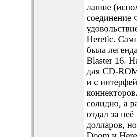
лапше (испо
соединение 
удовольстви
Heretic. Са
была легенда
Blaster 16. 
для CD-ROM 
и с интерфе
коннекторов
солидно, а р
отдал за не
долларов, но
Doom и Here