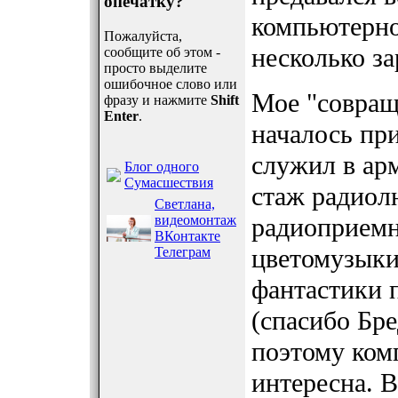
опечатку?
компьютерно
Пожалуйста,
несколько за
сообщите об этом -
просто выделите
ошибочное слово или
Мое "совращ
фразу и нажмите
Shift
Enter
.
началось при
служил в ар
Блог одного
Сумасшествия
стаж радиол
Светлана,
видеомонтаж
радиоприемн
ВКонтакте
цветомузыки
Телеграм
фантастики 
(спасибо Бр
поэтому ком
интересна. 