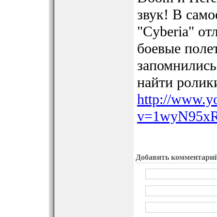
звук! В само
"Cyberia" от
боевые полет
запомнились
найти ролики
http://www.y
v=1wyN95xR
Добавить комментари