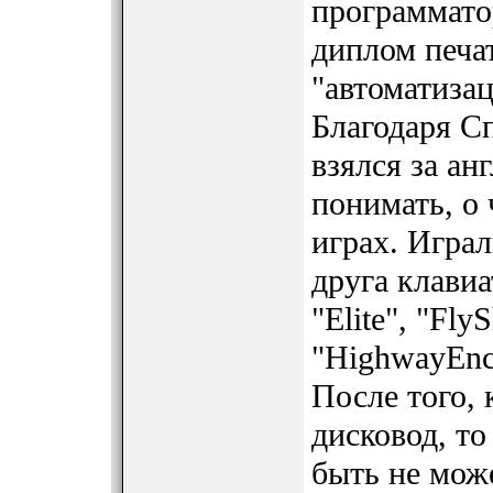
программато
диплом печат
"автоматиза
Благодаря С
взялся за ан
понимать, о
играх. Игра
друга клавиа
"Elite", "Fly
"HighwayEnc.
После того,
дисковод, то
быть не може