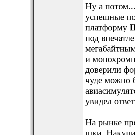
Ну а потом..
успешные по
платформу
I
под впечатл
мегабайтным
и монохром
доверили фо
чуде можно 
авиасимулято
увидел ответ
На рынке пр
шки. Накупи