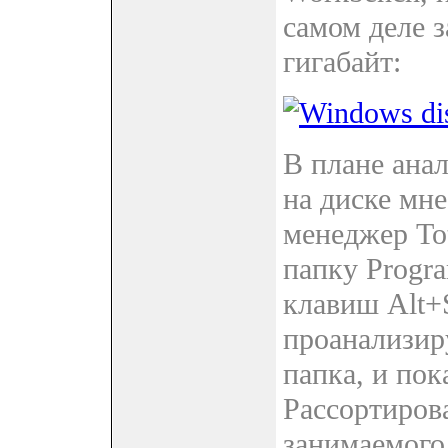
самом деле з
гигабайт:
В плане ана
на диске мн
менеджер To
папку Progr
клавиш Alt+
проанализиру
папка, и пок
Рассортиров
занимаемого