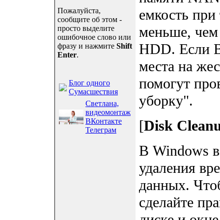
Пожалуйста,
емкость при 
сообщите об этом -
меньше, чем
просто выделите
ошибочное слово или
HDD. Если В
фразу и нажмите
Shift
Enter
.
места на жес
помогут про
Блог одного
Сумасшествия
уборку".
Светлана,
видеомонтаж
ВКонтакте
[
Disk Clean
Телеграм
В Windows в
удаления вр
данных. Что
сделайте пр
диске и окне