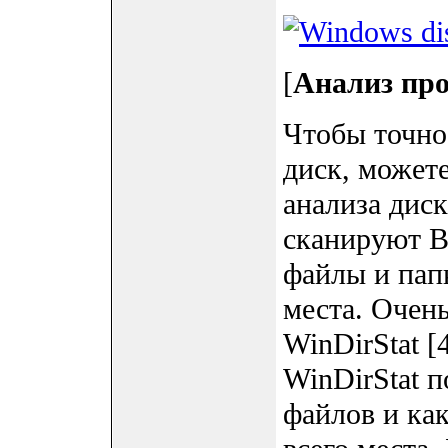
[
Анализ про
Чтобы точно
диск, может
анализа дис
сканируют В
файлы и пап
места. Очен
WinDirStat [
WinDirStat п
файлов и ка