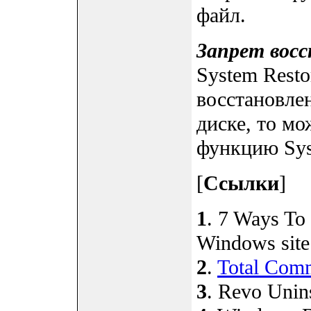
файл.
Запрет вос
System Resto
восстановлен
диске, то м
функцию Sys
[
Ссылки
]
1
. 7 Ways To
Windows site
2
.
Total Com
3
. Revo Unins