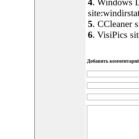
4
. Windows Di
site:windirstat
5
. CCleaner s
6
. VisiPics si
Добавить комментари