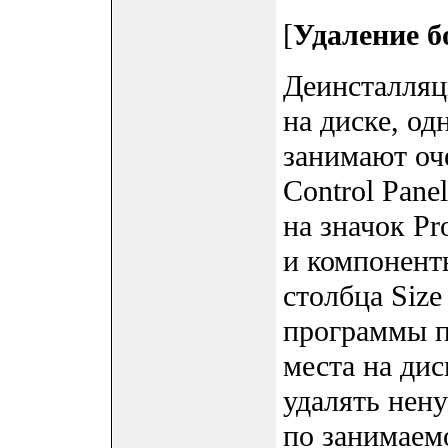
[
Удаление 
Деинсталляц
на диске, о
занимают оч
Control Pane
на значок Pr
и компоненты
столбца Size
программы п
места на дис
удалять нен
по занимаем