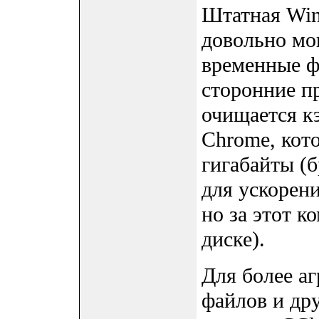
Штатная Win
довольно мощ
временные ф
сторонние п
очищается кэ
Chrome, кот
гигабайты (б
для ускорени
но за этот к
диске).
Для более а
файлов и др