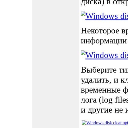
диска) в отк
Некоторое в
информации 
Выберите ти
удалить, и 
временные фа
лога (log fil
и другие не