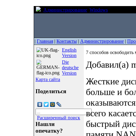
Администрирование
Windows
7 способов о
|
Главная
|
Контакты
|
Администрирование
|
Про
English
7 способов освободить 
Version
Die
Добавил(а) m
deutsche
Version
Жесткие диск
Карта сайта
больше и бо
Поделиться
оказываются
всего касаетс
Расширенный поиск
быстрый дис
Нашли
опечатку?
памяти NAN