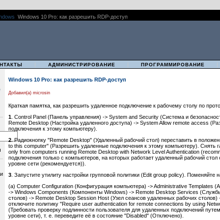
ndows
Windows 10 Pro: как разрешить RDP-доступ
|
|
НТАКТЫ
АДМИНИСТРИРОВАНИЕ
ПРОГРАММИРОВАНИЕ
Windows 10 Pro: как разрешить RDP-доступ
e
Добавил(а) microsin
Краткая памятка, как разрешить удаленное подключение к рабочему столу по прот
1
. Control Panel (Панель управления) -> System and Security (Система и безопаснос
Remote Desktop (Настройка удаленного доступа) -> System Allow remote access (Р
подключения к этому компьютеру).
2
. Радиокнопку "Remote Desktop" (Удаленный рабочий стол) переставить в положени
to this computer" (Разрешить удаленные подключения к этому компьютеру). Снять га
и
only from computers running Remote Desktop with Network Level Authentication (rec
подключения только с компьютеров, на которых работает удаленный рабочий стол 
уровне сети (рекомендуется)).
 и
3
. Запустите утилиту настройки групповой политики (Edit group policy). Поменяйте 
(a) Computer Configuration (Конфигурация компьютера) -> Administrative Template
-> Windows Components (Компоненты Windows) -> Remote Desktop Services (Служ
столов) -> Remote Desktop Session Host (Узел сеансов удаленных рабочих столов) -
отключите политику "Require user authentication for remote connections by using Netwo
(Требовать проверку подлинности пользователя для удаленных подключений путем
уровне сети), т. е. переведите её в состояние "Disabled" (Отключено).