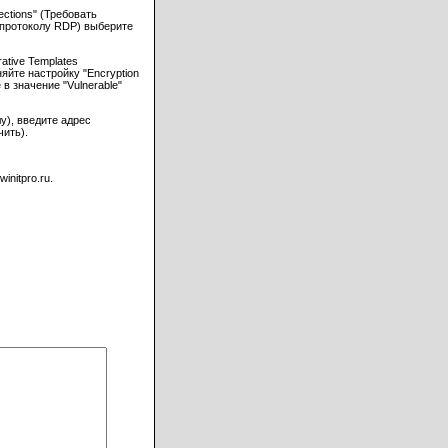
nections" (Требовать
 протоколу RDP) выберите
ative Templates
яйте настройку "Encryption
в значение "Vulnerable"
у), введите адрес
чить).
nitpro.ru.