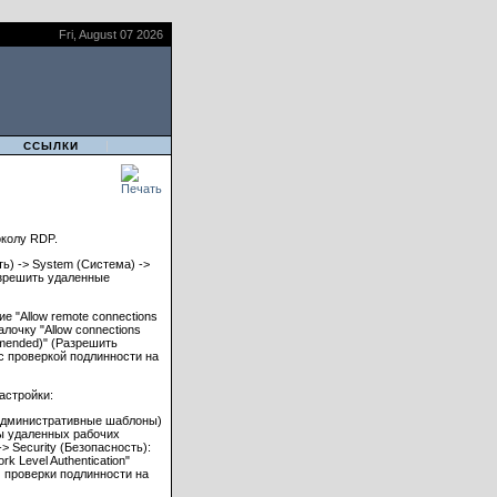
Fri, August 07 2026
|
|
ССЫЛКИ
околу RDP.
ть) -> System (Система) ->
азрешить удаленные
е "Allow remote connections
лочку "Allow connections
ommended)" (Разрешить
с проверкой подлинности на
настройки:
s (Административные шаблоны)
бы удаленных рабочих
> Security (Безопасность):
rk Level Authentication"
 проверки подлинности на