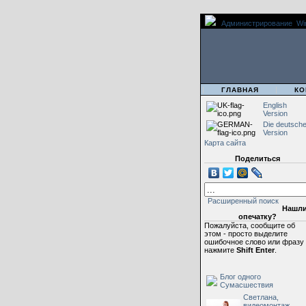
Администрирование
Wi
|
|
ГЛАВНАЯ
КО
English
Version
Die deutsch
Version
Карта сайта
Поделиться
Расширенный поиск
Нашл
опечатку?
Пожалуйста, сообщите об
этом - просто выделите
ошибочное слово или фразу
нажмите
Shift Enter
.
Блог одного
Сумасшествия
Светлана,
видеомонтаж