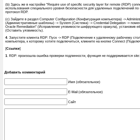
(b) Здесь же в настройке "Require use of specific security layer for remote (RDP) con
использования специального уровня безопасности для удаленных подключений по
протокол RDP.
(c) Зайдите в раздел Computer Configuration (Конфигурация компьютера) -> Administr
(Административные шаблоны) -> System (Система) -> Credential Delegation -> помен
Oracle Remediation" (Исправление уязвимости шифрующего оракула), установив её 
(Оставить уязвимость).
4
. Запустите клиента RDP: Пуск -> RDP (Подключение к удаленному рабочему стол
компьютера, к которому хотите подключиться, кликните на кнопке Connect (Подклю
[
Ссылки
]
1
. RDP: произошла ошибка проверки подлинности, функция не поддерживается site:wi
Добавить комментарий
Имя (обязательное)
E-Mail (обязательное)
Сайт