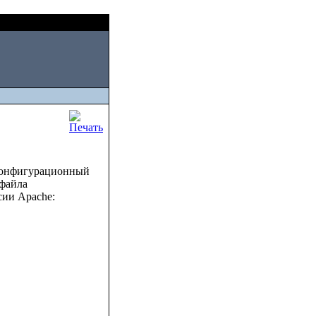
Fri, August 07 2026
che
конфигурационный
 файла
сии Apache: