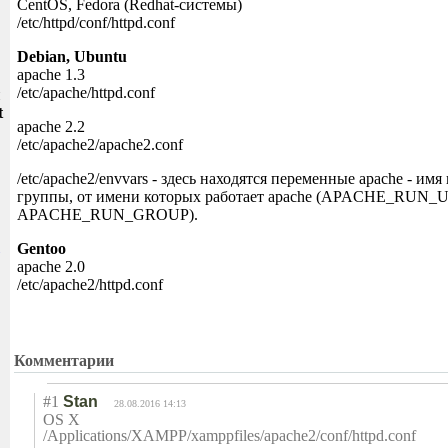
CentOS, Fedora (Redhat-системы)
/etc/httpd/conf/httpd.conf
Debian, Ubuntu
apache 1.3
/etc/apache/httpd.conf
и
t
apache 2.2
/etc/apache2/apache2.conf
/etc/apache2/envvars - здесь находятся переменные apache - имя
группы, от имени которых работает apache (APACHE_RUN_
APACHE_RUN_GROUP).
Gentoo
apache 2.0
/etc/apache2/httpd.conf
Комментарии
#1
Stan
28.08.2016 14:13
OS X
/Applications/XAMPP/xamppfiles/apache2/conf/httpd.conf