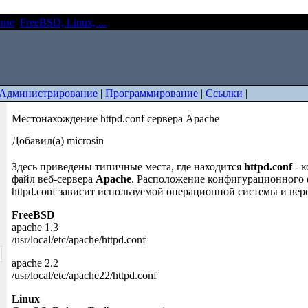
ние
FreeBSD, Linux, ...
Местонахождение httpd.conf сервера Apa
Администрирование
|
Программирование
|
Ссылки
|
Местонахождение httpd.conf сервера Apache
Добавил(а) microsin
Здесь приведены типичные места, где находится
httpd.conf
- 
файл веб-сервера
Apache
. Расположение конфигурационного
httpd.conf зависит используемой операционной системы и вер
FreeBSD
apache 1.3
/usr/local/etc/apache/httpd.conf
apache 2.2
/usr/local/etc/apache22/httpd.conf
Linux