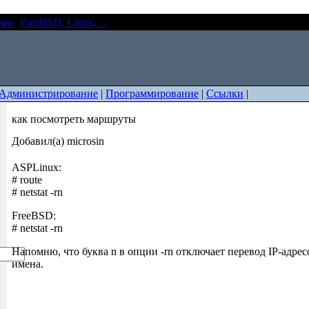
ние
FreeBSD, Linux, ...
как посмотреть маршруты
Администрирование
|
Программирование
|
Ссылки
|
как посмотреть маршруты
Добавил(а) microsin
ASPLinux:
# route
# netstat -rn
FreeBSD:
# netstat -rn
Напомню, что буква n в опции -rn отключает перевод IP-адре
имена.