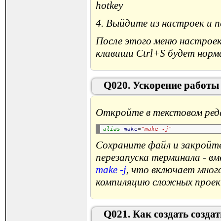
4. Выйдите из настроек и 
После этого меню настроек
клавиши Ctrl+S будет норма
Q020. Ускорение работы
Откройте в текстовом ре
alias 
make
=
"make -j"
Сохраните файл и закройте
перезапуска терминала - в
make -j
, что включает мно
компиляцию сложных проек
Q021. Как создать созд