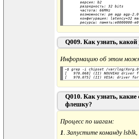
       версия: b2

       разрядность: 32 bits

       частота: 66MHz

       возможности: pm agp agp-2.0
       конфигурация: latency=32 ma
Q009. Как узнать, какой
Информацию об этом можно 
~$ grep -i chipset /var/log/Xorg.0
[   970.068] (II) NOUVEAU driver f
Q010. Как узнать, каки
флешку?
Процесс по шагам:
1
. Запустите команду lsbl