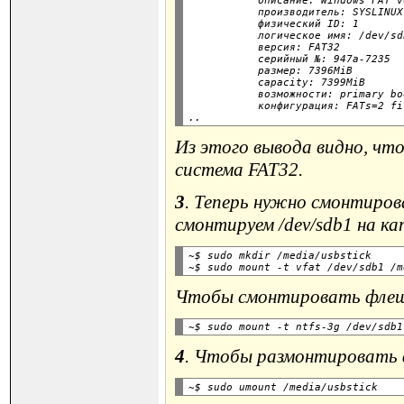
           описание: Windows FAT v
           производитель: SYSLINUX

           физический ID: 1

           логическое имя: /dev/sdb
           версия: FAT32

           серийный №: 947a-7235

           размер: 7396MiB

           capacity: 7399MiB

           возможности: primary bo
           конфигурация: FATs=2 fi
Из этого вывода видно, что
система FAT32.
3
. Теперь нужно смонтиро
смонтируем /dev/sdb1 на кат
~$ sudo mkdir /media/usbstick

Чтобы смонтировать флеш
4
. Чтобы размонтировать 