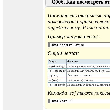
Q006. Как посмотреть о
Посмотреть открытые порты
показывают порты на локал
определенному IP или диапаз
Пример запуска netstat:
Опции netstat:
Опция
Функция
-l (--listening)
Посмотреть только прослушиваем
-p (--program)
Показать имя программы и ее PID.
-t (--tcp)
Показать tcp порты.
-u (--udp)
Показать udp порты.
-n (--numeric)
Показывать ip адреса в числовом в
Команда lsof также показ