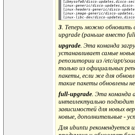
libmysofa0/disco-updates,disco-sec
linux-generic/disco-updates,disco-
linux-headers-generic/disco-update
linux-image-generic/disco-updates,
3
. Теперь можно обновить с
upgrade (раньше вместо ful
upgrade
. Эта команда загр
устанавливает самые новые 
репозитории из
/etc/apt/souc
только из официальных реп
пакеты, если же для обнов
такие пакеты обновлены не
full-upgrade
. Эта команда 
интеллектуально подходит 
зависимостей для новых ве
новые, дополнительные - ус
Для ubuntu рекомендуется и