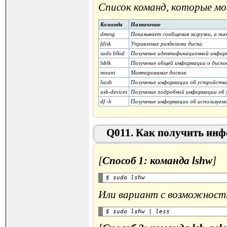
Список команд, которые мо
Команда
Назначение
dmesg
Показывает сообщения загрузки, а та
fdisk
Управление разделами диска.
sudo blkid
Получение идентификационной информ
lsblk
Получение общей информации о диско
mount
Монтирование дисков.
lsusb
Получение информации об устройств
usb-devices
Получение подробной информации об
df -h
Получение информации об используемо
Q011. Как получить инф
[
Способ 1: команда lshw
]
Или вариант с возможност