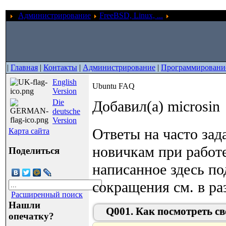
Администрирование
FreeBSD, Linux, ...
Ubuntu FAQ
|
Главная
|
Контакты
|
Администрирование
|
Программировани
English
Ubuntu FAQ
Version
Die
Добавил(а) microsin
deutsche
Version
Ответы на часто за
Карта сайта
новичкам при работе
Поделиться
написанное здесь по
сокращения см. в раз
Расширенный поиск
Нашли
Q001. Как посмотреть сво
опечатку?