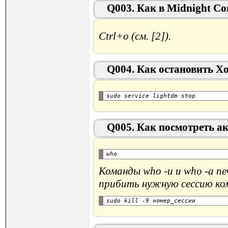
Q003. Как в Midnight C
Ctrl+o (см. [2]).
Q004. Как остановить X
Q005. Как посмотреть ак
Команды who -u и who -a п
прибить нужную сессию ком