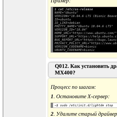
Пример:
$ 
cat /etc/os-release
NAME="Ubuntu"

VERSION="18.04.6 LTS (Bionic Beaver
ID=ubuntu

ID_LIKE=debian

PRETTY_NAME="Ubuntu 18.04.6 LTS"

VERSION_ID="18.04"

HOME_URL="https://www.ubuntu.com/"

SUPPORT_URL="https://help.ubuntu.c
BUG_REPORT_URL="https://bugs.launc
PRIVACY_POLICY_URL="https://www.ub
VERSION_CODENAME=bionic

Q012. Как установить др
MX400?
Процесс по шагам:
1
. Остановите X-сервер:
2
. Удалите старый драйвер