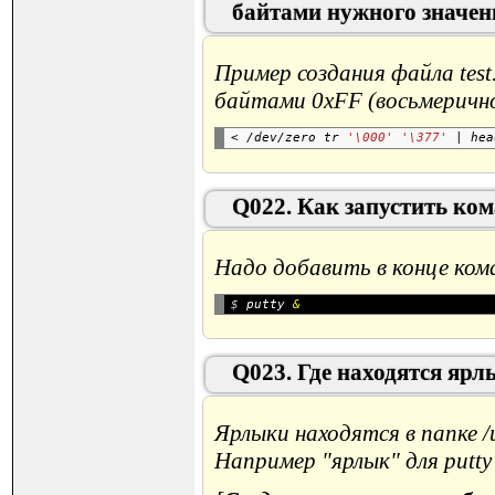
байтами нужного значен
Пример создания файла
test
байтами 0xFF (восьмеричное
< /dev/zero tr 
'\000'
'\377'
Q022. Как запустить ком
Надо добавить в конце ко
$
 putty
Q023. Где находятся ярл
Ярлыки находятся в папке
/
Например "ярлык" для putt