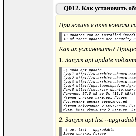
Q012. Как установить о
При логине в окне консоли 
10 updates can be installed immedi
Как их установить? Процес
1
. Запуск apt update подго
~$ sudo apt update

Сущ:1 http://ru.archive.ubuntu.com
Сущ:2 http://ru.archive.ubuntu.com
Сущ:3 http://ru.archive.ubuntu.com
Сущ:4 http://ppa.launchpad.net/gra
Пол:5 http://security.ubuntu.com/u
Получено 97,5 kB за 5с (18,8 kB/s)

Чтение списков пакетов… Готово

Построение дерева зависимостей

Чтение информации о состоянии… Гото
2
. Запуск apt list --upgra
~$ apt list --upgradable

Вывод списка… Готово
