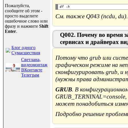
Пожалуйста,
сообщите об этом -
См. также Q043 (ncdu, du).
просто выделите
ошибочное слово или
фразу и нажмите
Shift
Enter
.
Q002. Почему во время 
сервисах и драйверах ви
Блог одного
Сумасшествия
Потому что grub или сист
Светлана,
графическом режиме на не
видеомонтаж
ВКонтакте
сконфигурировать grub, и 
Телеграм
(нужны права администрат
GRUB
. В конфигурационно
GRUB_TERNINAL=console, с
может понадобиться изменит
Подробно решение проблемы