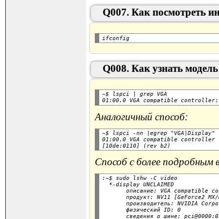
Q007. Как посмотреть и
Q008. Как узнать модел
~$ lspci | grep VGA

Аналогичный способ:
~$ lspci -nn |egrep "VGA|Display"

01:00.0 VGA compatible controller 
Способ с более подробным в
:~$ sudo lshw -C video

  *-display UNCLAIMED

       описание: VGA compatible co
       продукт: NV11 [GeForce2 MX/
       производитель: NVIDIA Corpo
       физический ID: 0

       сведения о шине: pci@0000:0