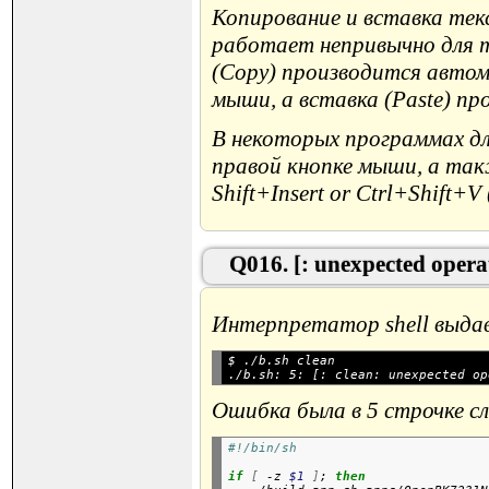
Копирование и вставка текс
работает непривычно для те
(Copy) производится автом
мыши, а вставка (Paste) пр
В некоторых программах д
правой кнопке мыши, а такж
Shift+Insert or Ctrl+Shift+V 
Q016. [: unexpected opera
Интерпретатор shell выдава
$ ./b.sh clean

Ошибка была в 5 строчке с
#!/bin/sh
if
[
 -z 
$1
]
; 
then