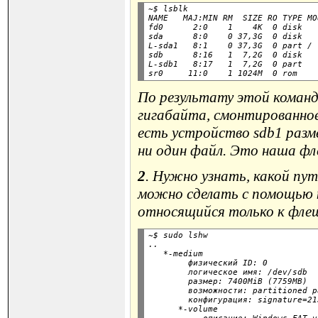
~$ lsblk

NAME   MAJ:MIN RM  SIZE RO TYPE MO
fd0      2:0    1    4K  0 disk

sda      8:0    0 37,3G  0 disk

L-sda1   8:1    0 37,3G  0 part /

sdb      8:16   1  7,2G  0 disk

L-sdb1   8:17   1  7,2G  0 part

По результату этой команд
гигабайта, смонтированное
есть устройство sdb1 разме
ни один файл. Это наша фл
2
. Нужно узнать, какой пу
можно сделать с помощью к
относящийся только к фле
~$ sudo lshw

..

   *-medium

        физический ID: 0

        логическое имя: /dev/sdb

        размер: 7400MiB (7759MB)

        возможности: partitioned p
        конфигурация: signature=21
      *-volume
