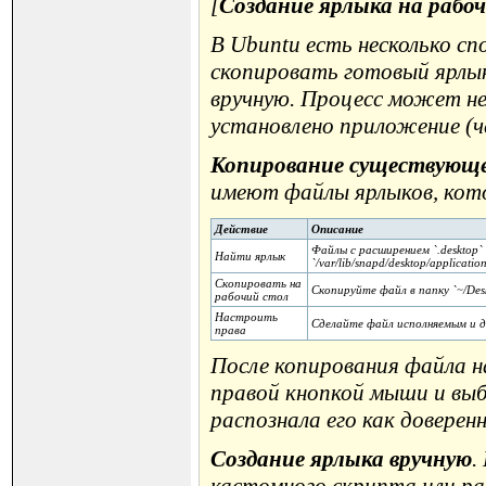
[
Создание ярлыка на рабоч
В Ubuntu есть несколько с
скопировать готовый ярлы
вручную. Процесс может не
установлено приложение (че
Копирование существующе
имеют файлы ярлыков, кот
Действие
Описание
Файлы с расширением `.desktop` н
Найти ярлык
`/var/lib/snapd/desktop/application
Скопировать на
Скопируйте файл в папку `~/Desk
рабочий стол
Настроить
Сделайте файл исполняемым и до
права
После копирования файла н
правой кнопкой мыши и выб
распознала его как доверен
Создание ярлыка вручную
.