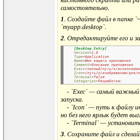
кастомного скрипта или ра
самостоятельно.
1
. Создайте файл в папке `
`myapp.desktop`.
2
. Отредактируйте его и з
[Desktop Entry]
Version
=
1.0
Type
=
Application
Name
=
Имя вашего приложения
Comment
=
Описание приложения
Exec
=
/полный/путь/к/исполняемо
Icon
=
/путь/к/изображению/для/и
Terminal
=
false
Categories
=
Разработка
;
- `Exec` — самый важный п
запуска.
- `Icon` — путь к файлу ик
но без него ярлык будет вы
- `Terminal` — установите
3
. Сохраните файл и сделай