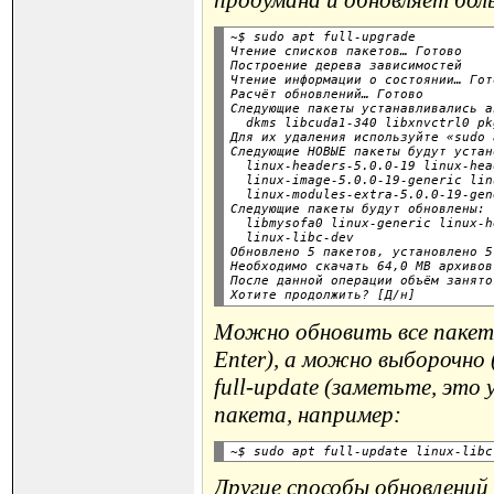
продумана и обновляет бол
~$ sudo apt full-upgrade

Чтение списков пакетов… Готово

Построение дерева зависимостей

Чтение информации о состоянии… Гото
Расчёт обновлений… Готово

Следующие пакеты устанавливались а
  dkms libcuda1-340 libxnvctrl0 pk
Для их удаления используйте «sudo 
Следующие НОВЫЕ пакеты будут устан
  linux-headers-5.0.0-19 linux-hea
  linux-image-5.0.0-19-generic lin
  linux-modules-extra-5.0.0-19-gen
Следующие пакеты будут обновлены:

  libmysofa0 linux-generic linux-h
  linux-libc-dev

Обновлено 5 пакетов, установлено 5
Необходимо скачать 64,0 MB архивов.
После данной операции объём занято
Можно обновить все пакеты
Enter), а можно выборочно 
full-update (заметьте, это 
пакета, например:
Другие способы обновлений