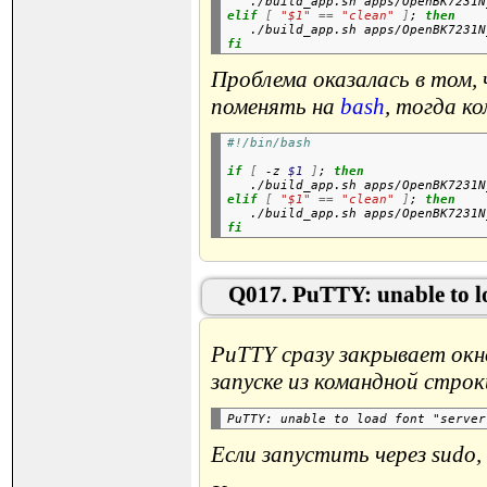
   ./build_app.sh apps/OpenBK7231N
elif
[
"$1"
==
"clean"
]
; 
then
   ./build_app.sh apps/OpenBK7231N
fi
Проблема оказалась в том,
поменять на
bash
, тогда к
#!/bin/bash
if
[
 -z 
$1
]
; 
then
   ./build_app.sh apps/OpenBK7231N
elif
[
"$1"
==
"clean"
]
; 
then
   ./build_app.sh apps/OpenBK7231N
fi
Q017. PuTTY: unable to lo
PuTTY сразу закрывает окн
запуске из командной стро
Если запустить через sudo