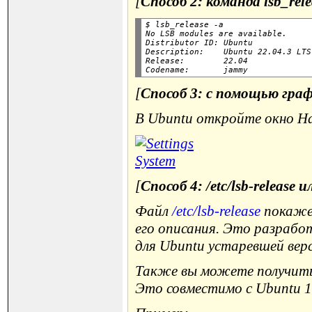
[
Способ 2: команда
lsb_rel
$ lsb_release -a

No LSB modules are available.

Distributor ID: Ubuntu

Description:    Ubuntu 22.04.3 LTS

Release:        22.04

[
Способ 3: с помощью гра
В Ubuntu откройте окно Н
[
Способ 4: /etc/lsb-release ил
Файл
/etc/lsb-release
покажет
его описания. Это разрабо
для Ubuntu устаревшей вер
Также вы можете получит
Это совместимо с Ubuntu 16