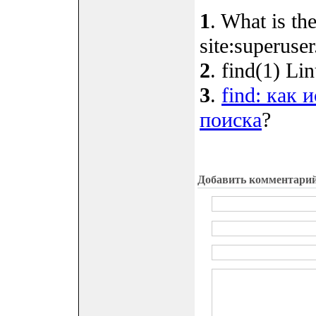
1
. What is t
site:superuse
2
. find(1) Li
3
.
find: как
поиска
?
Добавить комментари