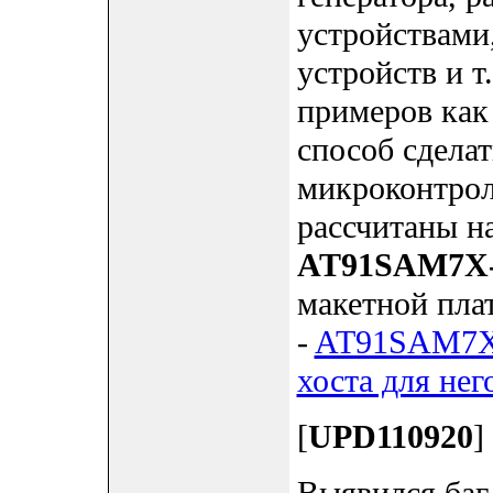
устройствами
устройств и т
примеров как
способ сдела
микроконтро
рассчитаны н
AT91SAM7X
макетной пл
-
AT91SAM7X2
хоста для нег
[
UPD110920
]