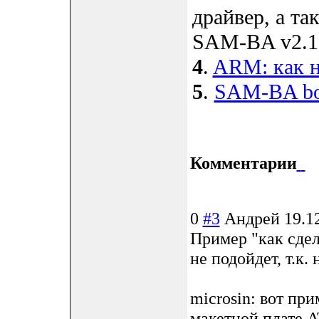
драйвер, а та
SAM-BA v2.1
4
.
ARM: как н
5
.
SAM-BA boo
Комментарии
0
#3
Андрей
19.1
Пример "как сдел
не подойдет, т.к
microsin: вот п
макетной плате 