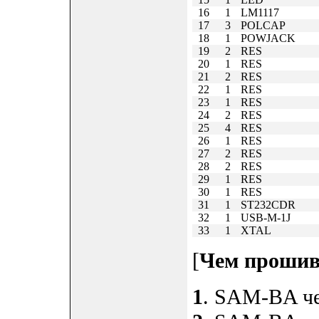
16
1
LM1117
17
3
POLCAP
18
1
POWJACK
19
2
RES
20
1
RES
21
2
RES
22
1
RES
23
1
RES
24
2
RES
25
4
RES
26
1
RES
27
2
RES
28
2
RES
29
1
RES
30
1
RES
31
1
ST232CDR
32
1
USB-M-1J
33
1
XTAL
[
Чем проши
1
. SAM-BA че