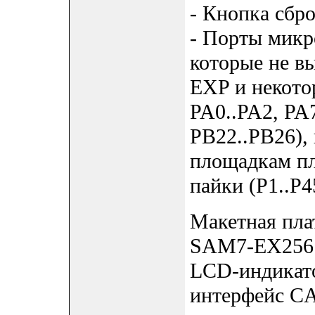
- Кнопка сбр
- Порты мик
которые не в
EXP и некото
PA0..PA2, PA7
PB22..PB26),
площадкам пл
пайки (P1..P4
Макетная пла
SAM7-EX256 т
LCD-индикато
интерфейс CA