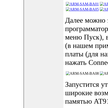
Далее можно 
программато
меню Пуск), 
(в нашем пр
платы (для н
нажать Connec
Запустится у
широкие воз
памятью AT