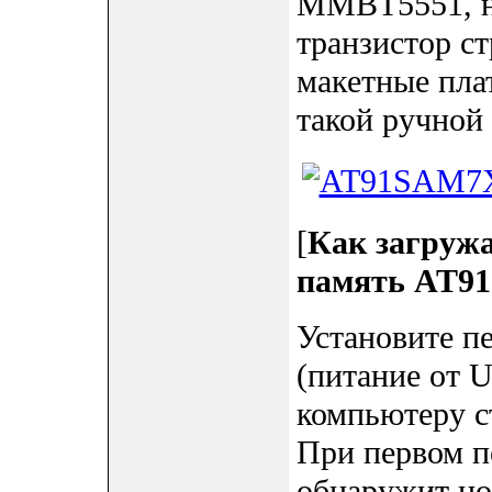
MMBT5551, н
транзистор с
макетные пл
такой ручной
[
Как загружа
память AT9
Установите 
(питание от 
компьютеру 
При первом п
обнаружит но