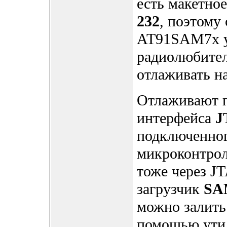
есть макетно
232
, поэтому
AT91SAM7x уд
радиолюбитель
отлаживать н
Отлаживают 
интерфейса
J
подключенног
микроконтрол
тоже через J
загрузчик
SA
можно залить
помощью утили