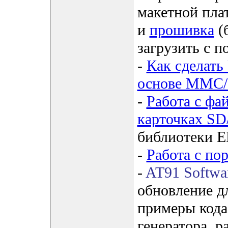
макетной пла
и
прошивка
(
загрузить с
-
Как сделать
основе MMC
-
Работа с фа
карточках S
библиотеки E
-
Работа с по
-
AT91 Softwar
обновление 
примеры кода
генератора, 