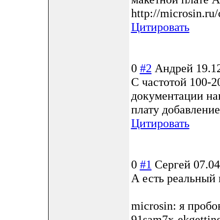
http://microsin.ru
Цитировать
0
#2
Андрей
19.1
С частотой 100-2
документации на
плату добавление
Цитировать
0
#1
Сергей
07.04
А есть реальный
microsin: я проб
91sam7x-ekgetting