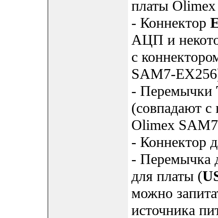
платы Olime
- Коннектор
АЦП и некото
с коннекторо
SAM7-EX256)
- Перемычки
(совпадают с
Olimex SAM7
- Коннектор 
- Перемычка 
для платы (
U
можно запита
источника пит