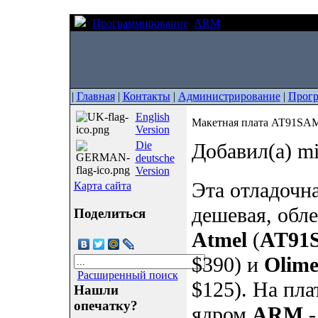
Программирование
ARM
Макетная плата 
|
Главная
|
Контакты
|
Администрирование
|
Прогр
English
Макетная плата AT91SA
Version
Die
Добавил(а) m
deutsche
Version
Эта отладочна
Карта сайта
дешевая, обле
Поделиться
Atmel
(
AT91
$390) и
Olim
Расширенный поиск
$125). На пла
Нашли
опечатку?
ядром
ARM