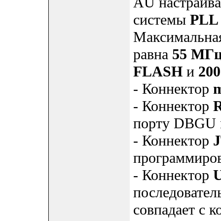
AU настраива
системы
PLL
Максимальная
равна
55 МГ
FLASH
и
20
- Коннектор
- Коннектор
R
порту DBGU 
- Коннектор
программиров
- Коннектор
последовател
совпадает с 