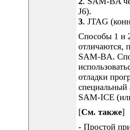
2
. SAM-BA че
J6).
3
. JTAG (кон
Способы 1 и 
отличаются, п
SAM-BA. Спо
использовать
отладки прог
специальный
SAM-ICE (или
[
См. также
]
- Простой пр