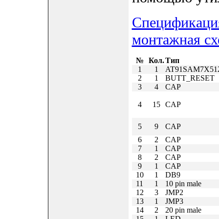
Спецификация
монтажная сх
№
Кол.
Тип
1
1
AT91SAM7X51
2
1
BUTT_RESET
3
4
CAP
4
15
CAP
5
9
CAP
6
2
CAP
7
1
CAP
8
2
CAP
9
1
CAP
10
1
DB9
11
1
10 pin male
12
3
JMP2
13
1
JMP3
14
2
20 pin male
15
1
LED