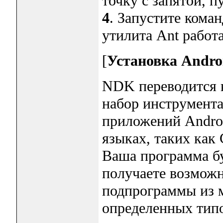
точку с запятой,
4
. Запустите кома
утилита Ant работа
[
Установка Andr
NDK переводится к
набор инструмента
приложений Androi
языках, таких как 
Ваша программа бу
получаете возможн
подпрограммы из м
определенных тип