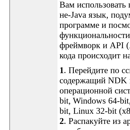
Вам использовать 
не-Java язык, поду
программе и посмо
функциональности
фреймворк и API (A
кода происходит на
1
. Перейдите по сс
содержащий NDK п
операционной сис
bit, Windows 64-bi
bit, Linux 32-bit (x
2
. Распакуйте из а