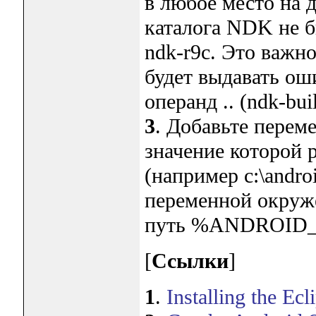
в любое место на д
каталога NDK не б
ndk-r9c. Это важн
будет выдавать ош
операнд .. (ndk-bui
3
. Добавьте пере
значение которой 
(например c:\andro
переменной окруже
путь %ANDROID
[
Ссылки
]
1
.
Installing the Ec