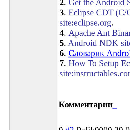
2
.
Get the Android 
3
.
Eclipse CDT (C/
site:eclipse.org
.
4
.
Apache Ant Binary
5
.
Android NDK site
6
.
Словарик Andro
7
.
How To Setup Ec
site:instructables.c
Комментарии
0
#2
Pafik0000
29.0