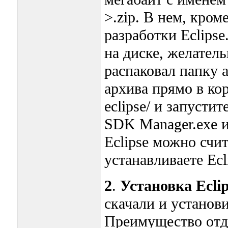
>.zip. В нем, кром
разработки Eclipse
на диске, желател
распаковал папку 
архива прямо в кор
eclipse/ и запустит
SDK Manager.exe и 
Eclipse можно счи
устанавливаете Ecl
2
.
Установка Eclip
скачали и установи
Преимущество отде