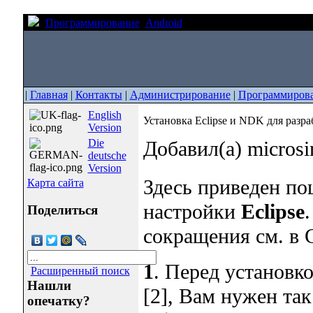
Программирование
Android
Установка Eclipse и NDK 
|
Главная
|
Контакты
|
Администрирование
|
Программиров
English
Установка Eclipse и NDK для разра
Version
Die
Добавил(а) micros
deutsche
Version
Здесь приведен по
Карта сайта
настройки
Eclipse
Поделиться
сокращения см. в С
1
. Перед установко
Расширенный поиск
Нашли
[2], Вам нужен та
опечатку?