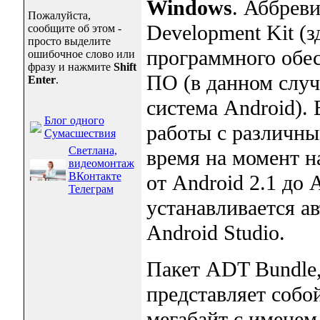
Windows
. Аббрев
Пожалуйста,
Development Kit (з
сообщите об этом -
просто выделите
программного обес
ошибочное слово или
фразу и нажмите
Shift
ПО (в данном случ
Enter
.
система Android).
Блог одного
работы с различны
Сумасшествия
Светлана,
время на момент н
видеомонтаж
ВКонтакте
от Android 2.1 до 
Телеграм
устанавливается а
Android Studio.
Пакет ADT Bundle, 
представляет собо
мегабайт с именем 