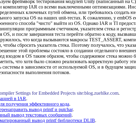
ьзуем фреймворк тестирования модулей Unity (написанный на C
 и компилятор IAR со всеми выключенными оптимизациями. Ино
ределенных ключевых путей обмена, или требовалось создать ю
льного запуска OS на наших unit-тестах. К сожалению, у embOS е
троенного способа "чисто" выйти из OS. Однако IAR и TI предоста
анипуляции программным счетчиком, указателем стека и регистр
ля OS, и после завершения теста перейти обратно к коду, вызвав
аружилось, что когда вызываются макросы TEST_ASSERT, компи
чтобы сбросить указатель стека. Поэтому получалось, что указат
шение этой проблемы состояло в создании отдельного внешнего
ед входом в OS таким образом, чтобы содержимое стека можно б
метить, что хотя было сложно реализовать корректную работу эти
 системы в зависимости от используемой OS, и в будущем защи
езопасности выполнения потоков.
iler Settings for Embedded Projects site:blog.zuehlke.com
.
ацией в IAR
.
для получения эффективного кода
.
енаправить вывод printf и putchar
.
чный вывод текстовых сообщений
.
атированный вывод printf библиотеки DLIB
.