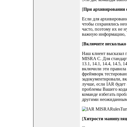
[
При архивировании ф
Если для архивирования
чтобы сохранялись нео
часто, поэтому их не 
важную информацию, п
[
Включите несколько
Наш клиент высказал п
MISRA C. Для стандарта MI
13.1, 14.1, 14.4, 14.5, 1
включили эти правила 
фреймворк тестирован
задокументировали, в
лучше, если IAR будет
проблемы Вашего кода,
команде избегать проб
другими неожиданным
[
Хитрости манипуляци