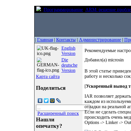
Программирование
ARM: решение пробл
|
Главная
|
Контакты
|
Администрирование
|
Пр
English
Рекомендуемые настро
Version
Die
Добавил(а) microsin
deutsche
Version
В этой статье приведе
работу и несколько сок
Карта сайта
[
Ускоренный вывод те
Поделиться
IAR позволяет держать
каждом из используемы
отладки на реальной а
Если не сделать специ
Расширенный поиск
происходить очень мед
Нашли
Options -> Linker -> Out
опечатку?