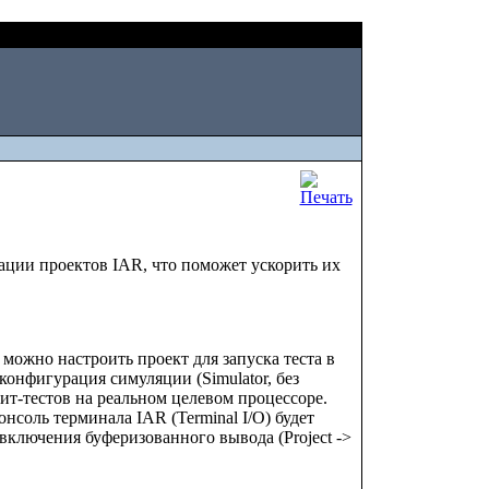
Fri, August 07 2026
ваемых проектов
ации проектов IAR, что поможет ускорить их
можно настроить проект для запуска теста в
онфигурация симуляции (Simulator, без
ит-тестов на реальном целевом процессоре.
соль терминала IAR (Terminal I/O) будет
включения буферизованного вывода (Project ->