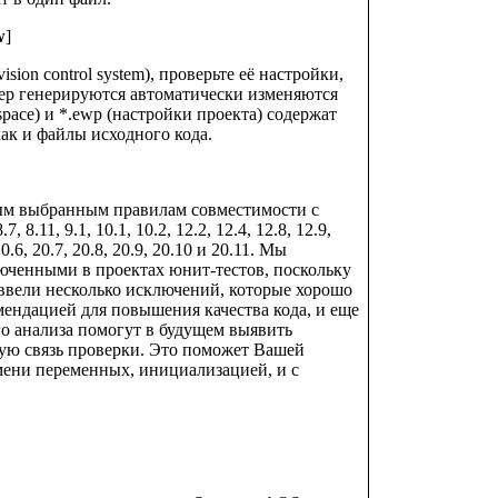
w
]
ion control system), проверьте её настройки,
dep генерируются автоматически изменяются
pace) и *.ewp (настройки проекта) содержат
ак и файлы исходного кода.
рым выбранным правилам совместимости с
 8.11, 9.1, 10.1, 10.2, 12.2, 12.4, 12.8, 12.9,
 20.6, 20.7, 20.8, 20.9, 20.10 и 20.11. Мы
люченными в проектах юнит-тестов, поскольку
ввели несколько исключений, которые хорошо
ндацией для повышения качества кода, и еще
го анализа помогут в будущем выявить
ную связь проверки. Это поможет Вашей
мени переменных, инициализацией, и с