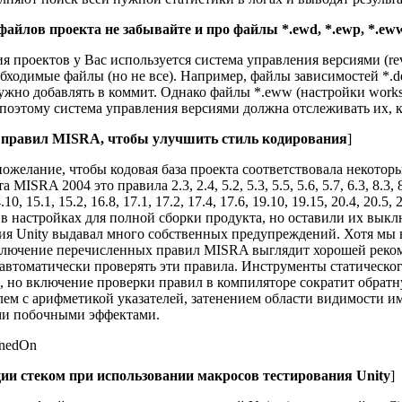
айлов проекта не забывайте и про файлы *.ewd, *.ewp, *.ew
 проектов у Вас используется система управления версиями (revis
бходимые файлы (но не все). Например, файлы зависимостей *.
нужно добавлять в коммит. Однако файлы *.eww (настройки works
оэтому система управления версиями должна отслеживать их, к
 правил MISRA, чтобы улучшить стиль кодирования
]
ожелание, чтобы кодовая база проекта соответствовала некото
SRA 2004 это правила 2.3, 2.4, 5.2, 5.3, 5.5, 5.6, 5.7, 6.3, 8.3, 8.7,
4.10, 15.1, 15.2, 16.8, 17.1, 17.2, 17.4, 17.6, 19.10, 19.15, 20.4, 20.5,
в настройках для полной сборки продукта, но оставили их вык
ия Unity выдавал много собственных предупреждений. Хотя мы 
ключение перечисленных правил MISRA выглядит хорошей рекоме
 автоматически проверять эти правила. Инструменты статическо
 но включение проверки правил в компиляторе сократит обрат
лем с арифметикой указателей, затенением области видимости и
и побочными эффектами.
и стеком при использовании макросов тестирования Unity
]