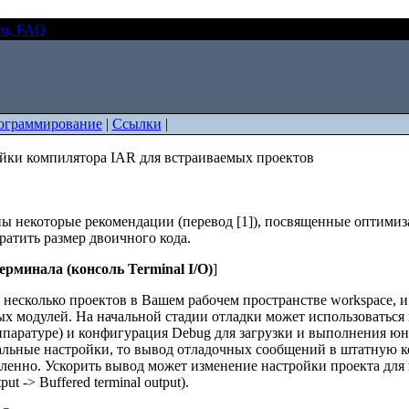
ем, FAQ
Рекомендуемые настройки компилятора IAR для встраи
ограммирование
|
Ссылки
|
йки компилятора IAR для встраиваемых проектов
ны некоторые рекомендации (перевод [1]), посвященные оптимиз
ратить размер двоичного кода.
рминала (консоль Terminal I/O)
]
 несколько проектов в Вашем рабочем пространстве workspace, и 
х модулей. На начальной стадии отладки может использоваться к
ппаратуре) и конфигурация Debug для загрузки и выполнения юн
альные настройки, то вывод отладочных сообщений в штатную кон
ленно. Ускорить вывод может изменение настройки проекта для 
put -> Buffered terminal output).