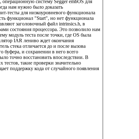
), операционную систему Segger embOS для
гда нам нужно было доказать
нит-тесты для низкоуровневого функционала
сть функционал "Start", но нет функционала
вляют заголовочный файл intrinsics.h, в
ами состояния процессора. Это позволило нам
шему модуль теста после точки, где OS была
лятор IAR лениво ждет окончания
ель стека отличается до и после вызова
 буфера, и сохранении в него всего
ыло точно восстановить впоследствии. В
х тестов, такие проверки значительно
щает поддержку кода от случайного появления