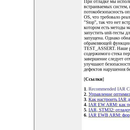
При отладке мы испол
встраиваемых систем,
потокобезопасность оп
OS, что требовало реа
"Stop", так что нет вс
котором есть методы м
запустить unit-тесты д
запущена. Однако обн
обрамляющей функции, 
TEST_ASSERT. Наше ре
содержимого стека пер
завершение следует от
улучшают безопасность
дефектов нарушения б
[
Ссылки
]
1
.
Recommended IAR Comp
2
.
Управление оптимиз
3
.
Как настроить IAR 
4
.
IAR EW ARM: как пер
5
.
IAR, STM32: отладо
6
.
IAR EWB ARM: форм