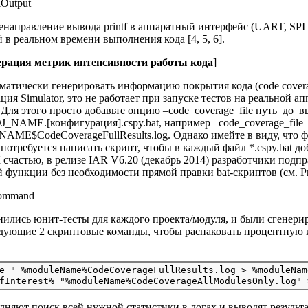
аправление вывода printf в аппаратный интерфейс (UART, SPI и 
в реальном времени выполнения кода [4, 5, 6].
ерация метрик интенсивности работы кода
]
атически генерировать информацию покрытия кода (code coverage
ия Simulator, это не работает при запуске тестов на реальной а
Для этого просто добавьте опцию –code_coverage_file путь_до_
J_NAME.[конфигурация].cspy.bat, например –code_coverage_file
E$CodeCoverageFullResults.log. Однако имейте в виду, что фа
 потребуется написать скрипт, чтобы в каждый файл *.cspy.bat 
 счастью, в релизе IAR V6.20 (декабрь 2014) разработчики подп
 функции без необходимости прямой правки bat-скриптов (см. Proje
нились юнит-тесты для каждого проекта/модуля, и были сгенерир
дующие 2 скриптовые команды, чтобы распаковать процентную 
e " %moduleName%CodeCoverageFullResults.log > %moduleNam
няют поиск всей нужной статистики в логах и выводят результа