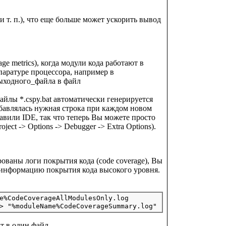
т. п.), что еще больше может ускорить вывод
 metrics), когда модули кода работают в
ппаратуре процессора, например в
выходного_файла в файл
йлы *.cspy.bat автоматически генерируется
добавлялась нужная строка при каждом новом
равили IDE, так что теперь Вы можете просто
ct -> Options -> Debugger -> Extra Options).
ованы логи покрытия кода (code coverage), Вы
информацию покрытия кода высокого уровня.
e%CodeCoverageAllModulesOnly.log

т в один файл.