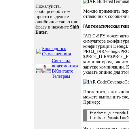
Пожалуйста,
Можно применить перен
сообщите об этом -
отладочных сообщений 
просто выделите
ошибочное слово или
[
Автоматическая ген
фразу и нажмите
Shift
Enter
.
IAR C-SPY может автом
симуляторе (конфигурац
конфигурации Debug). 
Блог одного
PROJ_DIR/settings/PRO
Сумасшествия
$PROJ_DIR$\$PROJ_FNAM
Светлана,
компилятором, так что
видеомонтаж
запуске компиляции. К
ВКонтакте
указать опцию для этой
Телеграм
После того, как выпол
можете выполнить сле
Пример:
findstr /C:"Modul
Эти две команды выпол