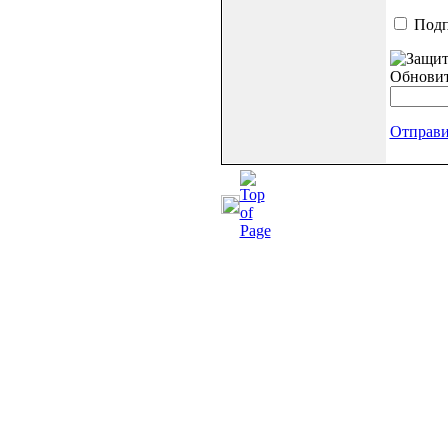
Подп
Обнови
Отправи