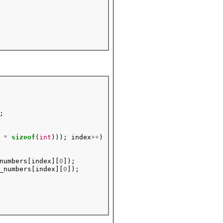
*
sizeof
(
int
))); index
++
)

numbers[index][
0
]);

_numbers[index][
0
]);
