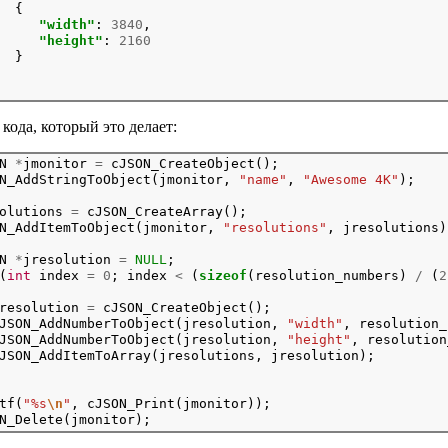
  {

"width"
: 
3840
,

"height"
: 
2160
  }

кода, который это делает:
N 
*
jmonitor 
=
 cJSON_CreateObject();

N_AddStringToObject(jmonitor, 
"name"
, 
"Awesome 4K"
olutions 
=
 cJSON_CreateArray();

N_AddItemToObject(jmonitor, 
"resolutions"
N 
*
jresolution 
=
NULL
;
(
int
 index 
=
0
; index 
<
 (
sizeof
(resolution_numbers) 
/
 (
2
resolution 
=
 cJSON_CreateObject();

JSON_AddNumberToObject(jresolution, 
"width"
, resolution_
JSON_AddNumberToObject(jresolution, 
"height"
, resolution
JSON_AddItemToArray(jresolutions, jresolution);

tf(
"%s
\n
"
, cJSON_Print(jmonitor));
