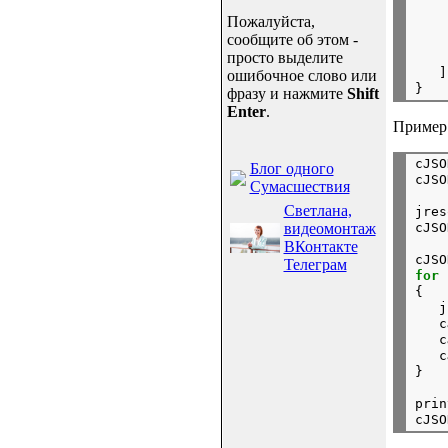
    
Пожалуйста,
сообщите об этом -
    
просто выделите
   ]

ошибочное слово или
фразу и нажмите
Shift
Enter
.
Пример 
cJSO
Блог одного
cJSO
Сумасшествия
Светлана,
jres
видеомонтаж
cJSO
ВКонтакте
cJSO
Телеграм
for
 
{

   j
   c
   c
   c
prin