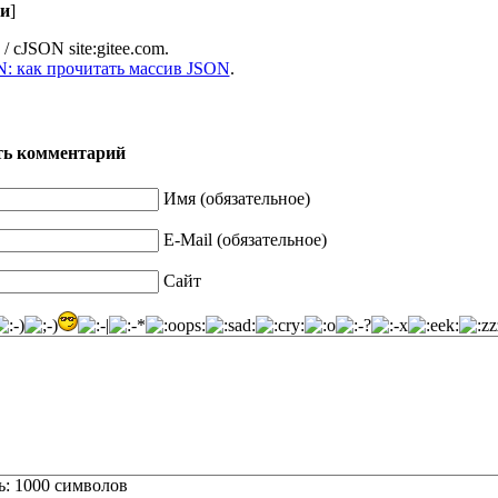
и
]
y / cJSON site:gitee.com.
: как прочитать массив JSON
.
ть комментарий
Имя (обязательное)
E-Mail (обязательное)
Сайт
ь:
1000
символов