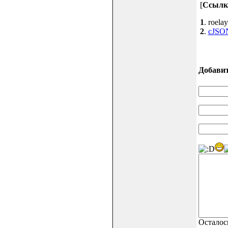
[
Ссылк
1
. roela
2
.
cJSON
Добави
Осталос