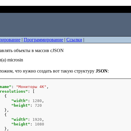
ак добавлять объекты в массив cJSON
рирование
|
Программирование
|
Ссылки
|
авлять объекты в массив cJSON
(а) microsin
ожим, что нужно создать вот такую структуру
JSON
:
name"
: 
"Мониторы 4K"
,

resolutions"
: [

  {

"width"
: 
1280
,

"height"
: 
720
  },

  {

"width"
: 
1920
,

"height"
: 
1080
  },
