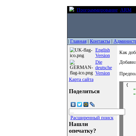
Программирование
ARM
К
|
Главная
|
Контакты
|
Админист
English
Как доб
Version
Die
Добавил
deutsche
Version
Предпол
Карта сайта
{

"
Поделиться
"
    
    
Расширенный поиск
    
Нашли
опечатку?
    