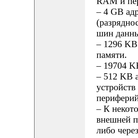
RAM и пер
– 4 GB ад
(разряднос
шин данны
– 1296 KB
памяти.
– 19704 K
– 512 KB 
устройств 
периферий
– К некот
внешней п
либо чере