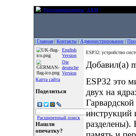
Программирование
ARM
ESP32: устройст
|
Главная
|
Контакты
|
Администрирование
|
Про
English
ESP32: устройство сис
Version
Die
Добавил(а) m
deutsche
Version
ESP32 это м
Карта сайта
двух на ядр
Поделиться
Гарвардской
инструкций 
Расширенный поиск
разделены). 
Нашли
опечатку?
память и пе