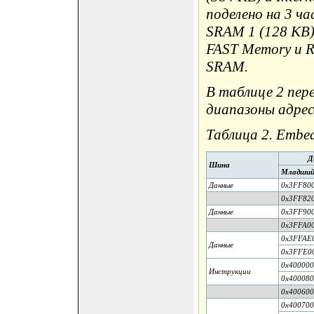
поделено на 3 ча
SRAM 1 (128 KB)
FAST Memory и 
SRAM.
В таблице 2 пер
диапазоны адрес
Таблица 2. Embe
Д
Шина
Младший
Данные
0x3FF80
0x3FF82
Данные
0x3FF90
0x3FFA0
0x3FFAE
Данные
0x3FFE0
0x40000
Инструкции
0x40008
0x40060
0x40070