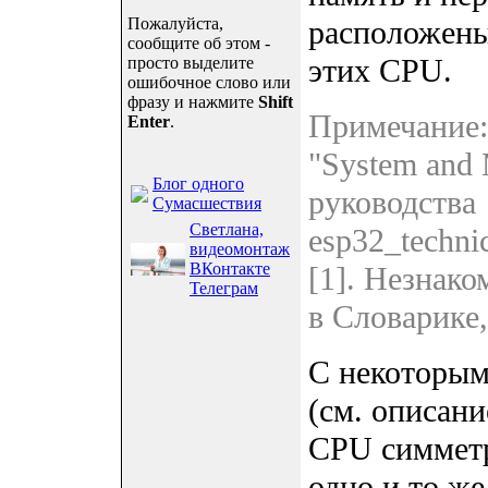
Пожалуйста,
расположены
сообщите об этом -
этих CPU.
просто выделите
ошибочное слово или
фразу и нажмите
Shift
Примечание: 
Enter
.
"System and
Блог одного
руководства
Сумасшествия
Светлана,
esp32_techni
видеомонтаж
ВКонтакте
[1]. Незнак
Телеграм
в Словарике,
С некоторы
(см. описани
CPU симметр
одно и то же