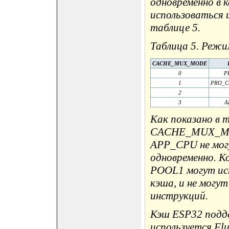
одновременно в 
использоваться 
таблице 5.
Таблица 5. Режи
CACHE_MUX_MODE
0
P
1
PRO_C
2
3
A
Как показано в 
CACHE_MUX_MOD
APP_CPU не мог
одновременно. К
POOL1 могут исп
кэша, и не могу
инструкций.
Кэш ESP32 подд
используется Flu