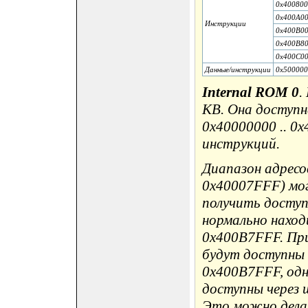
0x40080
0x400A0
Инструкции
0x400B0
0x400B8
0x400C0
Данные/инструкции
0x50000
Internal ROM 0
.
KB. Она доступн
0x40000000 .. 0
инструкций.
Диапазон адресо
0x40007FFF) мог
получить доступ
нормально наход
0x400B7FFF. При
будут доступны 
0x400B7FFF, одн
доступны через 
Это можно дела