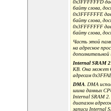
0x3FFFFFFD дае
байту слова, до
0x3FFFFFFE дае
байту слова, до
0x3FFFFFFF дае
байту слова, до
Часть этой пам
на адресное прос
дополнительной
Internal SRAM 2
KB. Она может 
адресам 0x3FFA
DMA
. DMA испо
шина данных CPU
Internal SRAM 2
диапазон адресо
записи Internal 