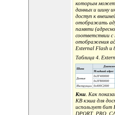
которым может 
данных и шину и
доступ к внешне
отображать адр
памяти (адресно
соответствии с
отображения ад
External Flash и
Таблица 4. Exter
Диапазон
Шина
Младший адрес
0x3F400000
Данные
0x3F800000
Инструкции
0x400C2000
Кэш
. Как показ
KB кэша для до
использует бит
DPORT_PRO_CAC