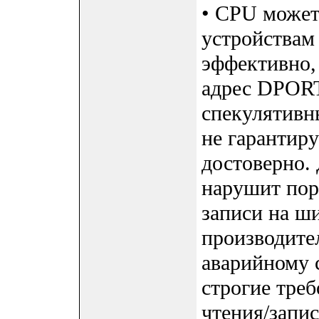
• CPU может
устройствам
эффективно,
адрес DPORT
спекулятивны
не гарантиру
достоверно.
нарушит пор
записи на ш
производите
аварийному 
строгие треб
чтения/запи