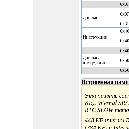
0x3
0x3
Данные
0x3
0x4
Инструкции
0x4
0x4
Данные/
0x5
инструкции
0x5
Встроенная памя
Эта память сост
KB), internal SR
RTC SLOW memor
448 KB internal 
(384 KB) и Inter