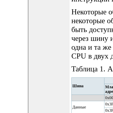
Некоторые о
некоторые о
быть доступ
через шину 
одна и та же
CPU в двух 
Таблица 1. A
Шина
Мла
адр
0x0
0x3
Данные
0x3