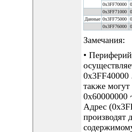
0x3FF70000
0x3FF71000
Данные
0x3FF75000
0x3FF76000
Замечания:
• Периферий
осуществляет
0x3FF40000 
также могут
0x60000000 
Адрес (0x3FF
производят 
содержимому,