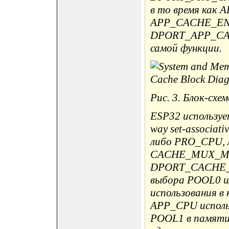
в то время как 
APP_CACHE_ENA
DPORT_APP_CAC
самой функции.
Рис. 3. Блок-схе
ESP32 используе
way set-associat
либо PRO_CPU, 
CACHE_MUX_MOD
DPORT_CACHE_
выбора POOL0 и
использования в
APP_CPU исполь
POOL1 в памяти 