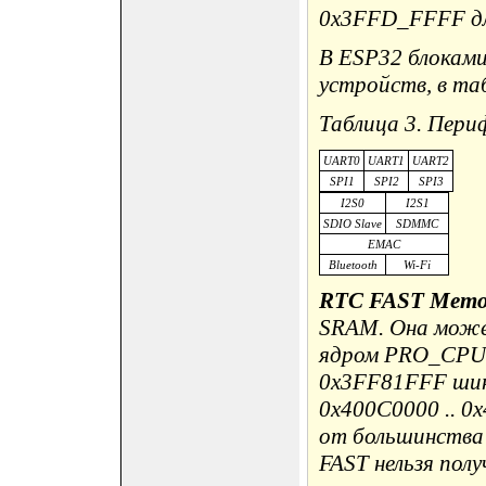
0x3FFD_FFFF для
В ESP32 блокам
устройств, в та
Таблица 3. Пери
UART0
UART1
UART2
SPI1
SPI2
SPI3
I2S0
I2S1
SDIO Slave
SDMMC
EMAC
Bluetooth
Wi-Fi
RTC FAST Memo
SRAM. Она може
ядром PRO_CPU ч
0x3FF81FFF шины
0x400C0000 .. 0
от большинства 
FAST нельзя пол