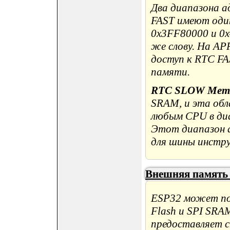
Два диапазона 
FAST имеют один
0x3FF80000 и 0
же слову. На A
доступ к RTC FA
памяти.
RTC SLOW Mem
SRAM, и эта об
любым CPU в диа
Этот диапазон а
для шины инстру
Внешняя память 
ESP32 может по
Flash и SPI SRA
предоставляет с