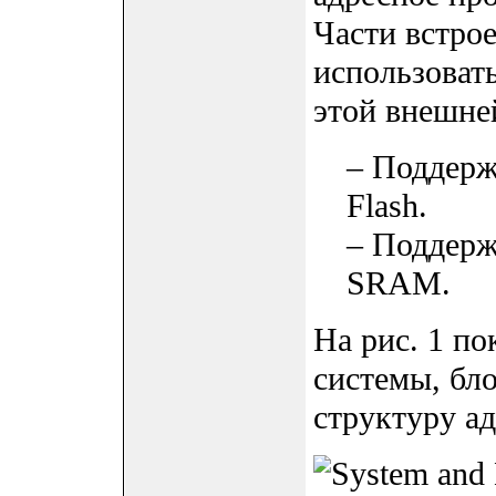
Части встро
использоват
этой внешне
– Поддерж
Flash.
– Поддерж
SRAM.
На рис. 1 по
системы, бло
структуру ад