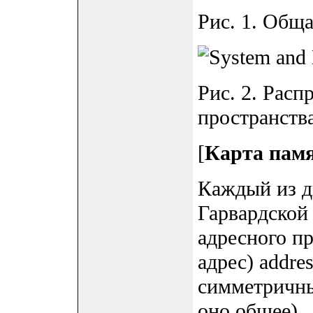
Рис. 1. Обща
Рис. 2. Расп
пространства
[
Карта пам
Каждый из д
Гарвардской
адресного п
адрес) addre
симметричны
оно общее).