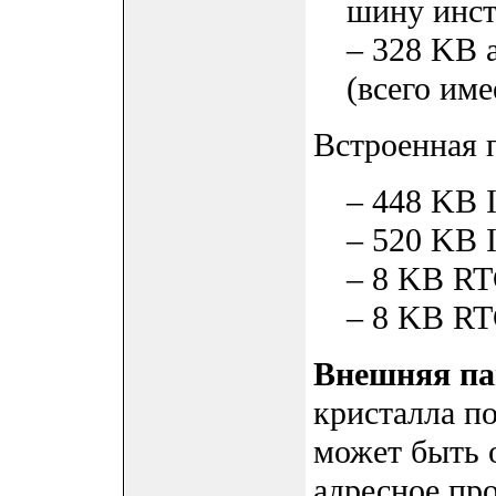
шину инст
– 328 KB 
(всего им
Встроенная 
– 448 KB 
– 520 KB 
– 8 KB R
– 8 KB R
Внешняя па
кристалла п
может быть 
адресное пр