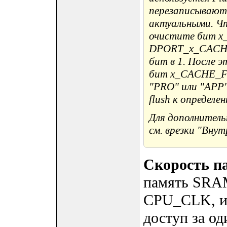
перезаписываютс
актуальными. Ч
очистите бит 
DPORT_x_CACHE
бит в 1. После 
бит x_CACHE_FL
"PRO" или "APP
flush к определе
Для дополнитель
см. врезки "Вну
Скорость п
память SRAM
CPU_CLK, и
доступ за о