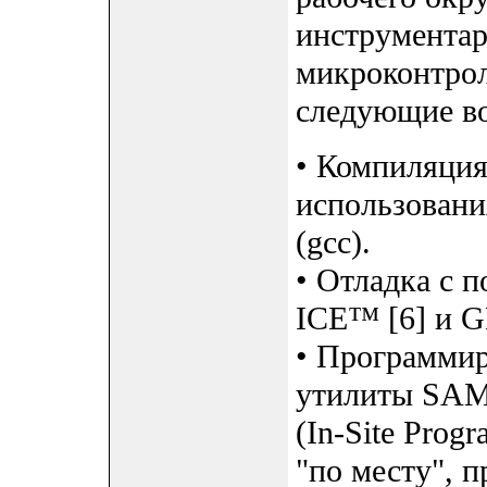
инструментар
микроконтрол
следующие в
• Компиляция
использовани
(gcc).
• Отладка с 
ICE™ [6] и G
• Программи
утилиты SAM
(In-Site Prog
"по месту", п