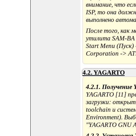
внимание, что есл
ISP, то она долж
выполнено автома
После того, как 
утилита SAM-BA б
Start Menu (Пуск)
Corporation -> AT
4.2. YAGARTO
4.2.1. Получени
YAGARTO [11] пр
загрузки: откры
toolchain и систе
Environment). Выб
"YAGARTO GNU AR
4.2.2. Установк