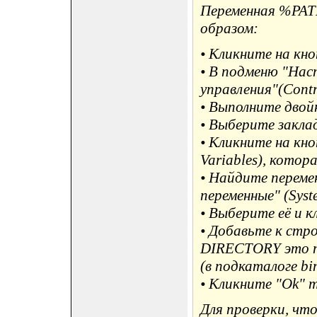
Переменная %PAT
образом:
• Кликните на кноп
• В подменю "Наст
управления"(Contr
• Выполните двойн
• Выберите закла
• Кликните на кн
Variables), котор
• Найдите переме
переменные" (Syste
• Выберите её и к
• Добавьте к стр
DIRECTORY это па
(в подкаталоге b
• Кликните "Ok" 
Для проверки, чт