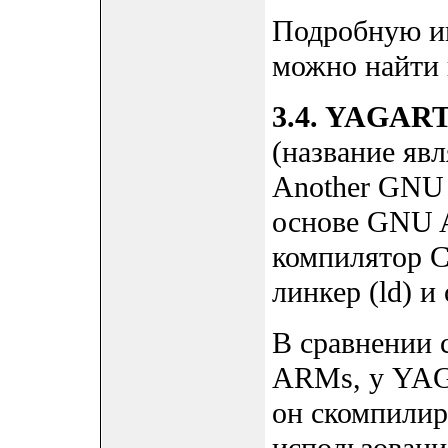
Подробную ин
можно найти н
3.4. YAGAR
(название явл
Another GNU 
основе GNU A
компилятор C/
линкер (ld) и
В сравнении 
ARMs, у YAG
он скомпилир