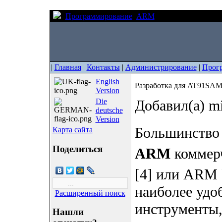
Программирование
ARM
Разработка для A
|
Главная
|
Контакты
|
Администрирование
|
Прог
English
Разработка для AT91SAM
Version
Die
Добавил(а) m
deutsche
Version
Большинство 
Карта сайта
Поделиться
ARM
коммерч
[4] или ARM 
наиболее удоб
Расширенный поиск
инструменты,
Нашли