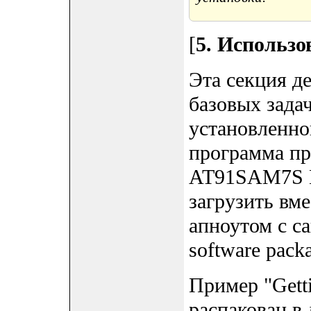
[
5. Использо
Эта секция д
базовых зада
установленно
программа при
AT91SAM7S Mi
загрузить вм
апноутом с с
software packa
Пример "Getti
распакован в 