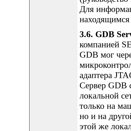
Для информац
находящимся 
3.6. GDB Ser
компанией S
GDB мог чере
микроконтрол
адаптера JTAG
Сервер GDB с
локальной се
только на ма
но и на друг
этой же локал