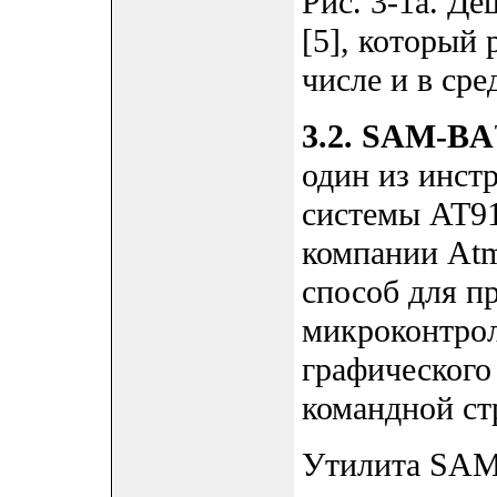
Рис. 3-1a. Д
[5], который 
числе и в сре
3.2. SAM-B
один из инст
системы AT91
компании Atm
способ для п
микроконтрол
графического
командной ст
Утилита SAM-