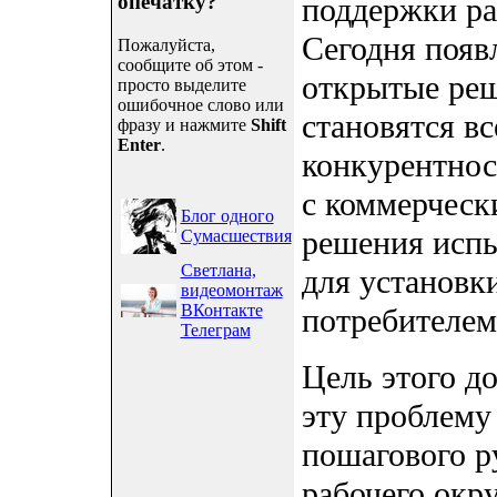
опечатку?
поддержки ра
Сегодня появ
Пожалуйста,
сообщите об этом -
открытые реш
просто выделите
ошибочное слово или
становятся вс
фразу и нажмите
Shift
Enter
.
конкурентнос
с коммерчес
Блог одного
решения испы
Сумасшествия
Светлана,
для установк
видеомонтаж
ВКонтакте
потребителем
Телеграм
Цель этого до
эту проблему
пошагового р
рабочего окр