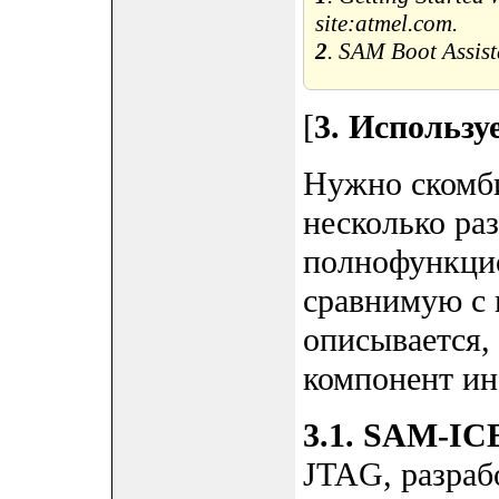
site:atmel.com.
2
. SAM Boot Assis
[
3. Использ
Нужно скомби
несколько ра
полнофункцио
сравнимую с 
описывается,
компонент и
3.1. SAM-IC
JTAG, разраб