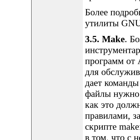
Более подроб
утилиты GNU 
3.5. Make
. Б
инструмента
программ от 
для обслужив
дает команды
файлы нужно 
как это долж
правилами, з
скрипте make
в том, что с