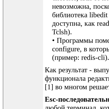
невозможна, поско
библиотека libedi
доступна, как rea
Tclsh).
• Программы поме
configure, в кото
(пример: redis-cli)
Как результат - вып
функционала редакти
[1] во многом решае
Esc-последователь
любой терминал, ко