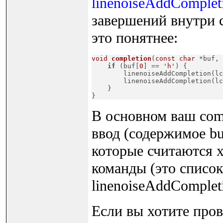
linenoiseAddComplet
завершений внутри 
это понятнее:
void
completion
(
const
char
 *buf, 
if
 (buf[
0
] == 
'h'
) {

        linenoiseAddCompletion(lc
        linenoiseAddCompletion(lc
    }

}
В основном ваш comp
ввод (содержимое bu
которые считаются 
команды (это списо
linenoiseAddCompleti
Если вы хотите прове