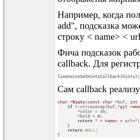
Например, когда пол
add", подсказка мож
строку < name> < ur
Фича подсказок рабо
callback. Для регис
linenoiseSetHintsCallback(hints);
Сам callback реализ
char
 *
hints
(
const
char
 *buf, 
int
 
if
 (!strcasecmp(buf,
"git remo
        *color = 
35
;

        *bold = 
0
;

return
" < name> < url>"
;

    }

return
NULL
;

}