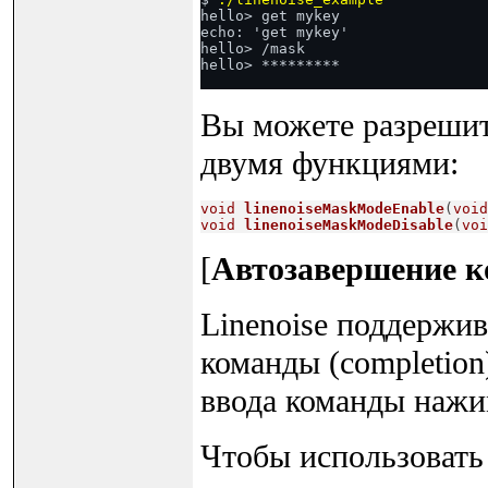
hello> get mykey

echo: 'get mykey'

hello> /mask

hello> *********
Вы можете разрешит
двумя функциями:
void
linenoiseMaskModeEnable
(
void
void
linenoiseMaskModeDisable
(
voi
[
Автозавершение ко
Linenoise поддержив
команды (completion
ввода команды нажи
Чтобы использовать 