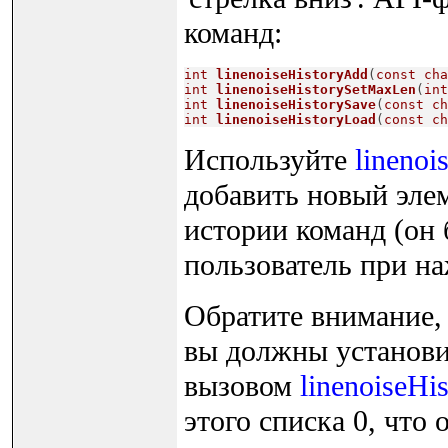
команд:
int
linenoiseHistoryAdd
(
const
cha
int
linenoiseHistorySetMaxLen
(
int
int
linenoiseHistorySave
(
const
ch
int
linenoiseHistoryLoad
(
const
ch
Используйте
linenoi
добавить новый элем
истории команд (он 
пользователь при на
Обратите внимание, 
вы должны установи
вызовом
linenoiseHi
этого списка 0, что 