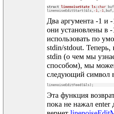
struct
linenoiseState
ls
;
char
 buf
linenoiseEditStart(&ls,
-1
,
-1
,buf,
Два аргумента -1 и -
они установлены в -1
использовать по ум
stdin/stdout. Теперь
stdin (о чем мы узна
способом), мы можем
следующий символ 
linenoiseEditFeed(&ls);
Эта функция возврат
пока не нажал enter
вернет
linenoiseEdit