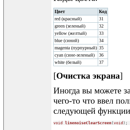
Цвет
Код
red (красный)
31
green (зеленый)
32
yellow (желтый)
33
blue (синий)
34
magenta (пурпурный)
35
cyan (сине-зеленый)
36
white (белый)
37
[
Очистка экрана
]
Иногда вы можете за
чего-то что ввел по
следующей функции
void
linenoiseClearScreen
(
void
)
;