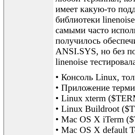
имеет какую-то под
библиотеки linenois
самыми часто испол
получилось обеспеч
ANSI.SYS, но без п
linenoise тестирова
• Консоль Linux, то
• Приложение терми
• Linux xterm ($TER
• Linux Buildroot (
• Mac OS X iTerm (
• Mac OS X default 