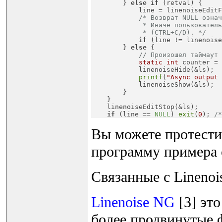
        } 
else
if
 (retval) {

            line = linenoiseEditF
/* Возврат NULL означ
             * Иначе пользователь
             * (CTRL+C/D). */
if
 (line != linenoise
        } 
else
 {

// Произошел таймаут
static
int
 counter = 
            linenoiseHide(&ls);

printf
(
"Async output 
            linenoiseShow(&ls);

        }

    }

    linenoiseEditStop(&ls);

if
 (line == 
NULL
) 
exit
(
0
); 
/*
Вы можете протестир
программу примера с
Связанные с Linenoi
Linenoise NG
[3] это
более продвинутые 