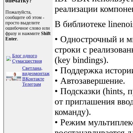
опечатку?
реализации компонен
Пожалуйста,
сообщите об этом -
В библиотеке lineno
просто выделите
ошибочное слово или
фразу и нажмите
Shift
• Однострочный и м
Enter
.
строки с реализов
Блог одного
(key bindings).
Сумасшествия
• Поддержка истори
Светлана,
видеомонтаж
• Автозавершение.
ВКонтакте
Телеграм
• Подсказки (hints,
от приглашения ввод
команду).
• Режим мультиплекс
восстанавливается д