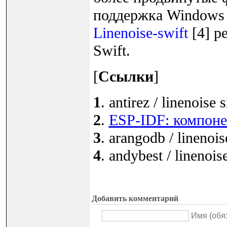
поддержка Windows 
Linenoise-swift
[4] р
Swift.
[
Ссылки
]
1
. antirez / linenoise 
2
.
ESP-IDF: компоне
3
. arangodb / linenois
4
. andybest / linenois
Добавить комментарий
Имя (обя