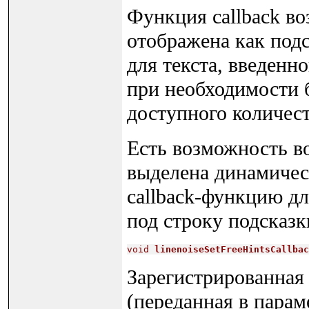
Функция callback во
отображена как подс
для текста, введенн
при необходимости б
доступного количест
Есть возможность во
выделена динамическ
callback-функцию д
под строку подсказк
void
linenoiseSetFreeHintsCallbac
Зарегистрированная
(переданная в парам