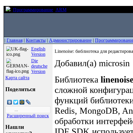
Программирование
ARM
Linenoise: библиотека для реда
|
Главная
|
Контакты
|
Администрирование
|
Программировани
English
Linenoise: библиотека для редактиров
Version
Die
Добавил(а) microsin
deutsche
Version
Библиотека
linenois
Карта сайта
сложной конфигурац
Поделиться
функций библиотеки 
Redis, MongoDB, And
Расширенный поиск
обработки интерфей
Нашли
IDF SDK использует