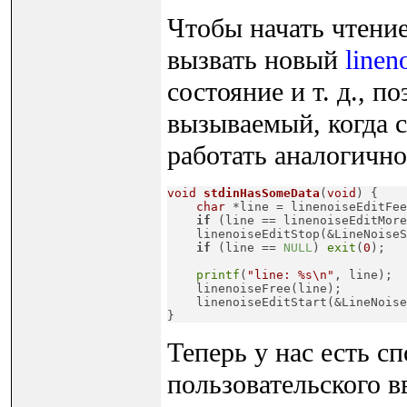
Чтобы начать чтени
вызвать новый
linen
состояние и т. д., 
вызываемый, когда с
работать аналогичн
void
stdinHasSomeData
(
void
)
 {

char
 *line = linenoiseEditFee
if
 (line == linenoiseEditMore
    linenoiseEditStop(&LineNoiseS
if
 (line == 
NULL
) 
exit
(
0
);
printf
(
"line: %s\n"
, line);

    linenoiseFree(line);

    linenoiseEditStart(&LineNoise
}
Теперь у нас есть с
пользовательского в