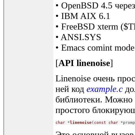
• OpenBSD 4.5 через
• IBM AIX 6.1
• FreeBSD xterm ($
• ANSI.SYS
• Emacs comint mod
[
API linenoise
]
Linenoise очень про
ней код
example.c
до
библиотеки. Можно 
простого блокирующ
char
 *
linenoise
(
const
char
 *promp
Это основной вызов