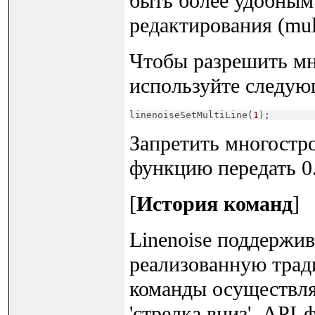
быть более удобным
редактирования (multi
Чтобы разрешить мн
используйте следую
linenoiseSetMultiLine(
1
);
Запретить многостро
функцию передать 0
[
История команд
]
Linenoise поддержи
реализованную трад
команды осуществляе
'стрелка вниз'. API