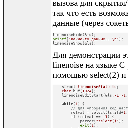
вызова для скрытия
так что есть возмож
данные (через сокеты
linenoiseHide(&ls);
printf
(
"какие-то данные...\n"
);

linenoiseShow(&ls);
Для демонстрации э
linenoise на языке 
помощью select(2) и
struct
linenoiseState
ls
;
char
 buf[
1024
];

    linenoiseEditStart(&ls,
-1
,
-1
,
while
(
1
) {

// для упрощения код наст
        retval = select(ls.ifd+
1
,
if
 (retval == 
-1
) {

            perror(
"select()"
);

exit
(
1
);
