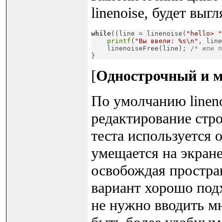
linenoise, будет выг
while
((line = linenoise(
"hello> "
printf
(
"Вы ввели: %s\n"
, line
    linenoiseFree(line); 
/* или п
}
[
Однострочный и м
По умолчанию lineno
редактирование строки
теста используется 
умещается на экране,
освобождая простра
вариант хорошо подх
не нужно вводить мн