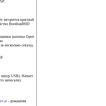
SP.
те загорится красный
йство BootloadHID
рошивки (кнопка Open
ую
за несколько секунд.
P.
е шнур USB). Начнет
то записали).
ev.at
- домашняя