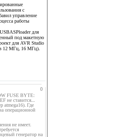
лированные
льзования с
бавил управление
оцесса работы
USBASPloader для
оченный под макетную
оект для AVR Studio
 12 МГц, 16 МГц).
0
 LOW FUSE BYTE:
 не ставится...
р atmega16). Где
(на операционной
чения не имеет.
требуется
рцевый генератор на