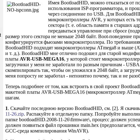
Имея BootloadHID, можно отказаться от п
использования ISP-программатора, и прош
через соединение по USB. Для BootloadHI
микроконтроллеры AVR, у которых есть те
сектора (т. е. область памяти в старших ад
и
передаваться управление при сбросе (подро
t
размер этого сектора не меньше 2048 байт. Boot-поведение пр
конфигурируется фьюзами микроконтроллера. По требованиям
BootloadHID подходят микроконтроллеры ATmega8 и выше (
и т. д.). BootloadHID мне отлично подошел для старой модиф
платы
AVR-USB-MEGA16
, у которой стоит микроконтролле
загрузчики у меня не заработали по разным причинам - USBAS
скомпилировать так, чтобы он уложился в 2048 байт, а загр
меня попросту не заработал - непонятно почему, так и не разо
Теперь подробнее от том, как встроить в свой проект Bootloa
макетной платы AVR-USB-MEGA16 (микроконтроллер ATmega
шагам.
1
. Скачайте последнюю версию BootloadHID, см. [2]. Я скачи
11-26.zip
. Распакуйте в отдельную папку. Попробуйте выполн
папке bootloadHID.2008-11-26\firmware\, процесс должен успе
должен появиться файл прошивки main.hex (предполагается, ч
GCC-среда компилирования WinAVR).