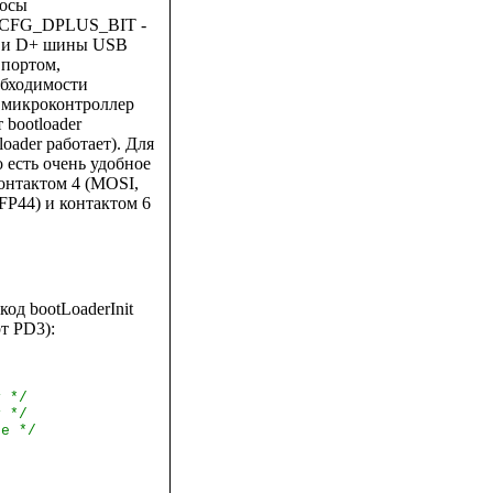
росы
CFG_DPLUS_BIT -
- и D+ шины USB
 портом,
обходимости
т микроконтроллер
bootloader
loader работает). Для
есть очень удобное
контактом 4 (MOSI,
FP44) и контактом 6
од bootLoaderInit
т PD3):
y */
y */
ze */