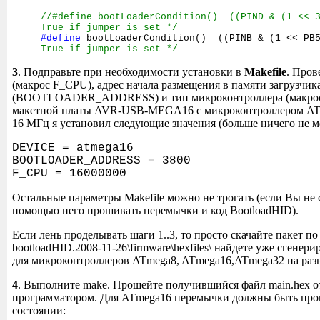
//#define bootLoaderCondition() ((PIND & (1 << 
True if jumper is set */
#define
bootLoaderCondition() ((PINB & (1 << P
True if jumper is set */
3
. Подправьте при необходимости установки в
Makefile
. Пров
(макрос F_CPU), адрес начала размещения в памяти загрузчик
(BOOTLOADER_ADDRESS) и тип микроконтроллера (макрос
макетной платы AVR-USB-MEGA16 с микроконтроллером ATm
16 МГц я установил следующие значения (больше ничего не м
DEVICE = atmega16
BOOTLOADER_ADDRESS = 3800
F_CPU = 16000000
Остальные параметры Makefile можно не трогать (если Вы не 
помощью него прошивать перемычки и код BootloadHID).
Если лень проделывать шаги 1..3, то просто скачайте пакет по
bootloadHID.2008-11-26\firmware\hexfiles\ найдете уже сгене
для микроконтроллеров ATmega8, ATmega16,ATmega32 на разн
4
. Выполните make. Прошейте получившийся файл main.hex о
программатором. Для ATmega16 перемычки должны быть пр
состоянии: