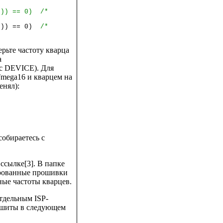
3)) == 0) /*
B5)) == 0)
/*
ерьте частоту кварца
а
 DEVICE). Для
ega16 и кварцем на
енял):
собираетесь с
 ссылке[3]. В папке
рированные прошивки
ые частоты кварцев.
тдельным ISP-
ошиты в следующем