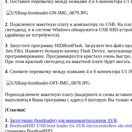
1
. Поставьте перемычку между ножками 4 и 6 коннектора U1 I
2
. Подключите макетную плату к компьютеру по USB. На пла
светодиод, и в системе Windows обнаружится USB HID-устро
(драйвера не потребуются).
3
. Запустите программу HIDBootFlash. Загрузите hex-файл п
.hex File). Нажмите большую кнопку Flash Device, запускающ
программирование. Программируется кристалл очень быстро, 
При этом красный светодиод на макетной плате будет мигать.
4
. Снимите перемычку между ножками 4 и 6 коннектора U1 IS
Переподключите макетную плату (выдерните и снова вставьт
выполняться Ваша программа с адреса 0 (которую Вы только ч
[
Ссылки
]
1
.
Загрузчики (bootloader) для микроконтроллеров AVR
.
2
.
BootloadHID USB boot loader for AVR microcontrollers site:obd
страничка BootloadHID.