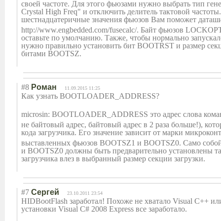
своей частоте. Для этого фьюзами нужно выбрать тип гене
Crystal High Freq" и отключить делитель тактовой частоты
шестнадцатеричн
ые значения фьюзов Вам поможет даташи
http://www.engbedded.com/fusecalc/. Байт фьюзов LOCKOP
оставьте по умолчанию. Также, чтобы нормально запускал
нужно правильно установить бит BOOTRST и размер секц
битами BOOTSZ.
#8
Роман
11.09.2015 11:25
Как узнать BOOTLOADER_ADDR
ESS?
microsin: BOOTLOADER_ADDR
ESS это адрес слова кома
не байтовый адрес, байтовый адрес в 2 раза больше!), кот
кода загрузчика. Его значение зависит от марки микрокон
выставленных фьюзов BOOTSZ1 и BOOTSZ0. Само собо
и BOOTSZ0 должны быть предварительно установлены та
загрузчика влез в выбранный размер секции загрузки.
#7
Сергей
23.10.2011 23:54
HIDBootFlash заработал! Похоже не хватало Visual C++ ил
установки Visual C# 2008 Express все заработало.