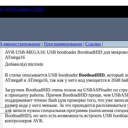
ие
AVR: работа с USB
AVR-USB-MEGA16: USB bootloader
роконтроллера ATmega16
Администрирование
|
Программирование
|
Ссылки
|
AVR-USB-MEGA16: USB bootloader BootloadHID для микроко
ATmega16
Добавил(а) microsin
В статье описывается USB bootloader
BootloadHID
, который 
ATmega8 и ATmega16, так как у него код умещается в 2048 бай
Загрузчик BootloadHID очень похож на USBASPloader по стру
и принципу работы. Причем BootloadHID проще, чем USBASPlo
поддерживает чтение flash (для проверки того, что уже записа
размер кода у него меньше. За это приходится расплачиваться
для записи нужна специальная программа (написанная специа
BootloadHID), но зато есть возможность встроить USB bootloa
контроллеров AVR.