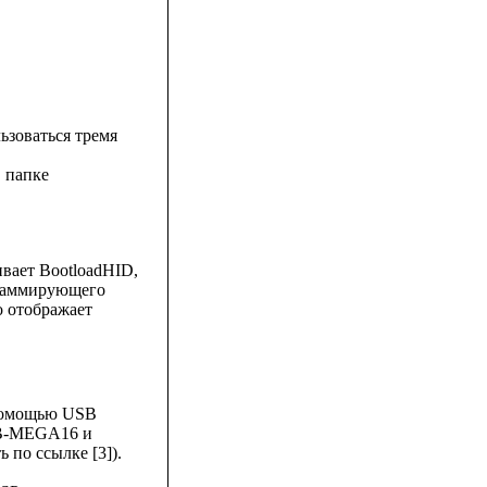
зоваться тремя
в папке
вает BootloadHID,
граммирующего
о отображает
помощью USB
SB-MEGA16 и
 по ссылке [3]).