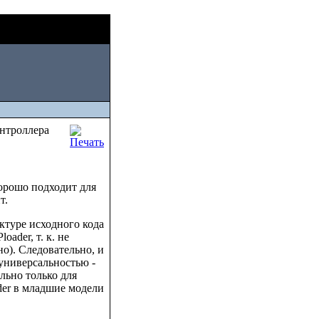
Thu, August 06
2026
нтроллера
хорошо подходит для
т.
ктуре исходного кода
ader, т. к. не
но). Следовательно, и
 универсальностью -
льно только для
der в младшие модели