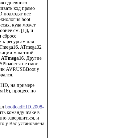
овседневного
ивать код прямо
D подходят все
хнология boot-
ресах, куда может
бнее см. [1]), и
и сбросе
 к ресурсам для
ATmega16, ATmega32
икации макетной
р
ATmega16
. Другие
Ploader я не смог
узчик AVRUSBBoot у
брался.
dHID, на примере
16), процесс по
вал
bootloadHID.2008-
ить команду make в
шно завершиться, и
то у Вас установлена