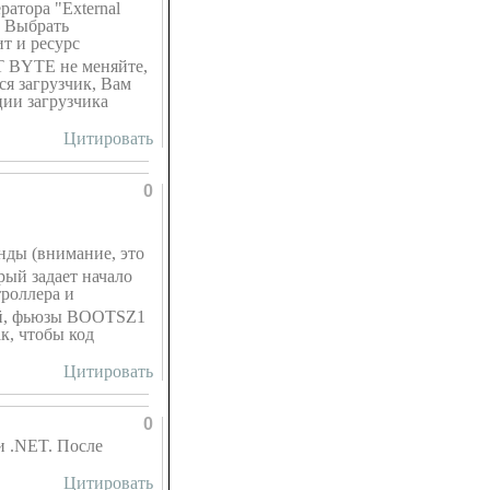
ратора "External
. Выбрать
т и ресурс
T BYTE не меняйте,
ся загрузчик, Вам
ии загрузчика
Цитировать
0
нды (внимание, это
орый задает начало
троллер
а и
й, фьюзы BOOTSZ1
к, чтобы код
Цитировать
0
и .NET. После
Цитировать