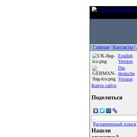
Программирован
BootloadHID для мик
|
Главная
|
Контакты
|
English
Version
Die
deutsche
Version
Карта сайта
Поделиться
Расширенный поиск
Нашли