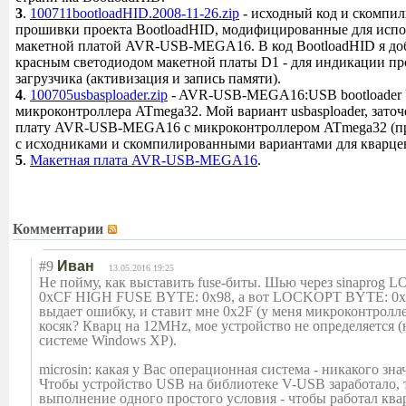
3
.
100711bootloadHID.2008-11-26.zip
- исходный код и скомпи
прошивки проекта BootloadHID, модифицированные для испо
макетной платой AVR-USB-MEGA16. В код BootloadHID я до
красным светодиодом макетной платы D1 - для индикации пр
загрузчика (активизация и запись памяти).
4
.
100705usbasploader.zip
- AVR-USB-MEGA16:USB bootloader 
микроконтроллера ATmega32. Мой вариант usbasploader, зат
плату AVR-USB-MEGA16 с микроконтроллером ATmega32 (пр
с исходниками и скомпилированными вариантами для кварцев
5
.
Макетная плата AVR-USB-MEGA16
.
Комментарии
#9
Иван
13.05.2016 19:25
Не пойму, как выставить fuse-биты. Шью через sinaprog
0xCF HIGH FUSE BYTE: 0x98, а вот LOCKOPT BYTE: 0xEF
выдает ошибку, и ставит мне 0x2F (у меня микроконтролле
косяк? Кварц на 12MHz, мое устройство не определяется 
системе Windows XP).
microsin: какая у Вас операционная система - никакого зна
Чтобы устройство USB на библиотеке V-USB заработало, 
выполнение одного простого условия - чтобы работал ква