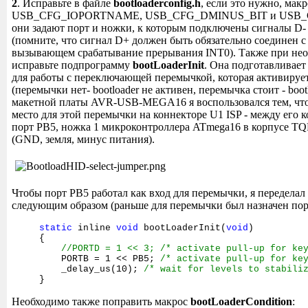
2
. Исправьте в файле
bootloaderconfig.h
, если это нужно, мак
USB_CFG_IOPORTNAME, USB_CFG_DMINUS_BIT и USB_
они задают порт и ножки, к которым подключены сигналы D
(помните, что сигнал D+ должен быть обязательно соединен с
вызывающем срабатывание прерывания INT0). Также при не
исправьте подпрограмму
bootLoaderInit
. Она подготавливае
для работы с переключающей перемычкой, которая активирует 
(перемычки нет- bootloader не активен, перемычка стоит - boot
макетной платы AVR-USB-MEGA16 я воспользовался тем, что 
место для этой перемычки на коннекторе U1 ISP - между его 
порт PB5, ножка 1 микроконтроллера ATmega16 в корпусе TQ
(GND, земля, минус питания).
Чтобы порт PB5 работал как вход для перемычки, я переделал к
следующим образом (раньше для перемычки был назначен пор
static
inline
void
bootLoaderInit(
void
)
{
//PORTD = 1 << 3; /* activate pull-up for ke
PORTB = 1 << PB5;
/* activate pull-up for ke
_delay_us(10);
/* wait for levels to stabili
}
Необходимо также поправить макрос
bootLoaderCondition
: