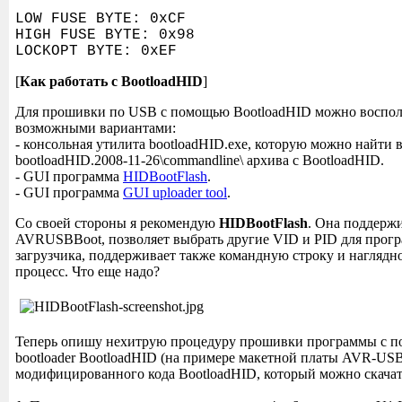
LOW FUSE BYTE: 0xCF
HIGH FUSE BYTE: 0x98
LOCKOPT BYTE: 0xEF
[
Как работать с BootloadHID
]
Для прошивки по USB с помощью BootloadHID можно восполь
возможными вариантами:
- консольная утилита bootloadHID.exe, которую можно найти 
bootloadHID.2008-11-26\commandline\ архива с BootloadHID.
- GUI программа
HIDBootFlash
.
- GUI программа
GUI uploader tool
.
Со своей стороны я рекомендую
HIDBootFlash
. Она поддержи
AVRUSBBoot, позволяет выбрать другие VID и PID для про
загрузчика, поддерживает также командную строку и наглядн
процесс. Что еще надо?
Теперь опишу нехитрую процедуру прошивки программы с 
bootloader BootloadHID (на примере макетной платы AVR-U
модифицированного кода BootloadHID, который можно скачать