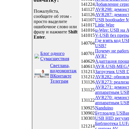
141224
Добавление сери
141127
AVR298: демонс
Пожалуйста,
141126
AVR287: демонст
сообщите об этом -
141107
USB bootloader M
просто выделите
141017
Little Wire
ошибочное слово или
141016
µ-Wire: USB на A
фразу и нажмите
Shift
141015
V-USB без прер
Enter
.
Где взять код U
140704
USB?
Почему не работ
Блог одного
140701
AVR?
Сумасшествия
140629
Адаптация проши
Светлана,
140613
AVR-USB-MEGA16
видеомонтаж
131213
Загрузчик USB 
ВКонтакте
131212
AVR282: обновле
Телеграм
131126
AVR273: реализ
AVR271: демонс
131125
аппаратным US
AVR270: демонс
131122
аппаратным US
130925
Nanduino
130902
Бутлоадер USBa
130303
USB HID регулят
Библиотека LUFA
121214
с чипом AV...