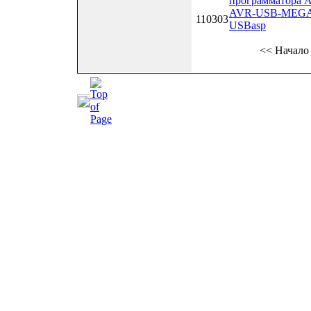
программатора A
AVR-USB-MEGA16
110303
USBasp
<<
Начало