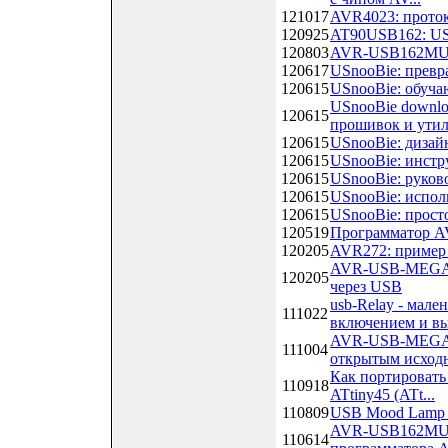
121017
AVR4023: прото
120925
AT90USB162: USB
120803
AVR-USB162MU: V
120617
USnooBie: превр
120615
USnooBie: обуча
USnooBie downloa
120615
прошивок и утил.
120615
USnooBie: дизай
120615
USnooBie: инстр
120615
USnooBie: руков
120615
USnooBie: испол
120615
USnooBie: прост
120519
Программатор AV
120205
AVR272: приме
AVR-USB-MEGA16
120205
через USB
usb-Relay - мал
111022
включением и вы
AVR-USB-MEGA16
111004
открытым исходн
Как портировать
110918
ATtiny45 (ATt...
110809
USB Mood Lamp -
AVR-USB162MU: 
110614