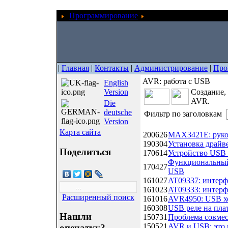
Программирование
AVR: работа с USB
|
Главная
|
Контакты
|
Администрирование
|
Про
AVR: работа с USB
English
Version
Создание,
AVR.
Die
deutsche
Фильтр по заголовкам
Version
Дата
Название
Карта сайта
200626
MAX3421E: руко
190304
Установка драйв
Поделиться
170614
Устройство USB 
Функциональный 
170427
USB
161027
AT09337: интерф
161023
AT09333: интерф
Расширенный поиск
161016
AVR4950: USB х
160308
USB реле на плат
Нашли
150731
Проблема совмес
150521
AVR и USB: это 
опечатку?