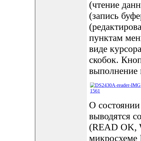
(чтение дан
(запись буф
(редактиров
пунктам мен
виде курсор
скобок. Кно
выполнение 
О состоянии
выводятся с
(READ OK, W
микросхеме 