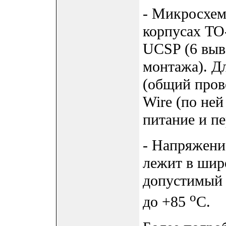
- Микросхем
корпусах TO
UCSP (6 выв
монтажа). Дл
(общий пров
Wire (по ней
питание и п
- Напряжени
лежит в широ
допустимый 
o
до +85
C.