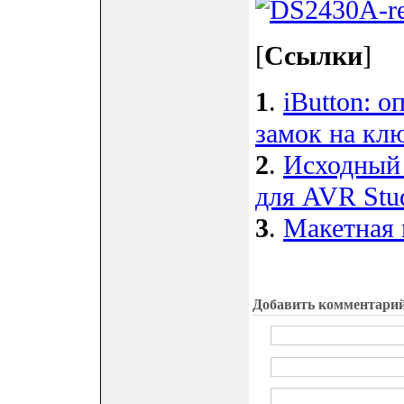
[
Ссылки
]
1
.
iButton: 
замок на кл
2
.
Исходный 
для AVR Stu
3
.
Макетная
Добавить комментари