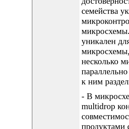
достовернос
семейства у
микроконтро
микросхемы.
уникален дл
микросхемы,
несколько м
параллельно
к ним разде
- В микросх
multidrop ко
совместимос
продуктами 