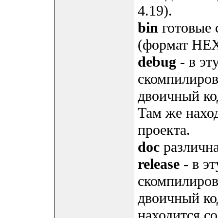
4.19).
bin
готовые 
(формат HEX
debug
- в эт
скомпилиров
двоичный ко
Там же нахо
проекта.
doc
различна
release
- в э
скомпилиров
двоичный ко
находится с