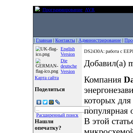
Программирование
AVR
DS2430A: работа
|
Главная
|
Контакты
|
Администрирование
|
Про
English
DS2430A: работа с EE
Version
Die
Добавил(а) m
deutsche
Version
Компания
Da
Карта сайта
энергонезав
Поделиться
которых для
популярная 
Расширенный поиск
В этой стать
Нашли
опечатку?
микросхемой