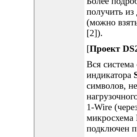
Более подр
получить из
(можно взять
[2]).
[
Проект DS2
Вся система
индикатора
символов, н
нагрузочног
1-Wire (чер
микросхема 
подключен п