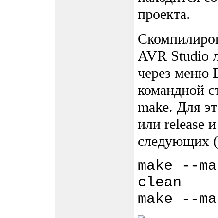
проекта.
Скомпилиров
AVR Studio л
через меню B
командной с
make. Для эт
или release
следующих (н
make --ma
clean
make --ma