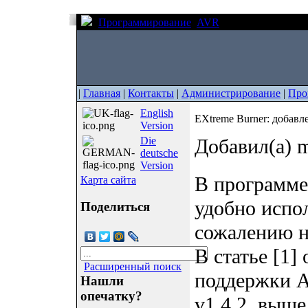
Программирование
AVR
EXtreme Burner: 
|
Главная
|
Контакты
|
Администрирование
|
Про
English
EXtreme Burner: добав
Version
Die
Добавил(а) m
deutsche
Version
В программ
Карта сайта
удобно испо
Поделиться
сожалению н
В статье [1]
Расширенный поиск
поддержки A
Нашли
опечатку?
v1.4.2, выше