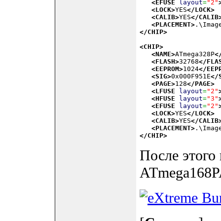
<EFUSE
layout
=
"2"
<LOCK
>
YES
</LOCK
>
<CALIB
>
YES
</CALIB
<PLACEMENT
>
.\Imag
</CHIP
>
<CHIP
>
<NAME
>
ATmega328P
<
<FLASH
>
32768
</FLA
<EEPROM
>
1024
</EEP
<SIG
>
0x000F951E
</
<PAGE
>
128
</PAGE
>
<LFUSE
layout
=
"2"
<HFUSE
layout
=
"3"
<EFUSE
layout
=
"2"
<LOCK
>
YES
</LOCK
>
<CALIB
>
YES
</CALIB
<PLACEMENT
>
.\Imag
</CHIP
>
После этого
ATmega168P