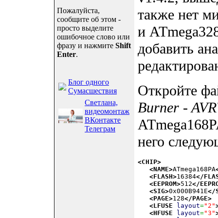
Пожалуйста,
также нет м
сообщите об этом -
и ATmega328
просто выделите
ошибочное слово или
добавить ан
фразу и нажмите
Shift
Enter
.
редактирова
Блог одного
Откройте ф
Сумасшествия
Светлана,
Burner - AVR
видеомонтаж
ВКонтакте
ATmega168PA
Телеграм
него следую
<CHIP
>
<NAME
>
ATmega168PA
<FLASH
>
16384
</FLA
<EEPROM
>
512
</EEPR
<SIG
>
0x000B941E
</
<PAGE
>
128
</PAGE
>
<LFUSE
layout
=
"2"
<HFUSE
layout
=
"3"