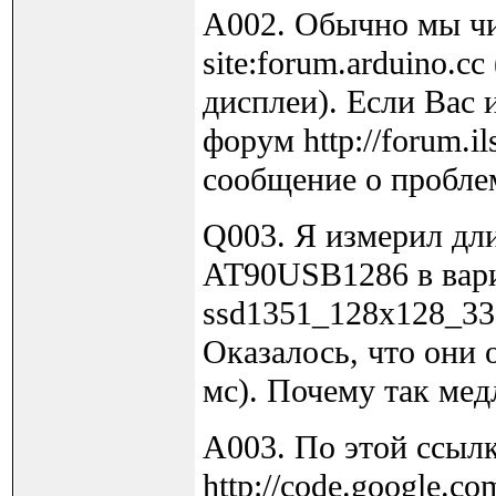
A002. Обычно мы чи
site:forum.arduino.c
дисплеи). Если Вас 
форум http://forum.i
сообщение о проблем
Q003. Я измерил дли
AT90USB1286 в вари
ssd1351_128x128_33
Оказалось, что они 
мс). Почему так мед
A003. По этой ссыл
http://code.google.c