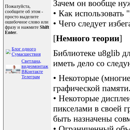
Зачем он вообще ну
Пожалуйста,
• Как использовать "p
сообщите об этом -
просто выделите
• Чего следует избега
ошибочное слово или
фразу и нажмите
Shift
Enter
.
[
Немного теории
]
Блог одного
Библиотеке u8glib д
Сумасшествия
иметь дело со след
Светлана,
видеомонтаж
ВКонтакте
• Некоторые (многие
Телеграм
графической памяти
• Некоторые диспле
пикселами в своей г
быть назначены сов
• Ограниченный объ