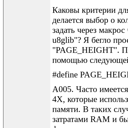
Каковы критерии для
делается выбор о ко
задать через макро
u8glib"? Я бегло пр
"PAGE_HEIGHT". Прав
помощью следующей
#define PAGE_HEI
A005. Часто имеетс
4X, которые исполь
памяти. В таких сл
затратами RAM и бы