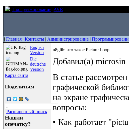
Программирование
AVR
u8glib: что такое Picture Loop
|
Главная
|
Контакты
|
Администрирование
|
Программировани
English
u8glib: что такое Picture Loop
Version
Die
Добавил(а) microsin
deutsche
Version
В статье рассмотре
Карта сайта
графической библи
Поделиться
на экране графическ
вопросы:
Расширенный поиск
Нашли
• Как работает "pic
опечатку?