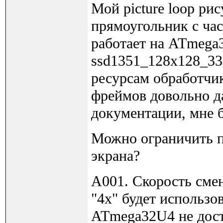
Мой picture loop ри
прямоугольник с час
работает на ATmega3
ssd1351_128x128_332
ресурсам обработчи
фреймов довольно да
документации, мне б
Можно ограничить п
экрана?
A001. Скорость смен
"4x" будет использо
ATmega32U4 не дост