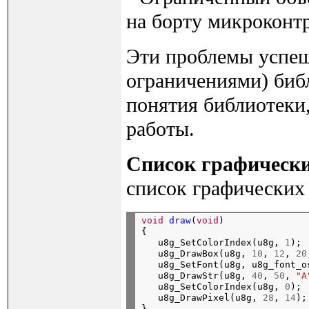
на борту микроконт
Эти проблемы успеш
ограничениями) биб
понятия библиотеки,
работы.
Список графическ
список графических
void
draw
(
void
)

{

   u8g_SetColorIndex(u8g, 
1
);

   u8g_DrawBox(u8g, 
10
, 
12
, 
20
   u8g_SetFont(u8g, u8g_font_os
   u8g_DrawStr(u8g, 
40
, 
50
, 
"A
   u8g_SetColorIndex(u8g, 
0
);

   u8g_DrawPixel(u8g, 
28
, 
14
);
