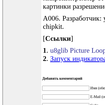
картинки разрешение
A006. Разработчик: 
chipkit.
[
Ссылки
]
1
.
u8glib Picture Loo
2
.
Запуск индикатор
Добавить комментарий
Имя (обя
E-Mail (о