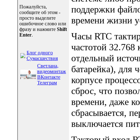
Пожалуйста,
поддержки файло
сообщите об этом -
времени жизни у
просто выделите
ошибочное слово или
фразу и нажмите
Shift
Часы RTC тактир
Enter
.
частотой 32.768
Блог одного
отдельный источ
Сумасшествия
Светлана,
батарейка), для 
видеомонтаж
ВКонтакте
корпусе процесс
Телеграм
сброс, что позво
времени, даже ко
сбрасывается, пе
выключается пит
Тактовый вход R