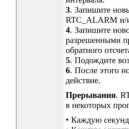
3
. Запишите нов
RTC_ALARM и/
4
. Запишите нов
разрешенными п
обратного отсчет
5
. Подождите во
6
. После этого н
действие.
Прерывания
. R
в некоторых про
• Каждую секунд