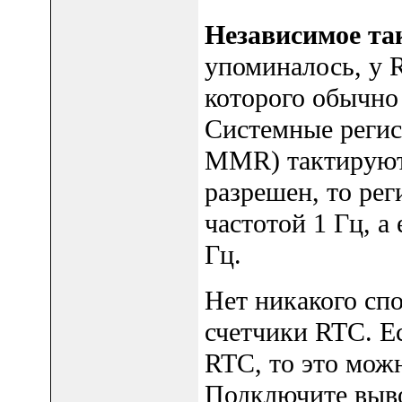
Независимое т
упоминалось, у R
которого обычно
Системные регис
MMR) тактируютс
разрешен, то ре
частотой 1 Гц, а
Гц.
Нет никакого сп
счетчики RTC. Е
RTC, то это можн
Подключите выв