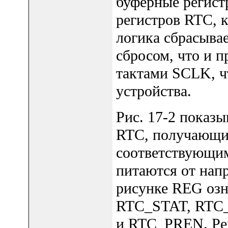
буферные регист
регистров RTC, 
логика сбрасыва
сбросом, что и п
тактами SCLK, ч
устройства.
Рис. 17-2 показ
RTC, получающи
соответствующи
питаются от нап
рисунке REG озн
RTC_STAT, RT
и RTC_PREN. Ре