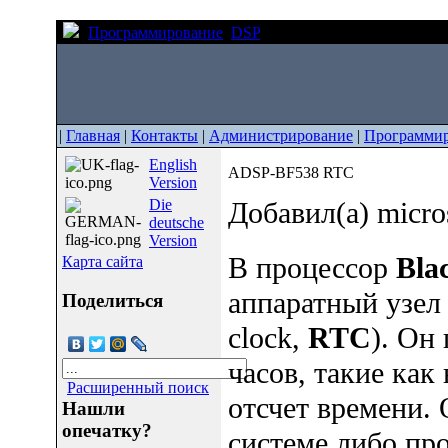
Программирование
DSP
ADSP-BF538 RTC
|
Главная
|
Контакты
|
Администрирование
|
Программи
English
ADSP-BF538 RTC
Version
Die
Добавил(а) micro
deutsche
Version
В процессор
Bla
Карта сайта
аппаратный узел 
Поделиться
clock,
RTC
). Он
часов, такие как
Расширенный поиск
отсчет времени.
Нашли
опечатку?
системе либо пр