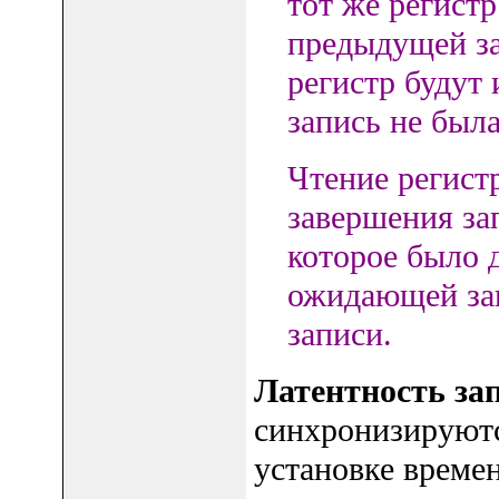
тот же регист
предыдущей за
регистр будут
запись не был
Чтение регист
завершения зап
которое было д
ожидающей зап
записи.
Латентность за
синхронизируютс
установке време