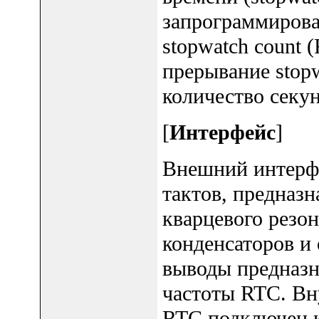
запрограммирова
stopwatch count
прерывание stopw
количество секу
[
Интерфейс
]
Внешний интерфе
тактов, предназ
кварцевого резо
конденсаторов и
выводы предназн
частоты RTC. Вн
RTC подключен к