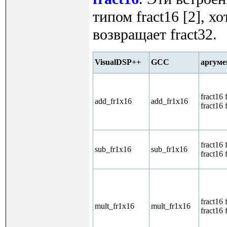
типом fract16 [2], 
возвращает fract32.
VisualDSP++
GCC
аргум
fract16 
add_fr1x16
add_fr1x16
fract16 
fract16 
sub_fr1x16
sub_fr1x16
fract16 
fract16 
mult_fr1x16
mult_fr1x16
fract16 