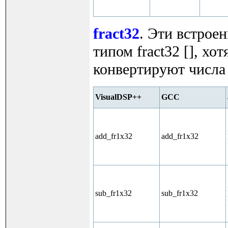
fract32
. Эти встрое
типом fract32 [], хо
конвертируют числа и
VisualDSP++
GCC
add_fr1x32
add_fr1x32
sub_fr1x32
sub_fr1x32