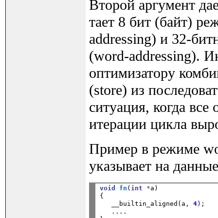
Второй аргумент дае
тает 8 бит (байт) ре
addressing) и 32-би
(word-addressing). 
оптимизатору комбин
(store) из последов
ситуация, когда все
итерации цикла выро
Пример в режиме wor
указывает на данные
void
fn
(
int
*
a)

{

   __builtin_aligned(a, 
4
); 

   .... 
