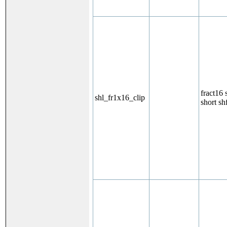
fract16 
shl_fr1x16_clip
short sh