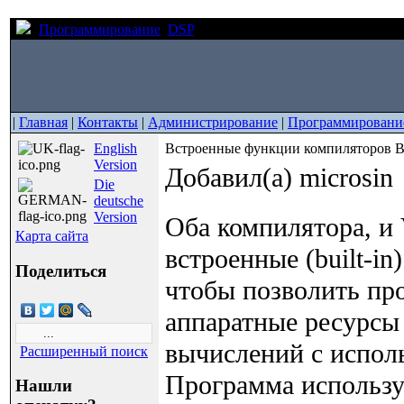
Программирование
DSP
Встроенные функции компилятор
|
Главная
|
Контакты
|
Администрирование
|
Программировани
English
Встроенные функции компиляторов Bl
Version
Добавил(а) microsin
Die
deutsche
Version
Оба компилятора, и
Карта сайта
встроенные (built-in
Поделиться
чтобы позволить пр
аппаратные ресурсы 
вычислений с испол
Расширенный поиск
Программа используе
Нашли