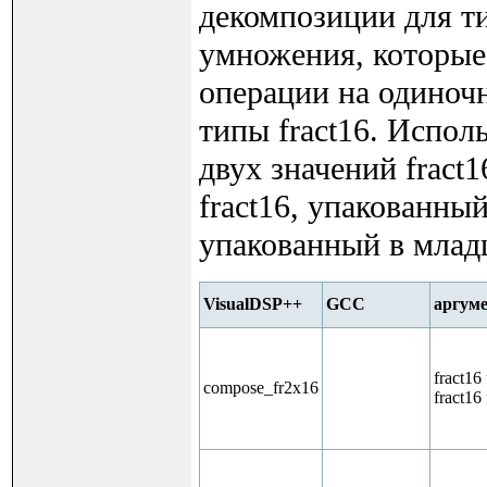
декомпозиции для ти
умножения, которые 
операции на одиночн
типы fract16. Испол
двух значений fract1
fract16, упакованный
упакованный в млад
VisualDSP++
GCC
аргу
fract16 
compose_fr2x16
fract16 