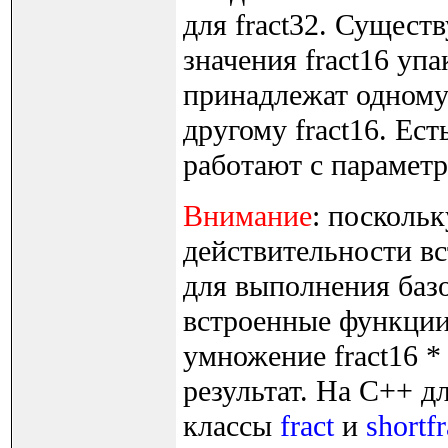
для fract32. Существ
значения fract16 упа
принадлежат одному 
другому fract16. Ес
работают с параметр
Внимание
: посколь
действительности в
для выполнения баз
встроенные функции
умножение fract16 *
результат. На C++ дл
классы
fract
и
shortfr