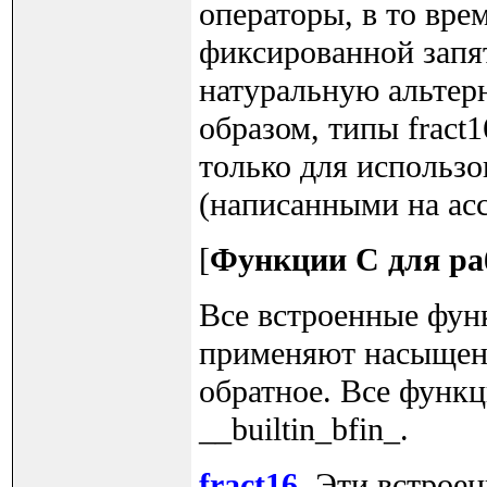
операторы, в то вре
фиксированной запят
натуральную альтерна
образом, типы fract
только для использ
(написанными на асс
[
Функции C для ра
Все встроенные функ
применяют насыщение
обратное. Все функ
__builtin_bfin_.
fract16
. Эти встрое