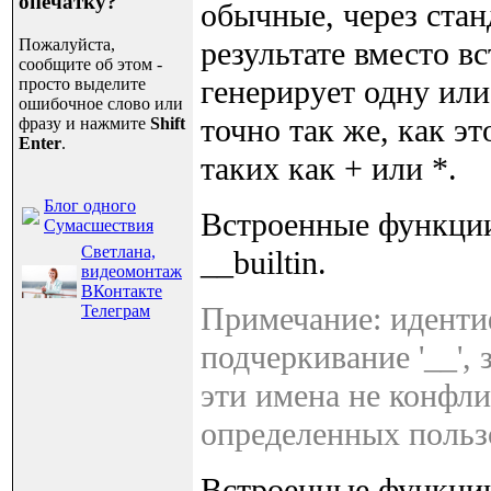
опечатку?
обычные, через ста
Пожалуйста,
результате вместо 
сообщите об этом -
генерирует одну ил
просто выделите
ошибочное слово или
точно так же, как э
фразу и нажмите
Shift
Enter
.
таких как + или *.
Блог одного
Встроенные функци
Сумасшествия
Светлана,
__builtin.
видеомонтаж
ВКонтакте
Примечание: иденти
Телеграм
подчеркивание '__',
эти имена не конфл
определенных польз
Встроенные функци