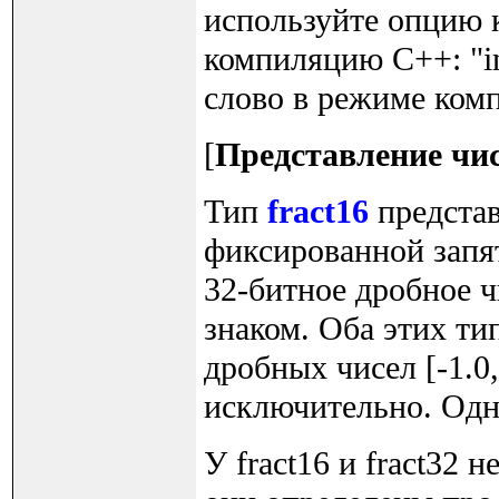
используйте опцию 
компиляцию C++: "in
слово в режиме ком
[
Представление чисе
Тип
fract16
представ
фиксированной запя
32-битное дробное ч
знаком. Оба этих ти
дробных чисел [-1.0,
исключительно. Однак
У fract16 и fract32 