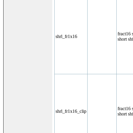
fract16 
shrl_fr1x16
short sh
fract16 
shrl_fr1x16_clip
short sh