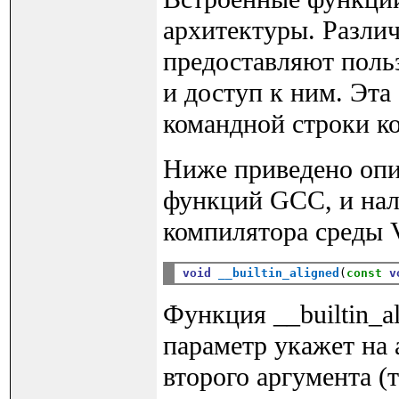
архитектуры. Разли
предоставляют польз
и доступ к ним. Эт
командной строки ком
Ниже приведено опис
функций GCC, и нал
компилятора среды 
void
__builtin_aligned
(
const
v
Функция __builtin_a
параметр укажет на 
второго аргумента (т.