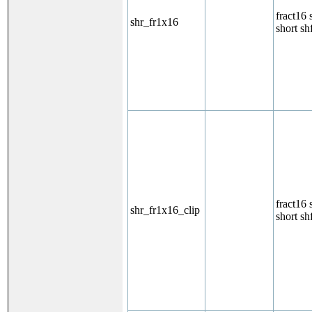
fract16 
shr_fr1x16
short sh
fract16 
shr_fr1x16_clip
short sh