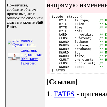
напрямую изменен
Пожалуйста,
сообщите об этом -
просто выделите
typedef struct {

ошибочное слово или
    BYTE    fs_type;     
/* П
фразу и нажмите
Shift
    BYTE    csize;       
/* К
Enter
.
    BYTE    flag;        
/* Ф
    BYTE    pad1;

    WORD    n_rootdir;   
/* К
    CLUST   n_fatent;    /
* К
Блог одного
    DWORD   fatbase;     
/* Н
Сумасшествия
    DWORD   dirbase;     
/* Н
    DWORD   database;    
/* Н
Светлана,
    DWORD   fptr;        
/* П
видеомонтаж
    DWORD   fsize;       
/* Р
ВКонтакте
    CLUST   org_clust;   
/* Н
Телеграм
    CLUST   curr_clust;  
/* Т
    DWORD   dsect;       
/* Т
[
Ссылки
]
1
.
FATFS
- оригинал