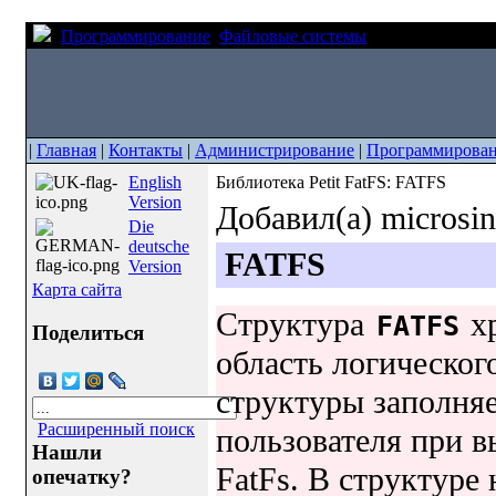
Программирование
Файловые системы
Библиотека Peti
|
Главная
|
Контакты
|
Администрирование
|
Программирова
English
Библиотека Petit FatFS: FATFS
Version
Добавил(а) microsi
Die
deutsche
FATFS
Version
Карта сайта
Структура
хр
FATFS
Поделиться
область логическог
структуры заполня
Расширенный поиск
пользователя при 
Нашли
FatFs. В структуре
опечатку?