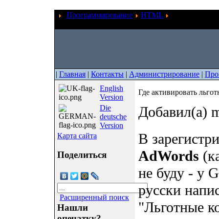
Программирование
HTML
Где активиров
AdWords?
|
Главная
|
Контакты
|
Администрирование
|
Про
English
Где активировать льго
Version
Die
Добавил(а) m
deutsche
Version
В зарегистр
Карта сайта
AdWords
(к
Поделиться
не буду - у 
русски напис
Расширенный поиск
"Льготные к
Нашли
опечатку?