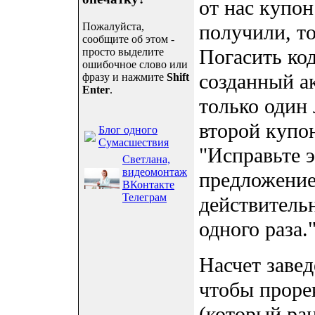
от нас купо
Пожалуйста,
получили, то
сообщите об этом -
Погасить код
просто выделите
ошибочное слово или
созданный а
фразу и нажмите
Shift
Enter
.
только один
второй купо
Блог одного
Сумасшествия
"Исправьте 
Светлана,
видеомонтаж
предложение
ВКонтакте
Телеграм
действительн
одного раза."
Насчет завед
чтобы проре
(который ра