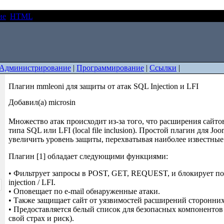
ие
HTML
Плагин mmleoni для защиты от атак SQL Injection и LF
Администрирование
|
Программирование
|
Ссылки
|
Плагин mmleoni для защиты от атак SQL Injection и LFI
Добавил(а) microsin
Множество атак происходит из-за того, что расширения сайто
типа SQL или LFI (local file inclusion). Простой плагин для Joo
увеличить уровень защиты, перехватывая наиболее известные
Плагин [1] обладает следующими функциями:
• Фильтрует запросы в POST, GET, REQUEST, и блокирует п
injection / LFI.
• Оповещает по e-mail обнаруженные атаки.
• Также защищает сайт от уязвимостей расширений сторонних
• Предоставляется белый список для безопасных компонентов 
свой страх и риск).