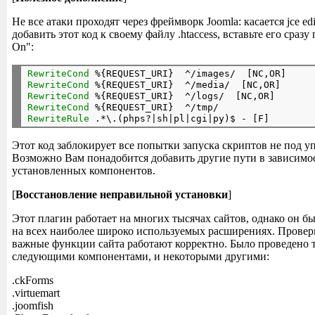
Не все атаки проходят через фреймворк Joomla: касается jce ed
добавить этот код к своему файлу .htaccess, вставьте его сразу
On":
RewriteCond
 %{REQUEST_URI}  ^/images/  [NC,OR]
RewriteCond
 %{REQUEST_URI}  ^/media/  [NC,OR]
RewriteCond
 %{REQUEST_URI}  ^/logs/  [NC,OR]
RewriteCond
 %{REQUEST_URI}  ^/tmp/
RewriteRule
Этот код заблокирует все попытки запуска скриптов не под у
Возможно Вам понадобится добавить другие пути в зависимо
установленных компонентов.
[
Восстановление неправильной установки
]
Этот плагин работает на многих тысячах сайтов, однако он б
на всех наиболее широко используемых расширениях. Проверь
важные функции сайта работают корректно. Было проведено 
следующими компонентами, и некоторыми другими:
.ckForms
.virtuemart
.joomfish