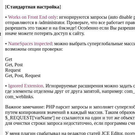
[
Стандартная настройка
]
•
Works on Front End only
: игнорируются запросы (auto disable p
отправляются в /administrator. Проверьте, что все работает пра
разрешить это также и на бэкэнде! Особенно если Вы разреши
и
иначе можете потерять доступ к сайту.
t
•
NameSpaces inspected
: можно выбрать суперглобальные масс
возможны опции проверки:
Get
Get, Post
Request
Get, Post, Request
•
Ignored Extension
. Игнорируемые расширения можно задать 
где элементы отделены друг от друга запятой, например: com_
com_weblinks.
Важное замечание: PHP парсит запросы и заполняет супергл
путем копирования значений в каждый массив. Таким образом
$_REQUEST['varName'] не ссылаются на один и тот же объек
для очистки строки запроса недостаточно, если программа 
У меня плагин срабатывал на редактор статей JCE Editor, поэ