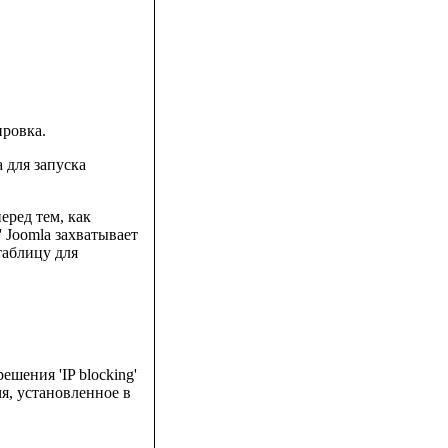
ировка.
 для запуска
еред тем, как
' Joomla захватывает
таблицу для
ия 'IP blocking'
я, установленное в