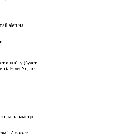
ail-alert на
ие.
тит ошибку (будет
и). Если No, то
лько на параметры
м '../' может