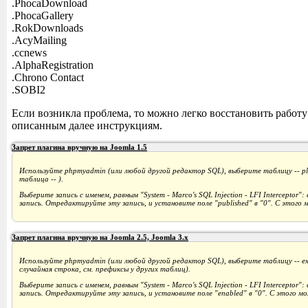
.PhocaDownload
.PhocaGallery
.RokDownloads
.AcyMailing
.ccnews
.AlphaRegistration
.Chrono Contact
.SOBI2
Если возникла проблема, то можно легко восстановить работу 
описанным далее инструкциям.
Запрет плагина вручную на Joomla 1.5
Используйте phpmyadmin (или любой другой редактор SQL), выберите таблицу -- pl
таблица -- ).
Выберите запись с именем, равным "System - Marco's SQL Injection - LFI Interceptor"
запись. Отредактируйте эту запись, и установите поле "published" в "0". С этого 
Запрет плагина вручную на Joomla 2.5, Joomla 3.x
Используйте phpmyadmin (или любой другой редактор SQL), выберите таблицу -- ext
случайная строка, см. префиксы у других таблиц).
Выберите запись с именем, равным "System - Marco's SQL Injection - LFI Interceptor"
запись. Отредактируйте эту запись, и установите поле "enabled" в "0". С этого м