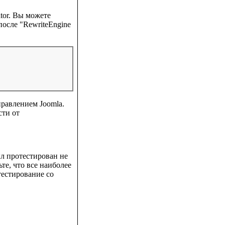
itor. Вы можете
 после "RewriteEngine
правлением Joomla.
сти от
ыл протестирован не
те, что все наиболее
тестирование со