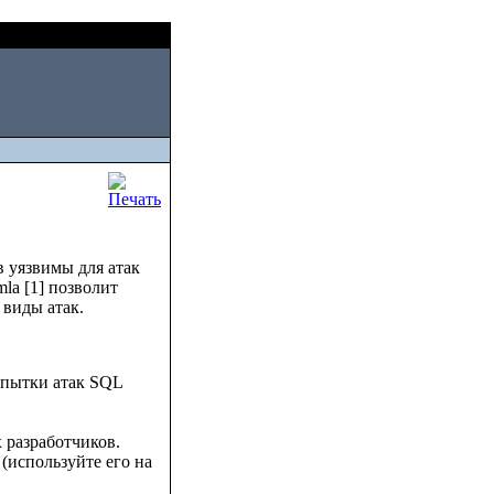
Sat, August 08 2026
I
в уязвимы для атак
mla [1] позволит
 виды атак.
опытки атак SQL
 разработчиков.
(используйте его на