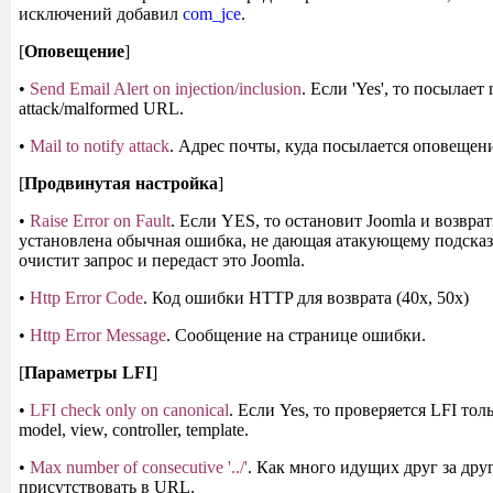
исключений добавил
com_jce
.
[
Оповещение
]
•
Send Email Alert on injection/inclusion
. Если 'Yes', то посылает m
attack/malformed URL.
•
Mail to notify attack
. Адрес почты, куда посылается оповещен
[
Продвинутая настройка
]
•
Raise Error on Fault
. Если YES, то остановит Joomla и возвра
установлена обычная ошибка, не дающая атакующему подсказк
очистит запрос и передаст это Joomla.
•
Http Error Code
. Код ошибки HTTP для возврата (40x, 50x)
•
Http Error Message
. Сообщение на странице ошибки.
[
Параметры LFI
]
•
LFI check only on canonical
. Если Yes, то проверяется LFI то
model, view, controller, template.
•
Max number of consecutive '../'
. Как много идущих друг за друго
присутствовать в URL.