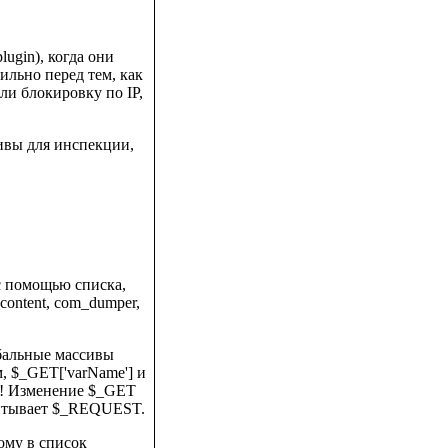
lugin), когда они
вильно перед тем, как
ли блокировку по IP,
ивы для инспекции,
с помощью списка,
content, com_dumper,
обальные массивы
, $_GET['varName'] и
т! Изменение $_GET
считывает $_REQUEST.
тому в список