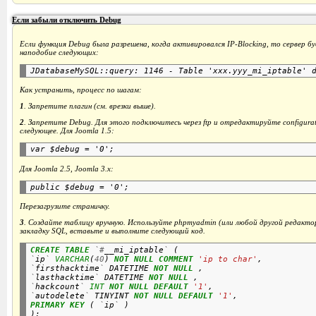
Если забыли отключить Debug
Если функция Debug была разрешена, когда активировался IP-Blocking, то сервер 
наподобие следующих:
Как устранить, процесс по шагам:
1
. Запретите плагин (см. врезки выше).
2
. Запретите Debug. Для этого подключитесь через ftp и отредактируйте configura
следующее. Для Joomla 1.5:
Для Joomla 2.5, Joomla 3.x:
Перезагрузите страничку.
3
. Создайте таблицу вручную. Используйте phpmyadmin (или любой другой редакто
закладку SQL, вставьте и выполните следующий код.
CREATE
TABLE
`#
__mi_iptable
`
 (
`
ip
`
VARCHAR
(
40
) 
NOT
NULL
COMMENT
'ip to char'
,
`
firsthacktime
`
 DATETIME 
NOT
NULL
 ,
`
lasthacktime
`
 DATETIME 
NOT
NULL
 ,
`
hackcount
`
INT
NOT
NULL
DEFAULT
'1'
,
`
autodelete
`
 TINYINT 
NOT
NULL
DEFAULT
'1'
,
PRIMARY
KEY
 ( 
`
ip
`
 )
