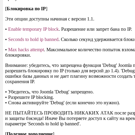
[
Блокировка по IP
]
Эти опции доступны начиная с версии 1.1.
•
Enable temporary IP block
. Разрешение или запрет бана по IP.
•
Seconds to hold ip banned
. Сколько секунд удерживается блок
•
Max hacks attempt
. Максимальное количество попыток взлома
блокировки.
Внимание: убедитесь, что запрещена функция 'Debug' Joomla п
разрешить блокировку по IP (только для версий до 1.4). 'Debug
ошибки базы данных и не дает плагину возможности создать 
сохранения IP.
• Убедитесь, что Joomla 'Debug' запрещено.
• Разрешите IP blocking.
• Снова активируйте 'Debug' (если конечно это нужно).
НЕ ПЫТАЙТЕСЬ ПРОВОДИТЬ НИКАКИХ АТАК после разрешен
и защиты бэкэнда! Иначе Вы потеряете доступ к сайту на врем
параметре 'Seconds to hold ip banned'.
[
Полезное дополнение
]