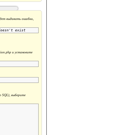
будет выдавать ошибки,
tion.php и установите
р SQL), выберите