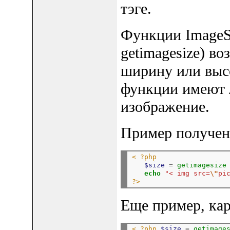
тэге.
Функции ImageS
getimagesize) в
ширину или высо
функции имеют 
изображение.
Пример получени
< ?php
$size
=
getimagesize
echo
"< img src=
\"
pi
?>
Еще пример, кар
< ?php
$size
=
getimage