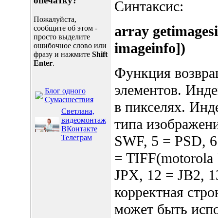
опечатку?
Синтаксис:
Пожалуйста,
array getimagesiz
сообщите об этом -
просто выделите
imageinfo])
ошибочное слово или
фразу и нажмите
Shift
Enter
.
Функция возвра
элементов. Инд
Блог одного
Сумасшествия
в пикселях. Инде
Светлана,
видеомонтаж
типа изображения
ВКонтакте
SWF, 5 = PSD, 6 
Телеграм
= TIFF(motorola b
JPX, 12 = JB2, 1
корректная стро
может быть исп