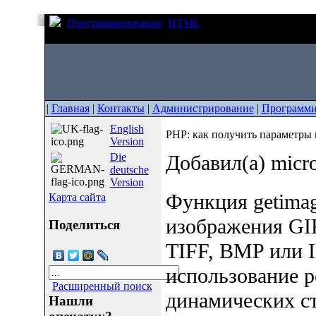
Программирование
HTML
PHP: как получить пар
функция getimagesize()
|
Главная
|
Контакты
|
Администрирование
|
Программи
English
PHP: как получить параметры к
Version
Die
Добавил(а) micr
deutsche
Version
Функция getimag
Карта сайта
изображения GI
Поделиться
TIFF, BMP или I
использование р
Расширенный поиск
динамических ст
Нашли