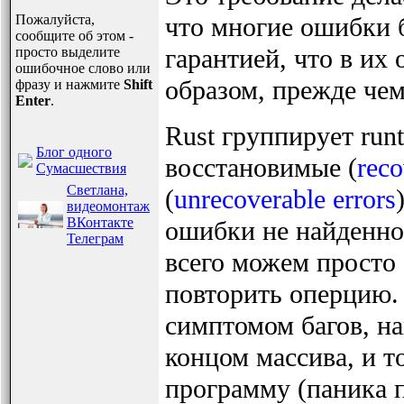
Пожалуйста,
что многие ошибки б
сообщите об этом -
гарантией, что в их
просто выделите
ошибочное слово или
образом, прежде чем
фразу и нажмите
Shift
Enter
.
Rust группирует ru
Блог одного
восстановимые (
reco
Сумасшествия
Светлана,
(
unrecoverable errors
видеомонтаж
ВКонтакте
ошибки не найденного
Телеграм
всего можем просто
повторить оперцию.
симптомом багов, на
концом массива, и т
программу (паника 