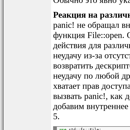
Реакция на разли
panic! не обращал в
функция File::open.
действия для различ
неудачу из-за отсут
возвратить дескрипт
неудачу по любой др
хватает прав доступ
вызвать panic!, как 
добавим внутреннее 
5.
use
 std
::
fs
::
File;