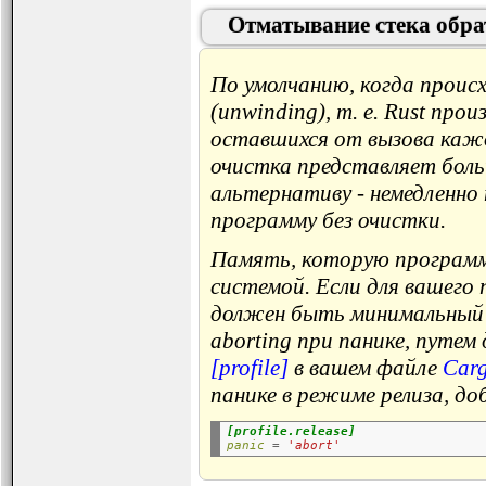
Отматывание стека обрат
По умолчанию, когда прои
(unwinding), т. е. Rust пр
оставшихся от вызова кажд
очистка представляет боль
альтернативу - немедленно 
программу без очистки.
Память, которую программ
системой. Если для вашего
должен быть минимальный п
aborting при панике, путем
[profile]
в вашем файле
Carg
панике в режиме релиза, до
[profile.release]
panic
=
'abort'