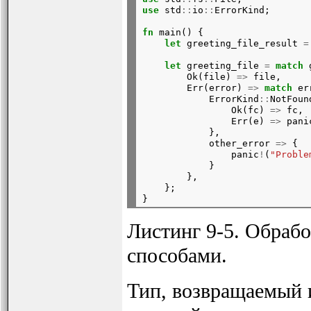
use
 std
::
io
::
ErrorKind;
fn
 main() {

let
 greeting_file_result 
=
let
 greeting_file 
=
match
 
        Ok(file) 
=>
 file,

        Err(error) 
=>
match
 er
            ErrorKind
::
NotFoun
                Ok(fc) 
=>
 fc,

                Err(e) 
=>
 pani
            },

            other_error 
=>
 {

                panic
!
(
"Proble
            }

        },

    };

Листинг 9-5. Обраб
способами.
Тип, возвращаемый из