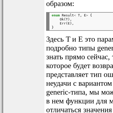
образом:
enum
 Result
<
 T, E
>
 {

    Ok(T),

    Err(E),

Здесь T и E это пар
подробно типы gener
знать прямо сейчас, 
которое будет возвр
представляет тип ош
неудачи с варианто
generic-типа, мы мо
в нем функции для м
отличаться значени