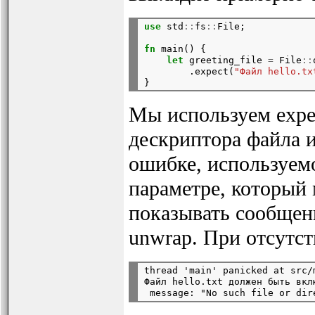
use
 std
::
fs
::
File;
fn
 main() {

let
 greeting_file 
=
 File
::
        .expect(
"Файл hello.tx
Мы используем expec
дескриптора файла и
ошибке, используемо
параметре, который 
показывать сообщени
unwrap. При отсутс
thread 'main' panicked at src/m
Файл hello.txt должен быть вкл