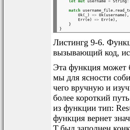
let
mut
 username 
=
 String
:
match
 username_file.read_t
        Ok(_) 
=>
 Ok(username),

        Err(e) 
=>
 Err(e),

    }

Листингg 9-6. Функ
вызывающий код, ис
Эта функция может б
мы для ясности соби
чего вручную и изу
более короткий пут
из функции тип: Resul
функция вернет значе
T был заполнен конк