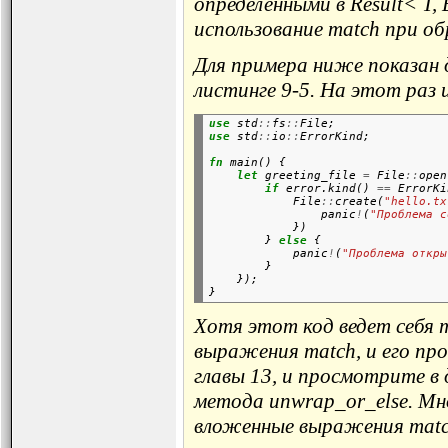
определенными в Result< T
использование match при об
Для примера ниже показан 
листинге 9-5. На этот раз
use
 std
::
fs
::
File;
use
 std
::
io
::
ErrorKind;
fn
 main() {

let
 greeting_file 
=
 File
::
open
if
 error.kind() 
==
 ErrorKi
            File
::
create(
"hello.tx
                panic
!
(
"Проблема с
            })

        } 
else
 {

            panic
!
(
"Проблема откры
        }

    });

Хотя этот код ведет себя т
выражения match, и его пр
главы 13, и просмотрите в
метода unwrap_or_else. М
вложенные выражения match