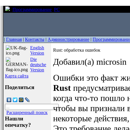
Программирование
PC
Rust: обработка ошибок
|
Главная
|
Контакты
|
Администрирование
|
Программировани
English
Rust: обработка ошибок
Version
Die
Добавил(а) microsin
deutsche
Version
Ошибки это факт жи
Карта сайта
Rust
предусматривае
Поделиться
когда что-то пошло н
чтобы вы признали 
Расширенный поиск
некоторые действия,
Нашли
опечатку?
Это требование дел