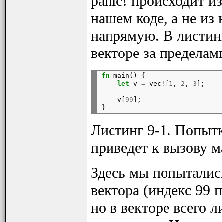
panic! происходит и
нашем коде, а не из
напрямую. В листинг
векторе за пределам
fn
 main() {

let
 v 
=
 vec
!
[
1
, 
2
, 
3
];
    v[
99
];

Листинг 9-1. Попытк
приведет к вызову ма
Здесь мы попытались
вектора (индекс 99 
но в векторе всего л