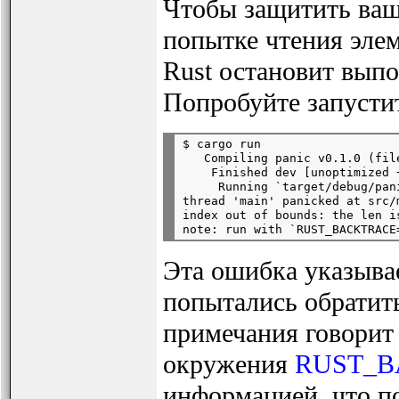
Чтобы защитить ваш
попытке чтения элем
Rust остановит выпо
Попробуйте запустит
$ cargo run

   Compiling panic v0.1.0 (fil
    Finished dev [unoptimized 
     Running `target/debug/pani
thread 'main' panicked at src/m
index out of bounds: the len i
Эта ошибка указыва
попытались обратит
примечания говорит
окружения
RUST_
информацией, что п