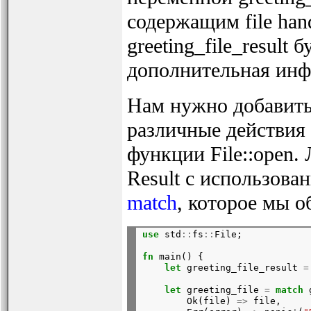
содержащим file hand
greeting_file_result 
дополнительная ин
Нам нужно добавить 
различные действия 
функции File::open.
Result с использова
match
, которое мы об
use
 std
::
fs
::
File;
fn
 main() {

let
 greeting_file_result 
=
let
 greeting_file 
=
match
 
        Ok(file) 
=>
 file,
