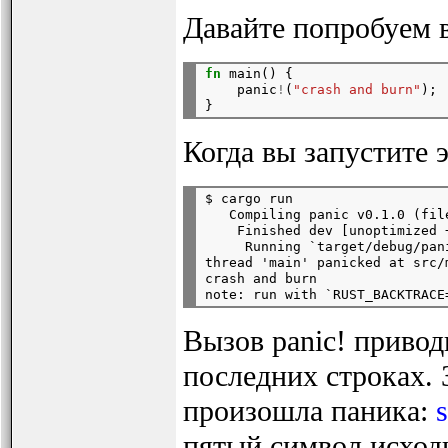
Давайте попробуем в
fn
 main() {

    panic
!
(
"crash and burn"
);

Когда вы запустите 
$ cargo run

   Compiling panic v0.1.0 (fil
    Finished dev [unoptimized 
     Running `target/debug/pani
thread 'main' panicked at src/m
crash and burn

Вызов panic! привод
последних строках. З
произошла паника:
s
пятый символ исход