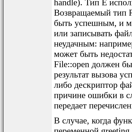
handle). Тип E испо
Возвращаемый тип Re
быть успешным, и м
или записывать фай
неудачным: например
может быть недостат
File::open должен б
результат вызова ус
либо дескриптор фа
причине ошибки в с
передает перечислени
В случае, когда функ
переменной greeting_