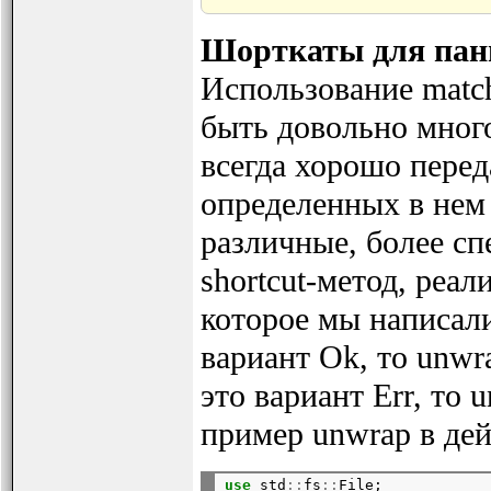
Шорткаты для пани
Использование match
быть довольно мног
всегда хорошо перед
определенных в нем
различные, более с
shortcut-метод, реа
которое мы написали
вариант Ok, то unwr
это вариант Err, то 
пример unwrap в дей
use
 std
::
fs
::
File;