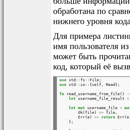
больше информации 
обработана по сравне
нижнего уровня кода 
Для примера листинг
имя пользователя из
может быть прочитан
код, который её вызв
use
 std
::
fs
::
File;
use
 std
::
io
::
{self, Read};
fn
 read_username_from_file() 
-
let
 username_file_result 
=
let
mut
 username_file 
=
ma
        Ok(file) 
=>
 file,

        Err(e) 
=>
return
 Err(e)
    };