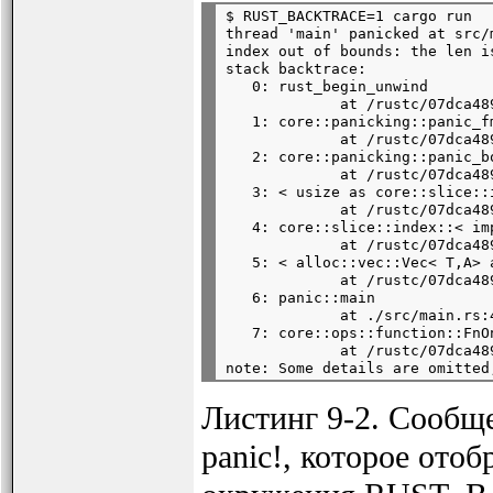
$ RUST_BACKTRACE=1 cargo run

thread 'main' panicked at src/m
index out of bounds: the len i
stack backtrace:

   0: rust_begin_unwind

             at /rustc/07dca48
   1: core::panicking::panic_fm
             at /rustc/07dca48
   2: core::panicking::panic_bo
             at /rustc/07dca48
   3: < usize as core::slice::
             at /rustc/07dca48
   4: core::slice::index::< im
             at /rustc/07dca48
   5: < alloc::vec::Vec< T,A> 
             at /rustc/07dca48
   6: panic::main

             at ./src/main.rs:4
   7: core::ops::function::FnOn
             at /rustc/07dca48
Листинг 9-2. Сообще
panic!, которое ото