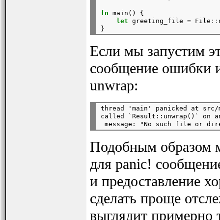
fn
 main() {

let
 greeting_file 
=
 File
::
Если мы запустим эт
сообщение ошибки из
unwrap:
thread 'main' panicked at src/m
called `Result::unwrap()` on a
Подобным образом 
для panic! сообщени
и предоставление х
сделать проще отсле
выглядит примерно 