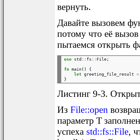
вернуть.
Давайте вызовем фун
потому что её вызов
пытаемся открыть ф
use
 std
::
fs
::
File;
fn
 main() {

let
 greeting_file_result 
=
Листинг 9-3. Открыт
Из
File::open
возвращ
параметр T заполнен
успеха
std::fs::File
, 