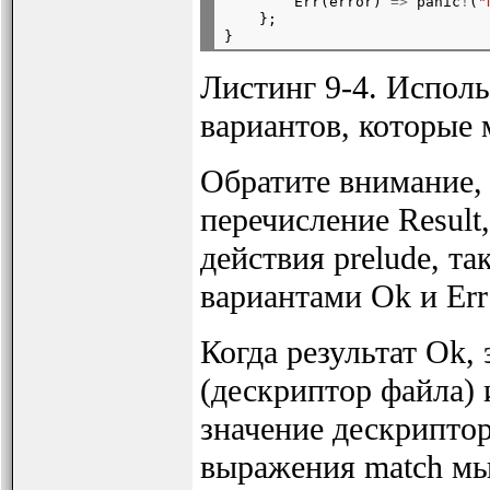
        Err(error) 
=>
 panic
!
(
"
    };

Листинг 9-4. Испол
вариантов, которые
Обратите внимание, 
перечисление Result,
действия prelude, та
вариантами Ok и Err
Когда результат Ok, 
(дескриптор файла) 
значение дескриптор
выражения match мы