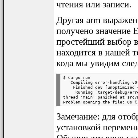
чтения или записи.
Другая arm выражени
получено значение Er
простейший выбор вы
находится в нашей т
кода мы увидим сле
$ cargo run

   Compiling error-handling v0
    Finished dev [unoptimized 
     Running `target/debug/erro
thread 'main' panicked at src/m
Замечание: для отоб
установкой переме
Обычно это явно ук