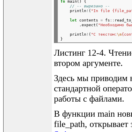
fn
 main() {

// -- вырезано --
    println
!
(
"In file {file_pa
let
 contents 
=
 fs
::
read_to
        .expect(
"Необходимо бы
    println
!
(
"С текстом:
\n
{con
Листинг 12-4. Чтени
втором аргументе.
Здесь мы приводим 
стандартной оператор
работы с файлами.
В функции main нов
file_path, открывает