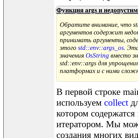
Функция args и недопустим
Обратите внимание, что std
аргументов содержит нед
принимать аргументы, сод
этого
std::env::args_os
. Эт
значения
OsString
вместо з
std::env::args для упрощен
платформах и с ними сложне
В первой строке mai
используем
collect
дл
котором содержатся
итератором. Мы мож
создания многих вид