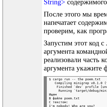
String>
содержимого
После этого мы вре
напечатает содержим
проверим, как прогр
Запустим этот код с
аргумента командно
реализовали часть ко
аргумента укажите 
$ cargo run -- the poem.txt

   Compiling minigrep v0.1.0 (
    Finished `dev` profile [un
     Running `target/debug/min
Ищем

В файле poem.txt

С текстом:

I'm nobody! Who are you?
