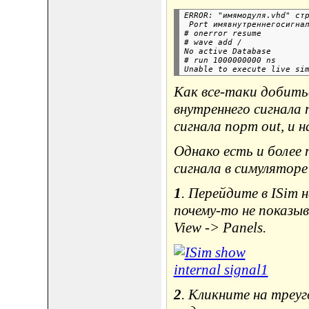
ERROR: "имямодуля.vhd" стр
 Port имявнутреннегосигнал
# onerror resume

# wave add /

No active Database

# run 1000000000 ns

Как все-таки добить
внутреннего сигнала
сигнала порт out, и 
Однако есть и более
сигнала в симуляторе
1
. Перейдите в ISim н
почему-то не показы
View -> Panels.
2
. Кликните на треуг