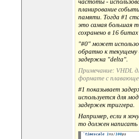
частоты - использов
планирование событий
памяти. Тогда #1 ст
это самая большая т
сохранено в 16 битах 
"#0" может использо
обратно к текущему 
задержка "delta".
Примечание: VHDL дл
формате с плавающей
#1 показывает задерж
используется для мо
задержек триггера.
Например, если я хо
то должен написать 
`timescale
1
ns
/
100
ps