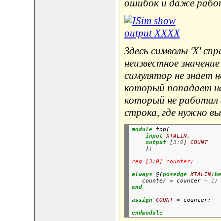
ошибок и даже работ
Здесь символы 'X' с
неизвестное значение
симулятор не знает н
который попадает на
который не работал 
строка, где нужно в
module
 top(

input
XTALIN
,

output
 [
3:0
] 
COUNT
    );
reg [3:0] counter;
always
 @(
posedge
XTALIN
)
b
   counter 
=
 counter 
+
1
;
end
assign
COUNT
=
 counter;
endmodule