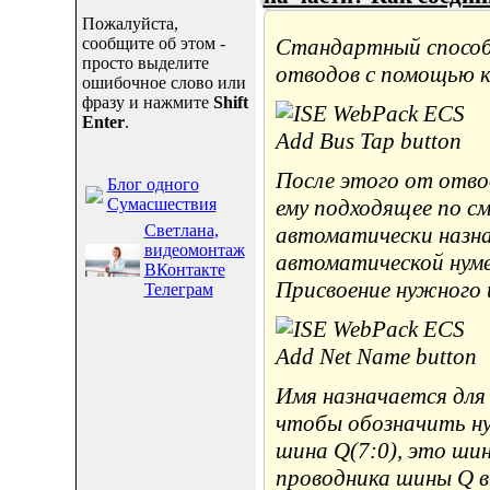
Пожалуйста,
сообщите об этом -
Стандартный способ 
просто выделите
отводов с помощью к
ошибочное слово или
фразу и нажмите
Shift
Enter
.
После этого от отво
Блог одного
Сумасшествия
ему подходящее по с
Светлана,
автоматически назна
видеомонтаж
автоматической нумер
ВКонтакте
Присвоение нужного 
Телеграм
Имя назначается для
чтобы обозначить ну
шина Q(7:0), это шин
проводника шины Q в о