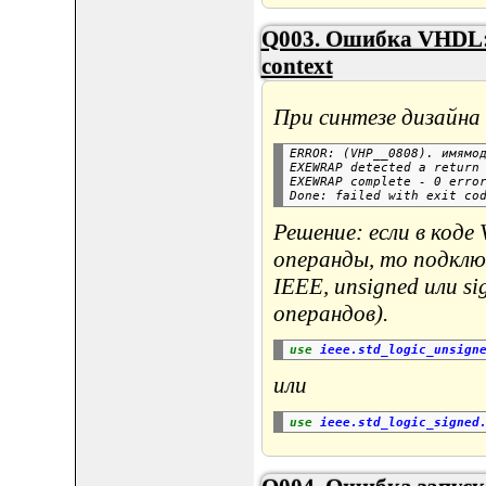
Q003. Ошибка VHDL: c
context
При синтезе дизайн
ERROR: (VHP__0808). имямод
EXEWRAP detected a return 
EXEWRAP complete - 0 error
Решение: если в код
операнды, то подкл
IEEE, unsigned или s
операндов).
use
ieee.std_logic_unsign
или
use
ieee.std_logic_signed