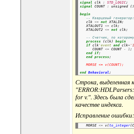
signal
 clk 
:
STD_LOGIC
;
signal
 COUNT 
:
 unsigned (
begin
-- Кварцевый генератор
   clk 
<=
not
 XTALIN;

   XTALOUT1 
<=
 clk;

   XTALOUT2 
<=
not
-- Счетчик, по котором
process
 (clk) 
begin
if
 clk
'event
and
 clk
=
'
      COUNT 
<=
 COUNT 
-
1
;

end
if
;

end
process
   MORSE <= v(COUNT);
end
Behavioral
;
Строка, выделенная 
"ERROR:HDLParsers:82
for v.". Здесь была 
качестве индекса.
Исправление ошибки
   MORSE 
<=
 v(
to_integer