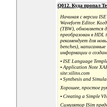
Q012. Куда пропал Te
Начиная с версии ISE
Waveform Editor. Ког
(TBW), обновляется 
преобразован в HDL te
рекомендует для нов
benches), написанные
информации о создани
• ISE Language Templat
• Application Note XAP
site:xilinx.com
• Synthesis and Simula
Хорошее, простое ру
• Creating a Simple V
Симулятор ISim предо