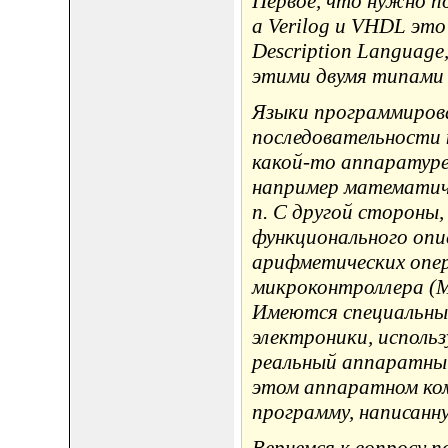
Первое, что нужно п
а Verilog и VHDL эт
Description Languag
этими двумя типами 
Языки программирова
последовательности 
какой-то аппаратуре
например математиче
п. С другой стороны,
функционального опи
арифметических операц
микроконтроллера (
Имеются специальны
электроники, исполь
реальный аппаратный
этом аппаратном ко
программу, написанну