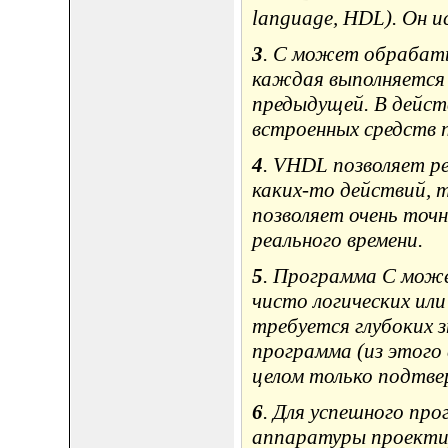
language, HDL). Он и
3
. C может обрабаты
каждая выполняется 
предыдущей. В дейст
встроенных средств п
4
. VHDL позволяет р
каких-то действий, т
позволяет очень точн
реального времени.
5
. Программа C може
чисто логических ил
требуется глубоких 
программа (из этого 
целом только подтв
6
. Для успешного пр
аппаратуры проекти