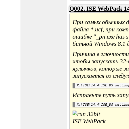
Q002. ISE WebPack 1
При самых обычных д
файла *.ucf, при ком
ошибке "_pn.exe has s
битной Windows 8.1 д
Причина в глючности
чтобы запускать 32-
ярлычков, которые за
запускается со след
Исправьте путь запу
X:\ISE\14.4\ISE_DS\settin