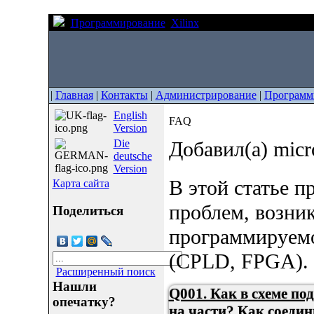
Программирование
Xilinx
FAQ
|
Главная
|
Контакты
|
Администрирование
|
Программ
English
FAQ
Version
Die
Добавил(а) micr
deutsche
Version
В этой статье 
Карта сайта
проблем, возни
Поделиться
программируемо
(CPLD, FPGA).
Расширенный поиск
Нашли
Q001. Как в схеме по
опечатку?
на части? Как соедин