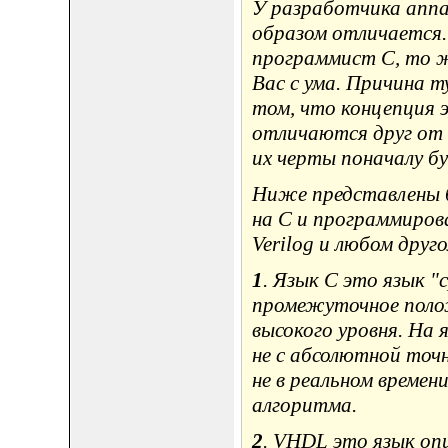
У разработчика аппа
образом отличается.
программист C, то ж
Вас с ума. Причина т
том, что концепция э
отличаются друг от 
их черты поначалу б
Ниже представлены 
на C и программиров
Verilog и любом друг
1
. Язык C это язык "с
промежуточное полож
высокого уровня. На 
не с абсолютной точ
не в реальном времен
алгоритма.
2
. VHDL это язык опи