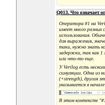
Q013. Что означает оп
Оператора #1 на Ver
имеет много разных 
использования. Обыч
для выражения, значе
таки, нужно знать к
задержки, так как 1 
или что-то еще.
У Verilog есть неск
симуляции. Одна из н
(+strength), другая
указывается в начале
`timescale
1
ns
/
1
ps   
// 1
В этом контексте "#