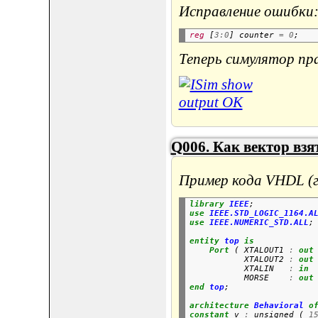
Исправление ошибки
reg
 [
3:0
] counter 
=
0
Теперь симулятор пр
Q006. Как вектор взя
Пример кода VHDL (г
library
IEEE
;
use
IEEE.STD_LOGIC_1164.A
use
IEEE.NUMERIC_STD.ALL
;
entity
top
is
Port
 ( XTALOUT1 
:
out
           XTALOUT2 
:
out
           XTALIN   
:
in
           MORSE    
:
out
end
top
;
architecture
Behavioral
o
constant
 v 
:
 unsigned ( 
1