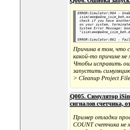
Q004. Ошибка запуска
ERROR:Simulator:904 - Unab
 isim/имяфайла_isim_beh.ex
 check if you have another
 on your system, terminate
 System Error Message: boo
Причина в том, что 
какой-то причине не
Чтобы исправить оши
запустить симуляцию.
> Cleanup Project Fil
Q005. Симулятор iSi
сигналов счетчика, 
Пример отладки прос
COUNT счетчика не м