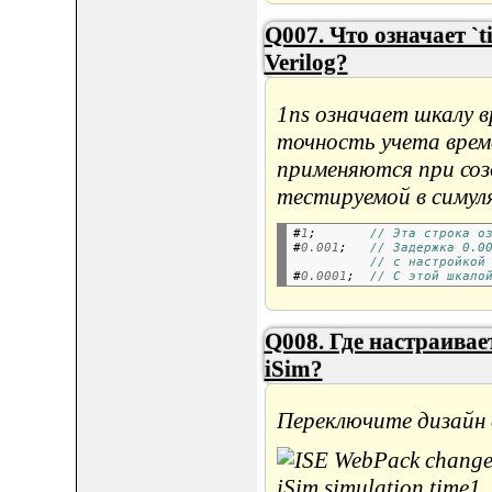
Q007. Что означает `ti
Verilog?
1ns означает шкалу в
точность учета време
применяются при соз
тестируемой в симул
#
1
;       
// Эта строка о
#
0.001
;   
// Задержка 0.0
// с настройкой
#
0.0001
;  
// С этой шкало
Q008. Где настраива
iSim?
Переключите дизайн 