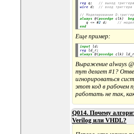
reg
 q;   
// выход триггер
wire
 d;  
// вход триггера
// Моделирование D-тригге
always
 @(
posedge
 clk)  
be
   q 
<=
 #
2
 d;     
// моде
end
Еще пример:
input
 ld;
reg
 ld_r;
always
 @(
posedge
 clk) ld_
Выражение always @(
тут делает #1? Отве
игнорироваться сист
этот код в рабочем п
работать не так, как
Q014. Почему алгори
Verilog или VHDL?