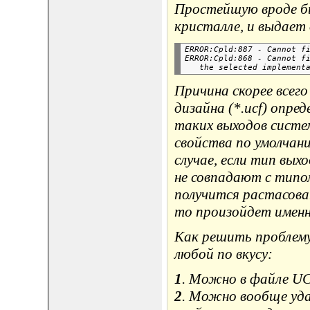
Простейшую вроде бы
кристалле, и выдает
ERROR:Cpld:887 - Cannot fi
ERROR:Cpld:868 - Cannot fi
Причина скорее всего
дизайна (*.ucf) опред
таких выходов систе
свойства по умолчан
случае, если тип вых
не совпадают с типо
получится растасова
то произойдет именн
Как решить проблему
любой по вкусу:
1
. Можно в файле UC
2
. Можно вообще уда