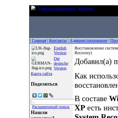
Администрирование
Windows
Восстановле
(Automated System Recovery)
|
Главная
|
Контакты
|
Администрирование
|
Про
English
Восстановление систем
Version
Recovery)
Die
Добавил(а) m
deutsche
Version
Карта сайта
Как использ
восстановле
Поделиться
В составе
Wi
XP
есть инс
Расширенный поиск
Нашли
System Reco