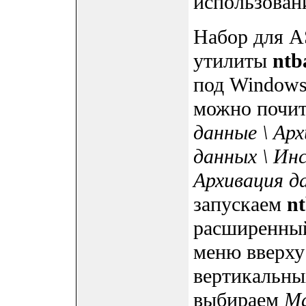
использован
Набор для A
утилиты
ntb
под Windows
можно почит
данные \ Ар
данных \ Инс
Архивация д
запускаем
n
расширенный
меню вверху 
вертикальны
выбираем
Ма