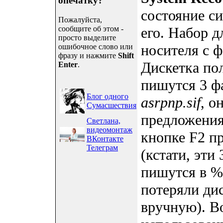
опечатку?
состояние с
Пожалуйста,
сообщите об этом -
его. Набор д
просто выделите
носителя с 
ошибочное слово или
фразу и нажмите
Shift
Дискетка пол
Enter
.
пишутся 3 ф
Блог одного
asrpnp.sif
, о
Сумасшествия
предложения
Светлана,
видеомонтаж
кнопке F2 п
ВКонтакте
Телеграм
(кстати, эти
пишутся в %w
потеряли дис
вручную). В