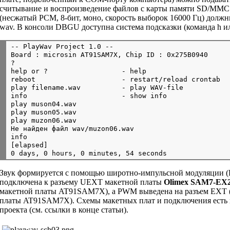
считывание и воспроизведение файлов с карты памяти SD/MM
(несжатый PCM, 8-бит, моно, скорость выборок 16000 Гц) должн
wav. В консоли DBGU доступна система подсказки (команда h ил
-- PlayWav Project 1.0 --

Board : microsin AT91SAM7X, Chip ID : 0x275B0940

?

help or ?                  - help

reboot                     - restart/reload crontab

play filename.wav          - play WAV-file

info                       - show info

play muson04.wav

play muson05.wav

play muzon06.wav

Не найден файл wav/muzon06.wav

info

[elapsed]

Звук формируется с помощью широтно-импульсной модуляции (
подключена к разъему UEXT макетной платы
Olimex SAM7-EX
макетной платы AT91SAM7X), а PWM выведена на разъем EXT 
платы AT91SAM7X). Схемы макетных плат и подключения есть в
проекта (см. ссылки в конце статьи).