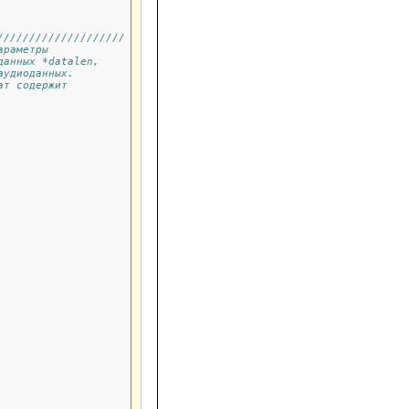
////////////////////
араметры 
данных *datalen,
аудиоданных.
ат содержит 