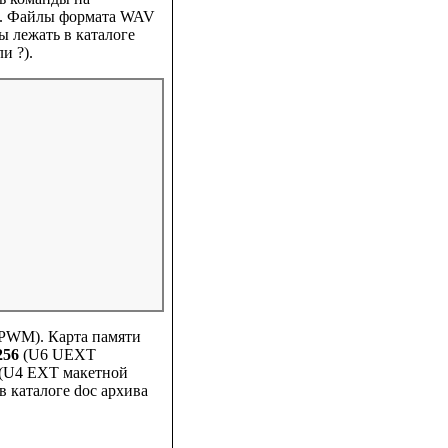
C. Файлы формата WAV
ы лежать в каталоге
и ?).
PWM). Карта памяти
256
(U6 UEXT
(U4 EXT макетной
 каталоге doc архива