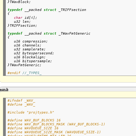
}TWavBlock;

typedef
 __packed 
struct
 _TRIFFsection

{

char
 id[
4
];

   u32 len;

}TRIFFsection;

typedef
 __packed 
struct
 _TWavFmtGeneric

{

   u16 compression;

   u16 channels;

   u32 samplerate;

   u32 bytespersecond;

   u16 blockalign;

   u16 bitspersample;

}TWavFmtGeneric;

#endif 
//_TYPES_
wav.h
#ifndef _WAV_
#define _WAV_
#include "projtypes.h"
#define WAV_BUF_BLOCKS 16
#define WAV_BUF_BLOCKS_MASK (WAV_BUF_BLOCKS-1)
#define WAVQUEUE_SIZE 16
#define WAVQUEUE_SIZE_MASK (WAVQUEUE_SIZE-1)