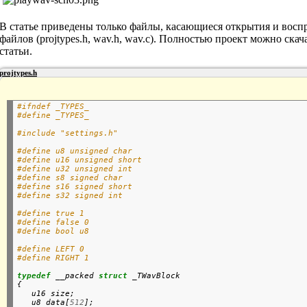
В статье приведены только файлы, касающиеся открытия и вос
файлов (projtypes.h, wav.h, wav.c). Полностью проект можно скач
статьи.
projtypes.h
#ifndef _TYPES_
#define _TYPES_
#include "settings.h"
#define u8 unsigned char
#define u16 unsigned short
#define u32 unsigned int
#define s8 signed char
#define s16 signed short
#define s32 signed int
#define true 1
#define false 0
#define bool u8
#define LEFT 0
#define RIGHT 1
typedef
 __packed 
struct
 _TWavBlock

{

   u16 size;

   u8 data[
512
];
