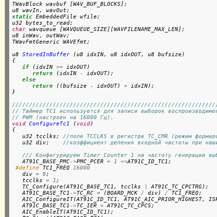
TWavBlock wavbuf [WAV_BUF_BLOCKS];

static
 EmbeddedFile wfile;

char
 wavqueue [WAVQUEUE_SIZE][WAVFILENAME_MAX_LEN];

u8 inWav, outWav;

TWavFmtGeneric WAVEfmt;

u8 
StoredInBuffer
 (u8 idxIN, u8 idxOUT, u8 bufsize)

{

if
 (idxIN 
>=
 idxOUT)

return
 (idxIN 
-
 idxOUT);

else
return
 ((bufsize 
-
 idxOUT) 
+
 idxIN);

}

////////////////////////////////////////////////////////////
// Таймер TC1 используется для записи выборок воспроизводимо
// PWM (настроен на 16000 Гц).
void
ConfigureTc1
 (
void
)

{

   u32 tcclks; 
//поле TCCLKS в регистре TC_CMR (режим формир
   u32 div;    
//коэффициент деления входной частоты при наш
/// Конфигурируем Timer Counter 1 на частоту генерации вы
   AT91C_BASE_PMC
->
PMC_PCER 
=
1
<<
AT91C_ID_TC1;
 #define 
TC1_FREQ 
16000
   div 
=
8
;

   tcclks 
=
1
;

   TC_Configure(AT91C_BASE_TC1, tcclks 
|
 AT91C_TC_CPCTRG);

   AT91C_BASE_TC1
->
TC_RC 
=
 (BOARD_MCK 
/
 div) 
/
 TC1_FREQ;

   AIC_ConfigureIT(AT91C_ID_TC1, AT91C_AIC_PRIOR_HIGHEST, ISR
   AT91C_BASE_TC1
->
TC_IER 
=
 AT91C_TC_CPCS;

   AIC_EnableIT(AT91C_ID_TC1);
