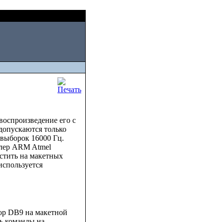
Fri, August 07 2026
воспроизведение его с
 допускаются только
а выборок 16000 Гц.
лер ARM Atmel
тить на макетных
спользуется
ор DB9 на макетной
ь команды на