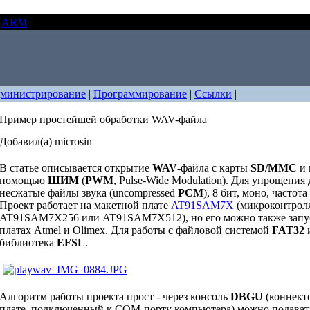
ARM
Пример простейшей обработки WAV-файла
министрирование
|
Программирование
|
Ссылки
|
Пример простейшей обработки WAV-файла
Добавил(а) microsin
В статье описывается открытие
WAV
-файла с карты
SD/MMC
и 
помощью
ШИМ
(
PWM
, Pulse-Wide Modulation). Для упрощения
несжатые файлы звука (uncompressed
PCM
), 8 бит, моно, частот
Проект работает на макетной плате
AT91SAM7X
(микроконтрол
AT91SAM7X256 или AT91SAM7X512), но его можно также запус
платах Atmel и Olimex. Для работы с файловой системой
FAT32
и
библиотека
EFSL
.
Алгоритм работы проекта прост - через консоль
DBGU
(коннект
плате, подключенный к COM-порту компьютера) можно подават