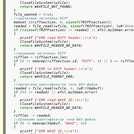
      CloseFileSystem(
&
wfile);

return
 WAVFILE_NOT_FOUND;

   }

   file_opened 
=
true
;

//прочитаем заголовок RIFF
   memset (
&
riffsection, 
0
, 
sizeof
(TRIFFsection));

   readed 
=
 file_read(
&
wfile, 
sizeof
(TRIFFsection), (u8
*
)
&
ri
if
 ((
sizeof
(TRIFFsection) 
!=
 readed) 
||
 efsl.myIOman.error
   {

      printf (
"ERR read RIFF header.
\r\n
"
);

      CloseFileSystem(
&
wfile);

return
 WAVFILE_HEADER_NO_DATA;

   }

//проверим заголовок RIFF
   rifflen 
=
 riffsection.len;

if
 (
0
!=
 memcmp(riffsection.id, 
"RIFF"
, 
4
) 
||
0
==
 rifflen
   {

      printf (
"ERR in RIFF header.
\r\n
"
);

      CloseFileSystem(
&
wfile);

return
 WAVFILE_FORMAT_ERR;

   }

//прочитаем идентификатор типа WAV-файла
   readed 
=
 file_read(
&
wfile, 
4
, (u8
*
)tmpbuf);

if
 ((
4
!=
 readed) 
||
 efsl.myIOman.error)

   {

      printf (
"ERR read WAVE ID.
\n\r
"
);

      CloseFileSystem(
&
wfile);

return
 WAVFILE_HEADER_NO_DATA;

   }

   rifflen 
-=
 readed;

//проверим идентификатор типа WAV-файла
if
 (
0
!=
 memcmp(tmpbuf, 
"WAVE"
, 
4
))

   {

      printf (
"ERR WAVE ID.
\r\n
"
);
