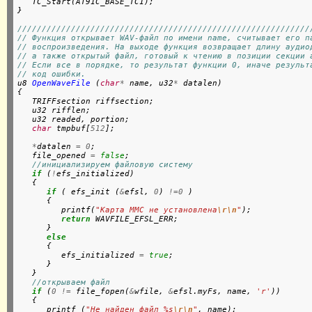
   TC_Start(AT91C_BASE_TC1);

}

////////////////////////////////////////////////////////////
// Функция открывает WAV-файл по имени name, считывает его п
// воспроизведения. На выходе функция возвращает длину аудио
// а также открытый файл, готовый к чтению в позиции секции 
// Если все в порядке, то результат функции 0, иначе результ
// код ошибки.

u8 
OpenWaveFile
 (
char
*
 name, u32
*
 datalen)

{

   TRIFFsection riffsection;

   u32 rifflen;

   u32 readed, portion;

char
 tmpbuf[
512
];

*
datalen 
=
0
;

   file_opened 
=
false
;

//инициализируем файловую систему
if
 (
!
efs_initialized)

   {

if
 ( efs_init (
&
efsl, 
0
) 
!=0
 )

      {

         printf(
"Карта MMC не установлена
\r\n
"
);

return
 WAVFILE_EFSL_ERR;

      }

else
      {

         efs_initialized 
=
true
;

      }

   }

//открываем файл
if
 (
0
!=
 file_fopen(
&
wfile, 
&
efsl.myFs, name, 
'r'
))

   {

      printf (
"Не найден файл %s
\r\n
"
, name);
