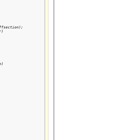
ffsection);

)

)
