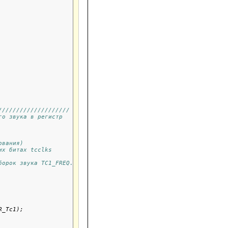
////////////////////
го звука в регистр
ования)
их битах tcclks
борок звука TC1_FREQ.
_Tc1);
