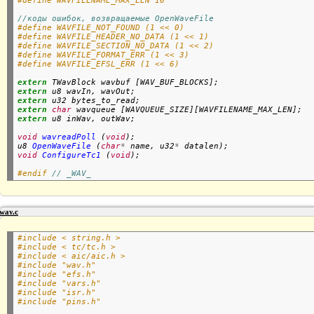
#define WAVFILENAME_MAX_LEN 16
//коды ошибок, возвращаемые OpenWaveFile
#define WAVFILE_NOT_FOUND (1 << 0)
#define WAVFILE_HEADER_NO_DATA (1 << 1)
#define WAVFILE_SECTION_NO_DATA (1 << 2)
#define WAVFILE_FORMAT_ERR (1 << 3)
#define WAVFILE_EFSL_ERR (1 << 6)
extern
extern
extern
extern
char
extern
 u8 inWav, outWav;

void
wavreadPoll
 (
void
);

u8 
OpenWaveFile
 (
char
*
 name, u32
*
void
ConfigureTc1
 (
void
);

#endif 
// _WAV_
wav.c
#include < string.h >
#include < tc/tc.h >
#include < aic/aic.h >
#include "wav.h"
#include "efs.h"
#include "vars.h"
#include "isr.h"
#include "pins.h"