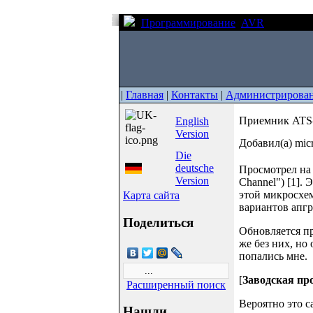
Программирование
AVR
Приемник
|
Главная
|
Контакты
|
Администрирова
Приемник ATS-
English
Version
Добавил(а) mic
Die
deutsche
Просмотрел на
Version
Channel") [1].
этой микросхем
Карта сайта
вариантов апг
Поделиться
Обновляется пр
же без них, но
попались мне.
[
Заводская п
Расширенный поиск
Вероятно это с
Нашли