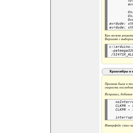
         Sy
         Us
         Us
         Ov
avrdude: st
Как можно решить: 
Вариант с выбором
с:\arduino-
 -patmega32
Кракозябры в о
Причина была в то
скорость последов
Исправил, добавив 
   noInterr
   CLKPR 
=
   CLKPR 
=
   interrup
Интерфейс стал на