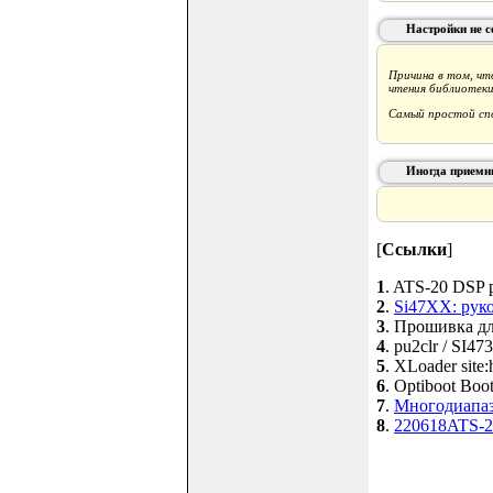
Настройки не 
Причина в том, чт
чтения библиотек
Самый простой спо
Иногда приемни
[
Ссылки
]
1
. ATS-20 DSP 
2
.
Si47XX: рук
3
. Прошивка дл
4
. pu2clr / SI47
5
. XLoader site:
6
. Optiboot Boo
7
.
Многодиапаз
8
.
220618ATS-20