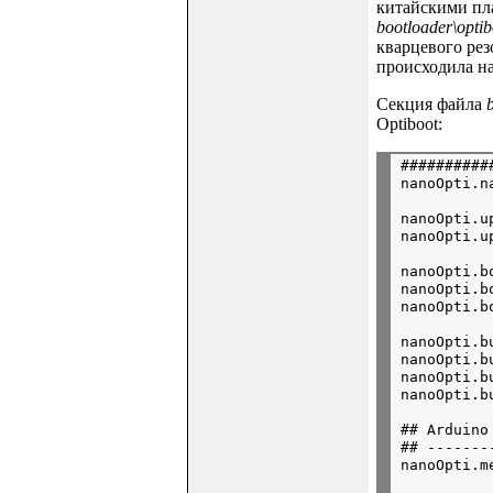
китайскими пла
bootloader\opti
кварцевого рез
происходила на
Секция файла
Optiboot:
##########
nanoOpti.u
nanoOpti.b
nanoOpti.b
nanoOpti.b
nanoOpti.b
nanoOpti.b
## Arduino
## -------