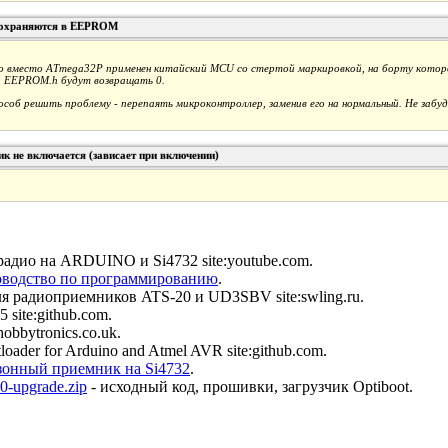
сохраняются в EEPROM
о вместо ATmega32P применен китайский MCU со стертой маркировкой, на борту которо
и EEPROM.h будут возвращать 0.
соб решить проблему - перепаять микроконтроллер, заменив его на нормальный. Не забуд
к не включается (зависает при включении)
радио на ARDUINO и Si4732 site:youtube.com.
оводство по программированию
.
я радиоприемников ATS-20 и UD3SBV site:swling.ru.
35 site:github.com.
hobbytronics.co.uk.
tloader for Arduino and Atmel AVR site:github.com.
онный приемник на Si4732
.
-upgrade.zip
- исходный код, прошивки, загрузчик Optiboot.