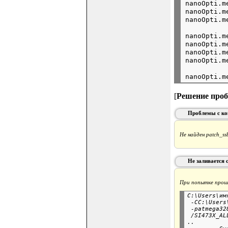
nanoOpti.m
nanoOpti.m
nanoOpti.m
nanoOpti.m
nanoOpti.m
[
Решение про
Проблемы с ко
Не найден patch_s
Не заливается с
При попытке проши
C:\Users\им
 -CC:\Users
 -patmega32
 /SI473X_AL
..
