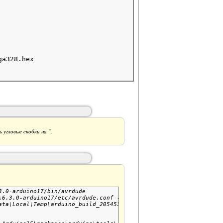
 угловые скобки на ".
.0-arduino17/bin/avrdude

6.3.0-arduino17/etc/avrdude.conf -v

ta\Local\Temp\arduino_build_205453
