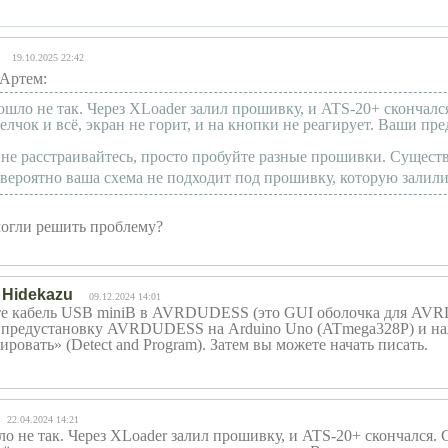
19.10.2025 22:42
Артем:
ошло не так. Через XLoader залил прошивку, и ATS-20+ скончал
елчок и всё, экран не горит, и на кнопки не реагирует. Ваши п
: не расстраивайтесь
, просто пробуйте разные прошивки. Существ
вероятно ваша схема не подходит под прошивку, которую залили
огли решить проблему?
 Hidekazu
09.12.2024 14:01
е кабель USB miniB в AVRDUDESS (это GUI оболочка для AVR
 предустановку AVRDUDESS на Arduino Uno (ATmega328P) и н
ирова
ть» (Detect and Program). Затем вы можете начать писать.
22.04.2024 14:21
ло не так. Через XLoader залил прошивку, и ATS-20+ скончался.