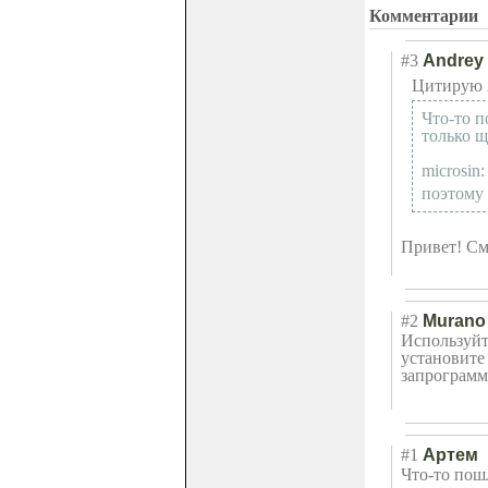
Комментарии
#3
Andrey
Цитирую 
Что-то п
только щ
microsin
поэтому 
Привет! См
#2
Murano
Используйт
установите
запрограмм
#1
Артем
Что-то пош