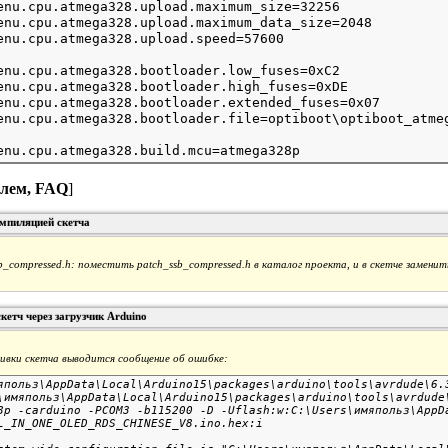
enu.cpu.atmega328.upload.maximum_size=32256

enu.cpu.atmega328.upload.maximum_data_size=2048

enu.cpu.atmega328.bootloader.low_fuses=0xC2

enu.cpu.atmega328.bootloader.high_fuses=0xDE

enu.cpu.atmega328.bootloader.extended_fuses=0x07

блем, FAQ
]
мпиляцией скетча
sb_compressed.h: поместить
patch_ssb_compressed.h
в каталог проекта, и в скетче заменить
кетч через загрузчик Arduino
вки скетча выводится сообщение об ошибке:
япольз\AppData\Local\Arduino15\packages\arduino\tools\avrdude\6.3
\имяпольз\AppData\Local\Arduino15\packages\arduino\tools\avrdude\
8p -carduino -PCOM3 -b115200 -D -Uflash:w:C:\Users\имяпольз\AppDa
L_IN_ONE_OLED_RDS_CHINESE_V8.ino.hex:i 
