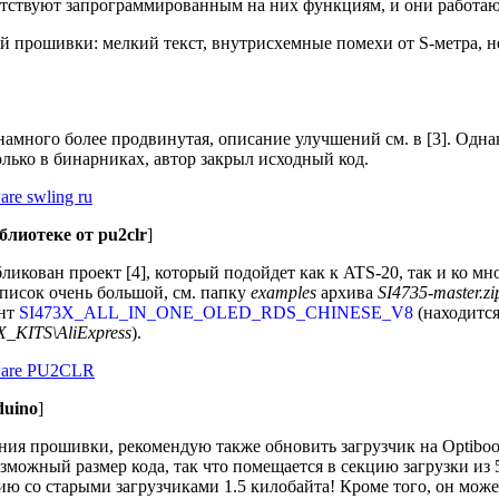
етствуют запрограммированным на них функциям, и они работаю
й прошивки: мелкий текст, внутрисхемные помехи от S-метра, 
амного более продвинутая, описание улучшений см. в [3]. Одна
олько в бинарниках, автор закрыл исходный код.
лиотеке от pu2clr
]
ликован проект [4], который подойдет как к ATS-20, так и ко 
писок очень большой, см. папку
examples
архива
SI4735-master.zi
ант
SI473X_ALL_IN_ONE_OLED_RDS_CHINESE_V8
(находится
X_KITS\AliExpress
).
duino
]
ия прошивки, рекомендую также обновить загрузчик на Optiboot 
можный размер кода, так что помещается в секцию загрузки из 
ию со старыми загрузчиками 1.5 килобайта! Кроме того, он мож