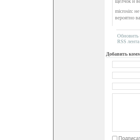
щелчок и в
microsin: н
вероятно в
Обновить 
RSS лента
Добавить ком
Подписат