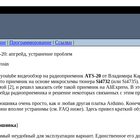
 ATS-20: апгрейд, устранение проблем
ние
|
Программирование
|
Ссылки
|
20: апгрейд, устранение проблем
rosin
 youtube видеообзор на радиоприемник
ATS-20
от Владимира Ка
 Это приемник на основе микросхемы тюнера
Si4732
(или Si4735).
ой [2], и решил заказать себе такой приемник на AliExpress. В 
рейда радиоприемника и решение некоторых связанных с этим п
ошивка очень просто, как и любая другая платка Arduino. Конеч
 они вполне устранимы (см. FAQ ниже). Здесь привел краткий об
рошивка
]
амый неудобный для эксплуатации вариант. Единственное его до