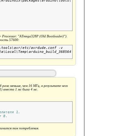
Arduino15\packages\arduino\tools\

 Processor: "ATmega328P (Old Bootloader)").
орость 57600:
tools\avr/etc/avrdude.conf -v 

a\Local\Temp\arduino_build_368564

 раза меньше, чем 16 МГц, в результате чего
) вместо 1 мс была 4 мс.
елителя 1.
т 8.
еличится ток потребления.