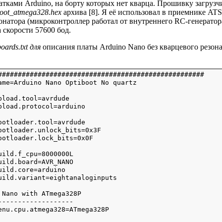
тками Arduino, на борту которых нет кварца. Прошивку загрузч
boot_atmega328.hex
архива [8]. Я её использовал в приемнике ATS-
онатора (микроконтроллер работал от внутреннего RC-генератора
 скорости 57600 бод.
boards.txt для
описания платы Arduino Nano без кварцевого резона
####################################################

pload.tool=avrdude

ootloader.tool=avrdude

ootloader.unlock_bits=0x3F

uild.f_cpu=8000000L

uild.board=AVR_NANO

uild.core=arduino

 Nano with ATmega328P

-------------------
