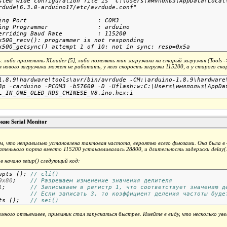
stem wide configuration file is "C:\Users\имяпольз\AppData\Local\
ing Port                    : COM3

ing Programmer              : arduino

erriding Baud Rate          : 115200

k500_recv(): programmer is not responding

либо применить XLoader [5], либо поменять тип загрузчика на старый загрузчик (Tools ->
 нового загрузчика может не работать, у него скорость загрузки 115200, а у старого ск
1.8.9\hardware\tools\avr/bin/avrdude -CM:\arduino-1.8.9\hardware\
8p -carduino -PCOM3 -b57600 -D -Uflash:w:C:\Users\имяпольз\AppDat
кне Serial Monitor
м, что неправильно установлена тактовая частота, вероятно всего фьюзами. Она была в 4
ательного порта вместо 115200 устанавливалась 28800, и длительность задержки delay(1
в начало setup() следующий код:
upts (); 
// cli()
0x80
;    
// Разрешаем изменение значения делителя
1
;       
// Записываем в регистр 1, что соответствует значению д
// Если записать 3, то коэффициент деления частоты буде
ts ();   
// sei()
много отзывчивее, приемник стал запускаться быстрее. Имейте в виду, что несколько ув