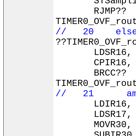
STSampl1,
RJMP??
TIMER0_OVF_rou
// 20 else i
??TIMER0_OVF_r
LDSR16, 
CPIR16, 
BRCC??
TIMER0_OVF_rou
// 21 ampl1 
LDIR16, 
LDSR17, 
MOVR30, 
SUBIR30, LOW