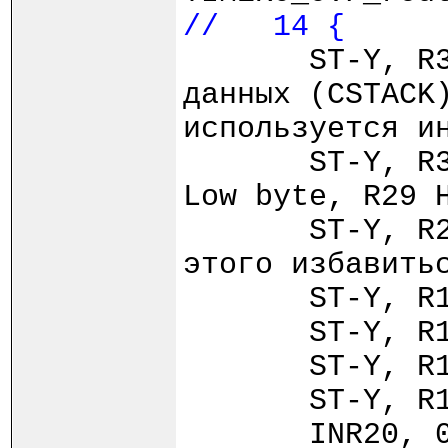
// 14 {
ST-Y, R3
данных (CSTACK
используется и
ST-Y, R30
Low byte, R29 
ST-Y, R2
этого избавить
ST-Y,
ST-Y,
ST-Y,
ST-Y,
INR20, 0x3