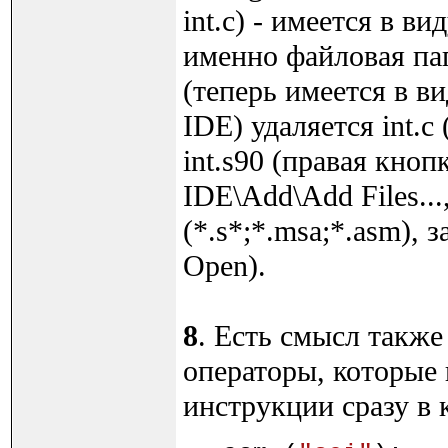
int.c) - имеется в в
именно файловая пап
(теперь имеется в в
IDE) удаляется int.c
int.s90 (правая кноп
IDE\Add\Add Files..
(*.s*;*.msa;*.asm), 
Open).
8
. Есть смысл также
операторы, которые
инструкции сразу в 