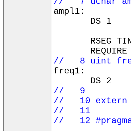
// 7 uchar am
ampl1:
DS 1
RSEG TINY_Z
REQUIRE 
// 8 uint fre
freq1:
DS 2
// 9
// 10 extern 
// 11
// 12 #pragma