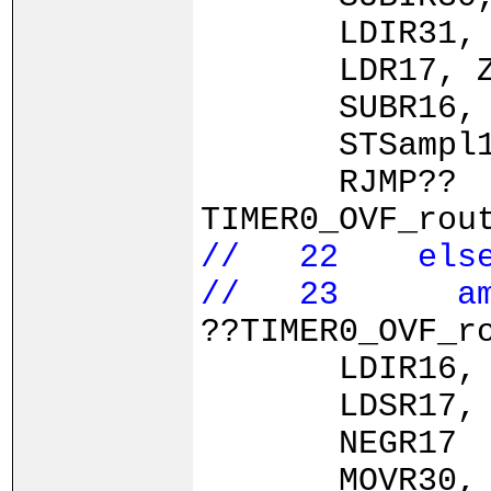
LDIR31, 
LDR17, 
SUBR16, 
STSampl1,
RJMP??
TIMER0_OVF_rou
// 22 els
// 23 ampl1 
??TIMER0_OVF_r
LDIR16, 
LDSR17, 
NEGR17
MOVR30, 