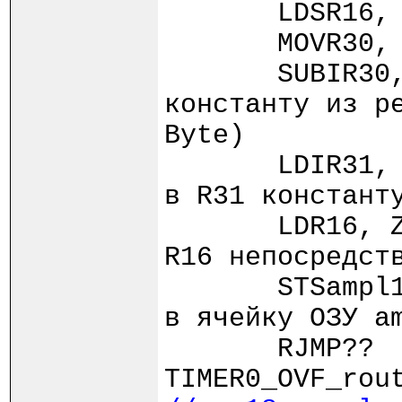
LDSR16, 
MOVR30, 
SUBIR30, (-(
константу из р
Byte)
LDIR31
в R31 констант
LDR16,
R16 непосредст
STSampl
в ячейку ОЗУ a
RJMP??
TIMER0_OVF_rou