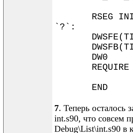
RSEG INITTA
`?`:
DWSFE(TINY_
DWSFB(TIN
DW0
REQUIRE ?ne
END
7
. Теперь осталось 
int.s90, что совсем 
Debug\List\int.s90 в