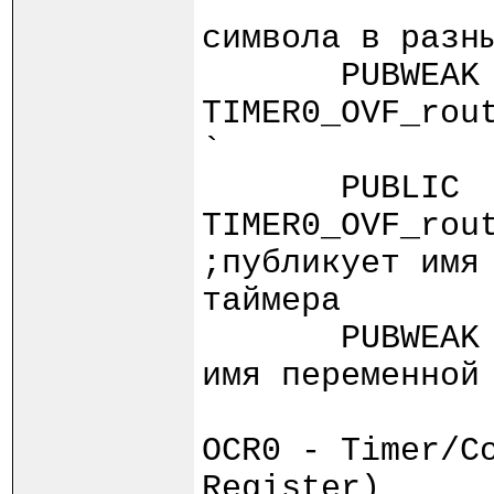
;т
символа в разн
PUBWEAK 
TIMER0_OVF_rou
`
PUBLIC
TIMER0_OVF_r
;публикует имя
таймера
PUBWEAK 
имя переменной
; (
OCR0 - Timer/C
Register)