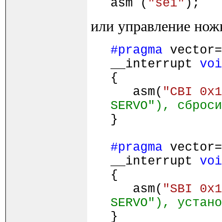
asm (
"sei"
); /
или управление нож
#pragma
vector=
__interrupt
voi
{
asm(
"CBI 0x1
SERVO"), сброси
}
#pragma
vector=
__interrupt
voi
{
asm(
"SBI 0x1
SERVO"), устано
}