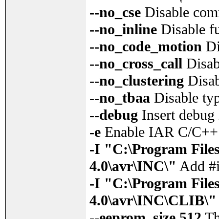
--no_cse
Disable comm
--no_inline
Disable fu
--no_code_motion
Di
--no_cross_call
Disabl
--no_clustering
Disab
--no_tbaa
Disable typ
--debug
Insert debug i
-e
Enable IAR C/C++ 
-I "C:\Program Fi
4.0\avr\INC\"
Add #i
-I "C:\Program Fi
4.0\avr\INC\CLIB\"
--eeprom_size 512
Th