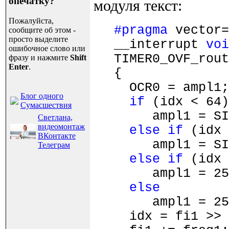
опечатку?
модуля текст:
Пожалуйста,
#pragma
vector=
сообщите об этом -
просто выделите
__interrupt
voi
ошибочное слово или
TIMER0_OVF_rout
фразу и нажмите
Shift
Enter
.
{
OCR0 = ampl1;
Блог одного
if
(idx < 64)
Сумасшествия
ampl1 = SIN
Светлана,
видеомонтаж
else
if
(idx 
ВКонтакте
ampl1 = SINU
Телеграм
else
if
(idx 
ampl1 = 255 
else
ampl1 = 255 
idx = fi1 >> 