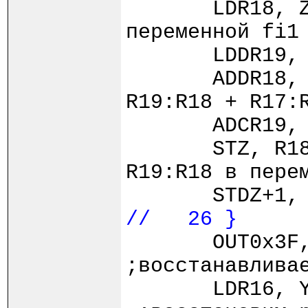
LDR18,
переменной fi1
LDDR1
ADDR18,
R19:R18 + R17:
ADCR1
STZ, 
R19:R18 в пере
STDZ+1, 
// 26 }
OUT0x
;восстанавлива
LDR1