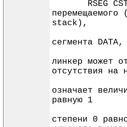
RSEG CSTACK:
перемещаемого 
stack),
;
сегмента DATA,
;
линкер может о
отсутствия на 
;
означает велич
равную 1
; 
степени 0 равн