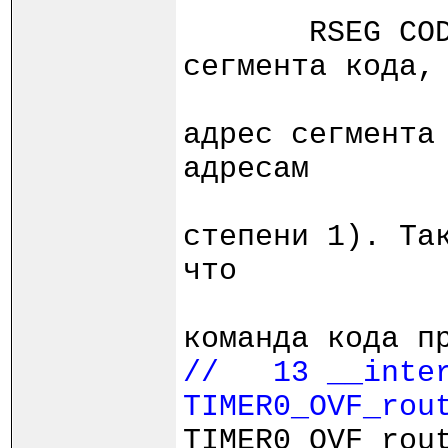
RSEG CODE:C
сегмента кода,
;
адрес сегмента
адресам
; 
степени 1). Та
что
; 
команда кода п
// 13 __inter
TIMER0_OVF_rou
TIMER0_OVF_rou