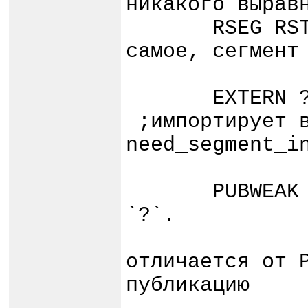
никакого вырав
RSEG RSTACK:
самое, сегмент
EXTERN ?nee
;импортирует в
need_segment_i
PUBWEAK `?`
`?`.
; P
отличается от 
публикацию