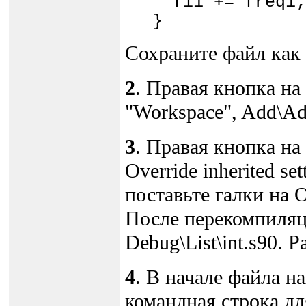
fi1 += fre
}
Сохраните файл как i
2
. Правая кнопка на
"Workspace", Add\Add
3
. Правая кнопка на i
Override inherited se
поставьте галки на Ou
После перекомпиляц
Debug\List\int.s90. 
4
. В начале файла на
командная строка дл