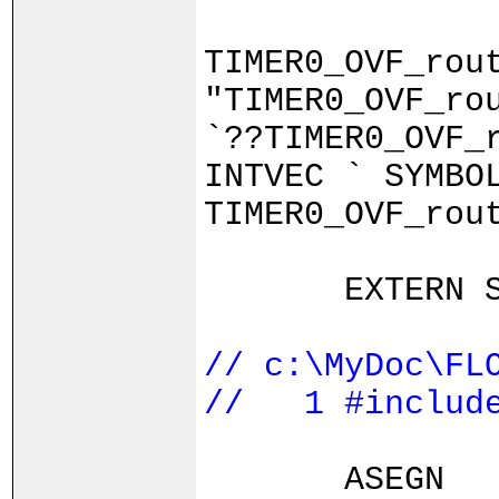
TIMER0_OVF_rou
"TIMER0_OVF_ro
`??TIMER0_OVF_
INTVEC ` SYMBO
TIMER0_OVF_rou
EXTERN SI
// c:\MyDoc\FL
// 1 #includ
ASEGN