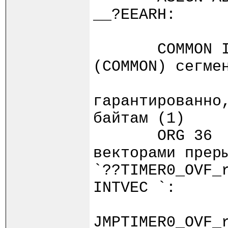
__?EEARH:
COMMON INTVE
(COMMON) сегме
гарантированно
байтам (1)
ORG 
векторами прер
`??TIMER0_OVF_
INTVEC `:
JMPTIMER0_OVF_