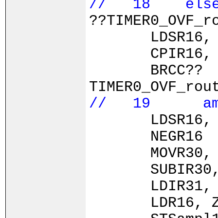
// 18 else i
??TIMER0_OVF_r
LDSR16, 
CPIR16, 
BRCC??
TIMER0_OVF_rou
// 19 ampl1
LDSR16, 
NEGR16
MOVR30, 
SUBIR30, LOW
LDIR31, 
LDR16, 