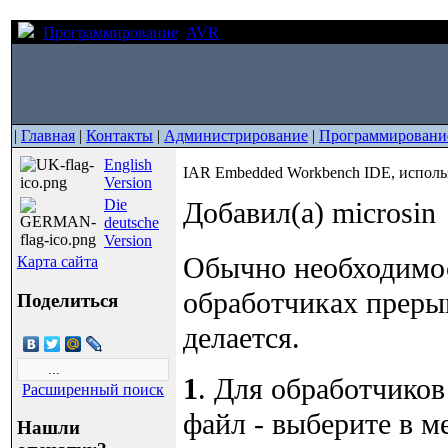
Программирование
AVR
IAR Embedded Workbench IDE, и
|
Главная
|
Контакты
|
Администрирование
|
Программировани
English
IAR Embedded Workbench IDE, использ
Version
Die
Добавил(а) microsin
deutsche
Version
Обычно необходимос
Карта сайта
обработчиках преры
Поделиться
делается.
1
. Для обработчико
Расширенный поиск
файл - выберите в м
Нашли