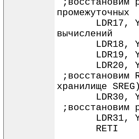
;восстановим р
промежуточных
LDR1
вычислений
LDR1
LDR1
LDR2
;восстановим R
хранилище SREG
LDR3
;восстановим р
LDR3
RETI