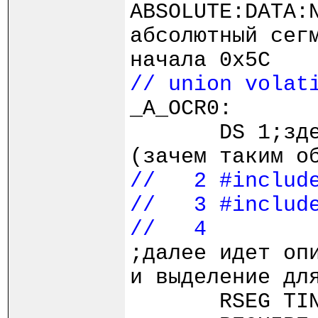
ABSOLUTE:DATA:
абсолютный сег
начала 0x5C
// union volat
_A_OCR0:
DS 1;здесь о
(зачем таким о
// 2 #includ
// 3 #include
// 4
;далее идет оп
и выделение дл
RSEG TINY_Z