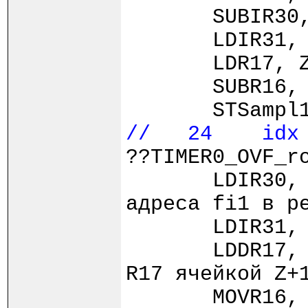
SUBIR30, LOW
LDIR31, 
LDR17, 
SUBR16, 
STSampl1,
// 24 idx =
??TIMER0_OVF_r
LDIR30,
адреса fi1 в р
LDIR
LDDR17,
R17 ячейкой Z+
MOVR16,