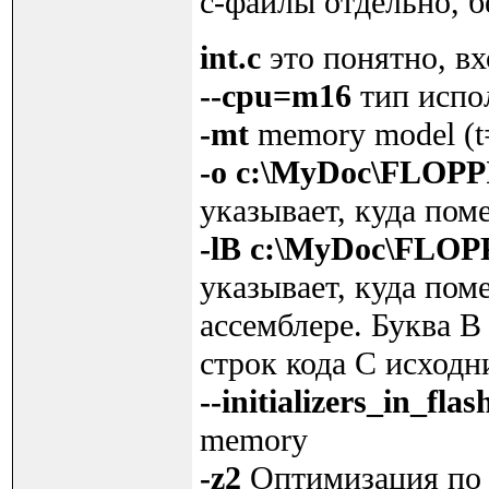
c-файлы отдельно, б
int.c
это понятно, в
--cpu=m16
тип испо
-mt
memory model (t=
-o c:\MyDoc\FLOP
указывает, куда пом
-lB c:\MyDoc\FLOP
указывает, куда поме
ассемблере. Буква B
строк кода C исходн
--initializers_in_flas
memory
-z2
Оптимизация по s