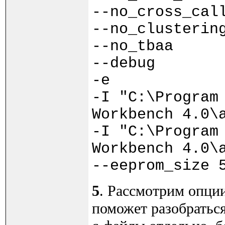
--no_cross_cal
--no_clusterin
--no_tbaa
--debug
-e
-I "C:\Program
Workbench 4.0\
-I "C:\Program
Workbench 4.0\
--eeprom_size 
5
. Рассмотрим опци
поможет разобратьс