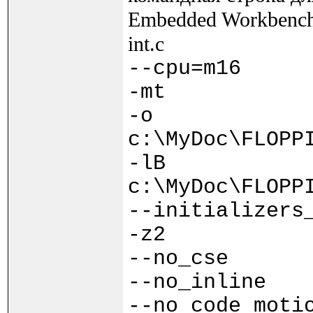
Embedded Workbench 4
int.c
--cpu=m16
-mt
-o
c:\MyDoc\FLOPP
-lB
c:\MyDoc\FLOPP
--initializers
-z2
--no_cse
--no_inline
--no_code_moti