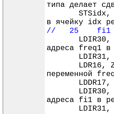
типа делает сд
STSidx,
в ячейку idx р
// 25 fi1 +
LDIR30,
адреса freq1 в
LDIR
LDR16,
переменной fre
LDDR1
LDIR30,
адреса fi1 в р
LDIR