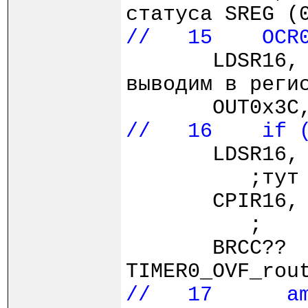
статуса SREG (
// 15 OCR0 
LDSR16, am
выводим в реги
OUT0x3C
// 16 if (i
LDS
;тут тоже
CPI
;
BRCC??
TIMER0_OVF_rou
// 17 ampl1